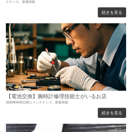
テナンス
、
新着情報
続きを見る
【電池交換】腕時計修理技能士がいるお店
2025年04月13日
|
メンテナンス
、
新着情報
続きを見る