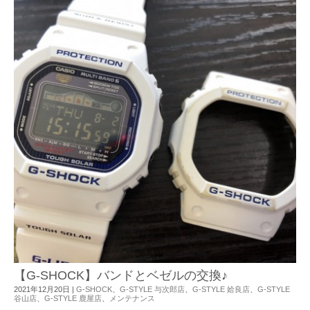
【G-SHOCK】バンドとベゼルの交換♪
2021年12月20日
|
G-SHOCK
、
G-STYLE 与次郎店
、
G-STYLE 姶良店
、
G-STYLE
谷山店
、
G-STYLE 鹿屋店
、
メンテナンス