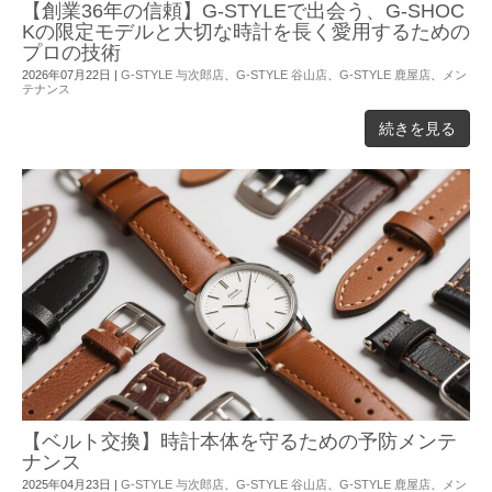
【創業36年の信頼】G-STYLEで出会う、G-SHOC
Kの限定モデルと大切な時計を長く愛用するための
プロの技術
2026年07月22日
|
G-STYLE 与次郎店
、
G-STYLE 谷山店
、
G-STYLE 鹿屋店
、
メン
テナンス
続きを見る
【ベルト交換】時計本体を守るための予防メンテ
ナンス
2025年04月23日
|
G-STYLE 与次郎店
、
G-STYLE 谷山店
、
G-STYLE 鹿屋店
、
メン