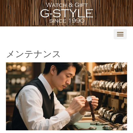
N
a
v
i
メンテナンス
g
a
t
i
o
n