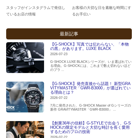
スタッフがインスタグラムで発信し
お客様の大切な日を素敵な時間にす
ているお店の情報
るお手伝い
最新記事
【G-SHOCK】写真では伝わらない、「本物
の黒」があります。LUXE BLACK
2026-07-23
G-SHOCK LUXE BLACKシリーズが、いま選ばれてい
る理由。G-SHOCKには、これまで数え切れないほど
のブラ ...
【G-SHOCK】発売直後から話題！ 新型GRA
VITYMASTER「GWR-B3000」が選ばれてい
る理由とは？
2026-07-22
7月に発売された、G-SHOCK Master of Gシリーズの
新作 GRAVITYMASTER「GWR-B3000」 ...
【創業36年の信頼】G-STYLEで出会う、G-S
HOCKの限定モデルと大切な時計を長く愛用
するためのプロの技術
2026-07-22