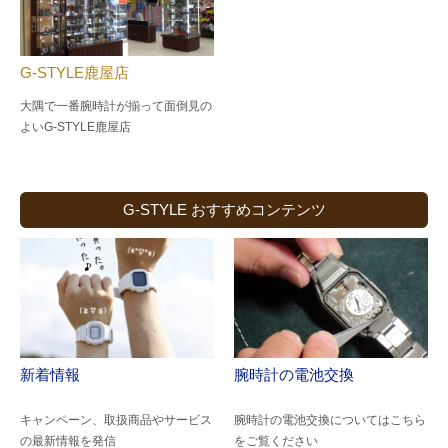
G-STYLE鹿屋店
大隅で一番腕時計が揃って面倒見の
よい
G-STYLE鹿屋店
G-STYLE おすすめコンテンツ
新着情報
腕時計の電池交換
キャンペーン、取扱商品やサービス
腕時計の電池交換についてはこちら
の最新情報を発信
をご覧ください