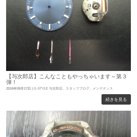
【与次郎店】こんなこともやっちゃいます～第３
弾！
2016年09月17日
|
G-STYLE 与次郎店
、
スタッフブログ
、
メンテナンス
続きを見る