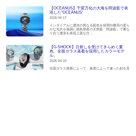
【OCEANUS】千変万化の大海を阿波藍で表
現した“OCEANUS”
2026-04-17
インダイアルに濃淡の異なる藍色を採用白蝶貝の柔ら
かな光沢を基調に徳島県産の天然藍「阿波藍」で重な
り合う濃淡を表現上質な仕 ...
【G-SHOCK】日射しを受けてきらめく夏
色。全面ガラス蒸着を採用したカラーモデ
ル。
2026-04-10
全面ガラス蒸着によって、角度によって違った顔を見
せるこの夏の腕元を彩る新しい提案まぶしい夏の陽光
を、ガラス全面に施した鮮 ...
【G-SHOCK】ジャパンカルチャーシリーズ
から「赤提灯」
2026-04-03
日本の酒場文化を象徴する赤提灯をモチーフにしたシ
リーズ日本文化の情緒を表現。赤提灯をテーマにした
コンセプトモデル。G-S ...
【G-SHOCK】人気のGMW-BZ5000シリーズ
に 限定レインボーカラー