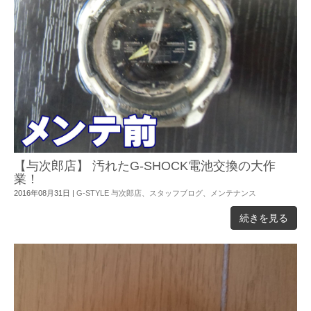
【与次郎店】 汚れたG-SHOCK電池交換の大作
業！
2016年08月31日
|
G-STYLE 与次郎店
、
スタッフブログ
、
メンテナンス
続きを見る