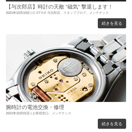
【与次郎店】時計の天敵 ”磁気” 撃退します！
2021年10月10日
|
G-STYLE 与次郎店
、
スタッフブログ
、
メンテナンス
続きを見る
腕時計の電池交換・修理
2021年10月01日
|
お客様窓口
、
メンテナンス
続きを見る