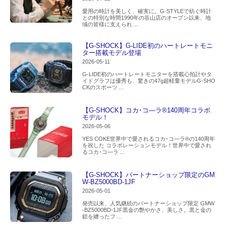
愛用の時計を美しく、確実に。G-STYLEで紡ぐ時計
との特別な時間1990年の谷山店のオープン以来、地
域の皆様に支えられ ...
【G-SHOCK】G-LIDE初のハートレートモニ
ター搭載モデル登場
2026-05-11
G-LIDE初のハートレートモニターを搭載心拍計やタ
イドグラフは優秀も、驚きの47g超軽量モデルG-SHO
CKのスポーツ ...
【G-SHOCK】コカ･コ―ラ®140周年コラボ
モデル！
2026-05-06
YES COKE世界中で愛されるコカ･コ―ラ®の140周年
を祝した コラボレーションモデル！世界中で愛され
るコカ･コ―ラ ...
【G-SHOCK】パートナーショップ限定のGM
W-BZ5000BD-1JF
2026-05-01
発売以来、人気継続のパートナーショップ限定 GMW
-BZ5000BD-1JF黒金の艶やかさ、美しさ。黒と金の
鎧を纏ったフ ...