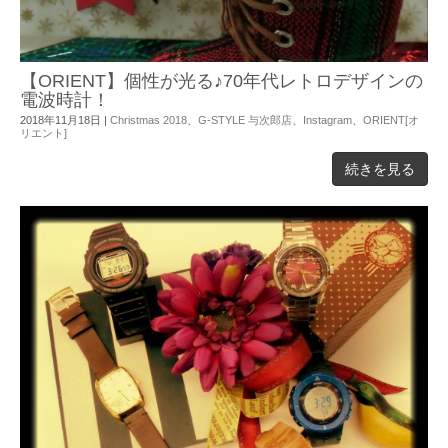
【ORIENT】個性が光る♪70年代レトロデザインの
電波時計！
2018年11月18日
|
Christmas 2018
、
G-STYLE 与次郎店
、
Instagram
、
ORIENT[オ
リエント]
続きを見る