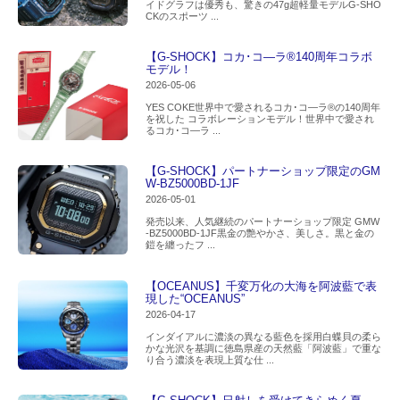
イドグラフは優秀も、驚きの47g超軽量モデルG-SHO
CKのスポーツ ...
【G-SHOCK】コカ･コ―ラ®140周年コラボ
モデル！
2026-05-06
YES COKE世界中で愛されるコカ･コ―ラ®の140周年
を祝した コラボレーションモデル！世界中で愛され
るコカ･コ―ラ ...
【G-SHOCK】パートナーショップ限定のGM
W-BZ5000BD-1JF
2026-05-01
発売以来、人気継続のパートナーショップ限定 GMW
-BZ5000BD-1JF黒金の艶やかさ、美しさ。黒と金の
鎧を纏ったフ ...
【OCEANUS】千変万化の大海を阿波藍で表
現した“OCEANUS”
2026-04-17
インダイアルに濃淡の異なる藍色を採用白蝶貝の柔ら
かな光沢を基調に徳島県産の天然藍「阿波藍」で重な
り合う濃淡を表現上質な仕 ...