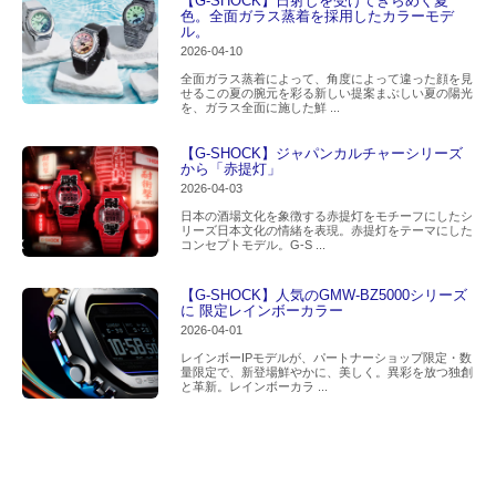
【G-SHOCK】日射しを受けてきらめく夏
色。全面ガラス蒸着を採用したカラーモデ
ル。
2026-04-10
全面ガラス蒸着によって、角度によって違った顔を見
せるこの夏の腕元を彩る新しい提案まぶしい夏の陽光
を、ガラス全面に施した鮮 ...
【G-SHOCK】ジャパンカルチャーシリーズ
から「赤提灯」
2026-04-03
日本の酒場文化を象徴する赤提灯をモチーフにしたシ
リーズ日本文化の情緒を表現。赤提灯をテーマにした
コンセプトモデル。G-S ...
【G-SHOCK】人気のGMW-BZ5000シリーズ
に 限定レインボーカラー
2026-04-01
レインボーIPモデルが、パートナーショップ限定・数
量限定で、新登場鮮やかに、美しく。異彩を放つ独創
と革新。レインボーカラ ...