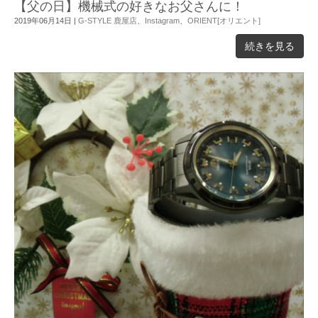
【父の日】機械式の好きなお父さんに！
2019年06月14日
|
G-STYLE 鹿屋店
、
Instagram
、
ORIENT[オリエント]
続きを見る