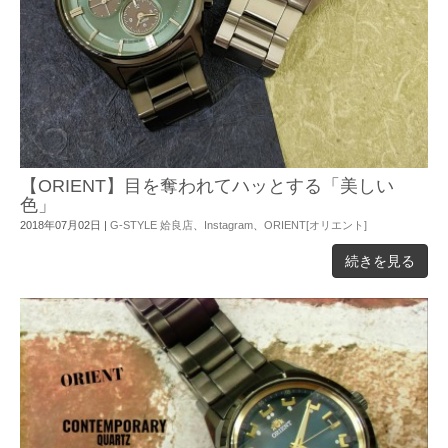
【ORIENT】目を奪われてハッとする「美しい
色」
2018年07月02日
|
G-STYLE 姶良店
、
Instagram
、
ORIENT[オリエント]
続きを見る