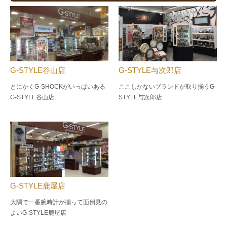
G-STYLE谷山店
G-STYLE与次郎店
とにかくG-SHOCKがいっぱいある
ここしかないブランドが取り揃うG-
G-STYLE谷山店
STYLE与次郎店
G-STYLE鹿屋店
大隅で一番腕時計が揃って面倒見の
よい
G-STYLE鹿屋店