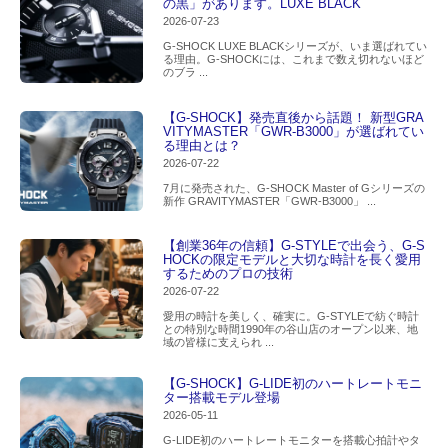
の黒」があります。LUXE BLACK
2026-07-23
G-SHOCK LUXE BLACKシリーズが、いま選ばれてい
る理由。G-SHOCKには、これまで数え切れないほど
のブラ ...
【G-SHOCK】発売直後から話題！ 新型GRA
VITYMASTER「GWR-B3000」が選ばれてい
る理由とは？
2026-07-22
7月に発売された、G-SHOCK Master of Gシリーズの
新作 GRAVITYMASTER「GWR-B3000」 ...
【創業36年の信頼】G-STYLEで出会う、G-S
HOCKの限定モデルと大切な時計を長く愛用
するためのプロの技術
2026-07-22
愛用の時計を美しく、確実に。G-STYLEで紡ぐ時計
との特別な時間1990年の谷山店のオープン以来、地
域の皆様に支えられ ...
【G-SHOCK】G-LIDE初のハートレートモニ
ター搭載モデル登場
2026-05-11
G-LIDE初のハートレートモニターを搭載心拍計やタ