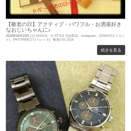
【敬老の日】アクティブ・パワフル・お洒落好き
なおじいちゃんに♪
2018年08月23日
|
G-SHOCK
、
G-STYLE 与次郎店
、
Instagram
、
ORIENT[オリエン
ト]
、
PROTREK[プロトレック]
、
敬老の日 2018
続きを見る