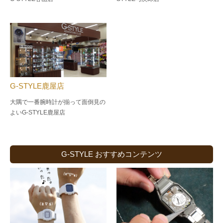
G-STYLE鹿屋店
大隅で一番腕時計が揃って面倒見の
よい
G-STYLE鹿屋店
G-STYLE おすすめコンテンツ