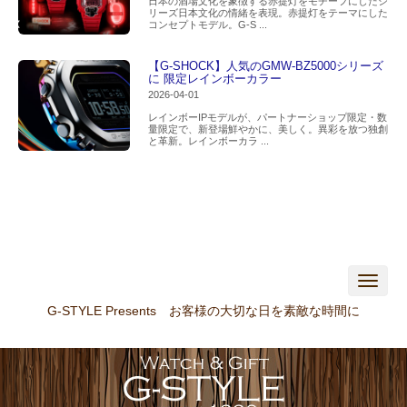
日本の酒場文化を象徴する赤提灯をモチーフにしたシ
リーズ日本文化の情緒を表現。赤提灯をテーマにした
コンセプトモデル。G-S ...
【G-SHOCK】人気のGMW-BZ5000シリーズ
に 限定レインボーカラー
2026-04-01
レインボーIPモデルが、パートナーショップ限定・数
量限定で、新登場鮮やかに、美しく。異彩を放つ独創
と革新。レインボーカラ ...
N
a
v
G-STYLE Presents お客様の大切な日を素敵な時間に
i
g
a
t
i
o