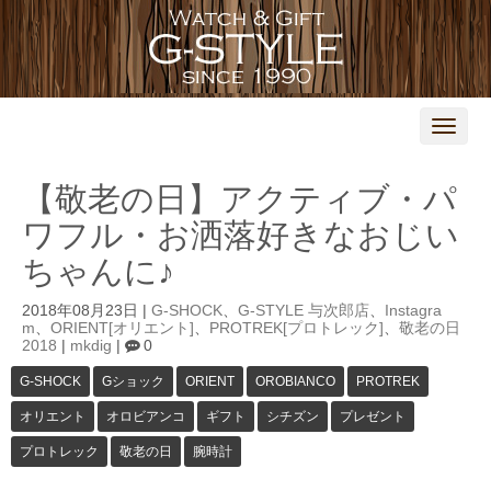
N
a
v
i
【敬老の日】アクティブ・パ
g
a
ワフル・お洒落好きなおじい
t
i
ちゃんに♪
o
n
2018年08月23日
|
G-SHOCK
、
G-STYLE 与次郎店
、
Instagra
m
、
ORIENT[オリエント]
、
PROTREK[プロトレック]
、
敬老の日
2018
|
mkdig
|
0
G-SHOCK
Gショック
ORIENT
OROBIANCO
PROTREK
オリエント
オロビアンコ
ギフト
シチズン
プレゼント
プロトレック
敬老の日
腕時計