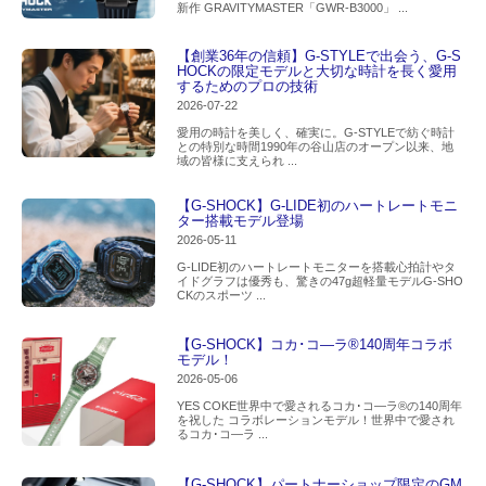
新作 GRAVITYMASTER「GWR-B3000」 ...
【創業36年の信頼】G-STYLEで出会う、G-S
HOCKの限定モデルと大切な時計を長く愛用
するためのプロの技術
2026-07-22
愛用の時計を美しく、確実に。G-STYLEで紡ぐ時計
との特別な時間1990年の谷山店のオープン以来、地
域の皆様に支えられ ...
【G-SHOCK】G-LIDE初のハートレートモニ
ター搭載モデル登場
2026-05-11
G-LIDE初のハートレートモニターを搭載心拍計やタ
イドグラフは優秀も、驚きの47g超軽量モデルG-SHO
CKのスポーツ ...
【G-SHOCK】コカ･コ―ラ®140周年コラボ
モデル！
2026-05-06
YES COKE世界中で愛されるコカ･コ―ラ®の140周年
を祝した コラボレーションモデル！世界中で愛され
るコカ･コ―ラ ...
【G-SHOCK】パートナーショップ限定のGM