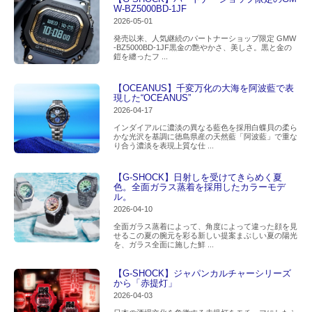
W-BZ5000BD-1JF
2026-05-01
発売以来、人気継続のパートナーショップ限定 GMW
-BZ5000BD-1JF黒金の艶やかさ、美しさ。黒と金の
鎧を纏ったフ ...
【OCEANUS】千変万化の大海を阿波藍で表
現した“OCEANUS”
2026-04-17
インダイアルに濃淡の異なる藍色を採用白蝶貝の柔ら
かな光沢を基調に徳島県産の天然藍「阿波藍」で重な
り合う濃淡を表現上質な仕 ...
【G-SHOCK】日射しを受けてきらめく夏
色。全面ガラス蒸着を採用したカラーモデ
ル。
2026-04-10
全面ガラス蒸着によって、角度によって違った顔を見
せるこの夏の腕元を彩る新しい提案まぶしい夏の陽光
を、ガラス全面に施した鮮 ...
【G-SHOCK】ジャパンカルチャーシリーズ
から「赤提灯」
2026-04-03