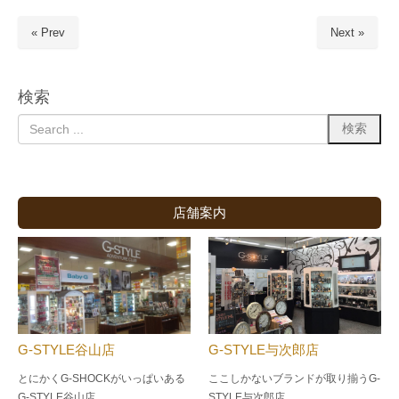
« Prev
Next »
検索
店舗案内
G-STYLE谷山店
G-STYLE与次郎店
とにかくG-SHOCKがいっぱいある
ここしかないブランドが取り揃うG-
G-STYLE谷山店
STYLE与次郎店