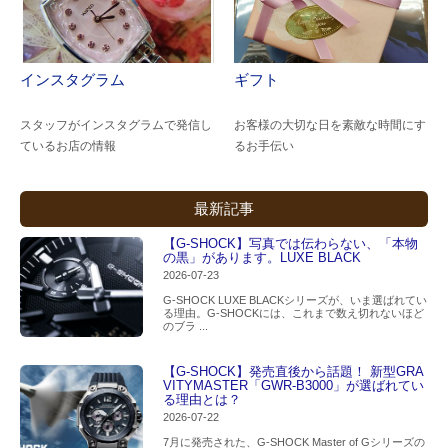
インスタグラム
ギフト
スタッフがインスタグラムで発信し
お客様の大切な日を素敵な時間にす
ているお店の情報
るお手伝い
最新記事
【G-SHOCK】写真では伝わらない、「本物
の黒」があります。LUXE BLACK
2026-07-23
G-SHOCK LUXE BLACKシリーズが、いま選ばれてい
る理由。G-SHOCKには、これまで数え切れないほど
のブラ ...
【G-SHOCK】発売直後から話題！ 新型GRA
VITYMASTER「GWR-B3000」が選ばれてい
る理由とは？
2026-07-22
7月に発売された、G-SHOCK Master of Gシリーズの