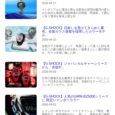
2026-04-17
インダイアルに濃淡の異なる藍色を採用白蝶貝の柔ら
かな光沢を基調に徳島県産の天然藍「阿波藍」で重な
り合う濃淡を表現上質な仕 ...
【G-SHOCK】日射しを受けてきらめく夏
色。全面ガラス蒸着を採用したカラーモデ
ル。
2026-04-10
全面ガラス蒸着によって、角度によって違った顔を見
せるこの夏の腕元を彩る新しい提案まぶしい夏の陽光
を、ガラス全面に施した鮮 ...
【G-SHOCK】ジャパンカルチャーシリーズ
から「赤提灯」
2026-04-03
日本の酒場文化を象徴する赤提灯をモチーフにしたシ
リーズ日本文化の情緒を表現。赤提灯をテーマにした
コンセプトモデル。G-S ...
【G-SHOCK】人気のGMW-BZ5000シリーズ
に 限定レインボーカラー
2026-04-01
レインボーIPモデルが、パートナーショップ限定・数
量限定で、新登場鮮やかに、美しく。異彩を放つ独創