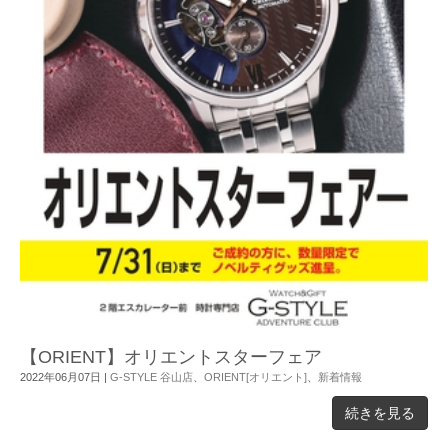
【ORIENT】オリエントスターフェア
2022年06月07日
|
G-STYLE 谷山店
、
ORIENT[オリエント]
、
新着情報
続きを見る