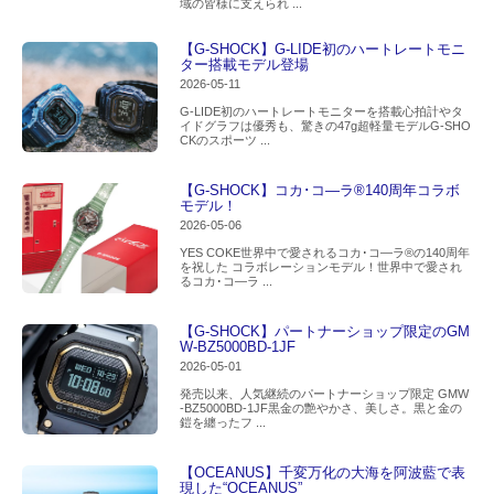
域の皆様に支えられ ...
【G-SHOCK】G-LIDE初のハートレートモニ
ター搭載モデル登場
2026-05-11
G-LIDE初のハートレートモニターを搭載心拍計やタ
イドグラフは優秀も、驚きの47g超軽量モデルG-SHO
CKのスポーツ ...
【G-SHOCK】コカ･コ―ラ®140周年コラボ
モデル！
2026-05-06
YES COKE世界中で愛されるコカ･コ―ラ®の140周年
を祝した コラボレーションモデル！世界中で愛され
るコカ･コ―ラ ...
【G-SHOCK】パートナーショップ限定のGM
W-BZ5000BD-1JF
2026-05-01
発売以来、人気継続のパートナーショップ限定 GMW
-BZ5000BD-1JF黒金の艶やかさ、美しさ。黒と金の
鎧を纏ったフ ...
【OCEANUS】千変万化の大海を阿波藍で表
現した“OCEANUS”