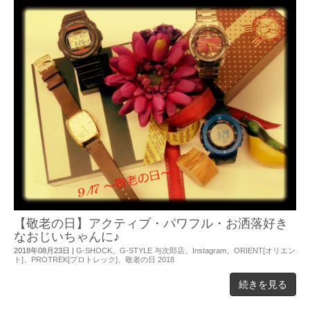
【敬老の日】アクティブ・パワフル・お洒落好き
なおじいちゃんに♪
2018年08月23日
|
G-SHOCK
、
G-STYLE 与次郎店
、
Instagram
、
ORIENT[オリエン
ト]
、
PROTREK[プロトレック]
、
敬老の日 2018
続きを見る