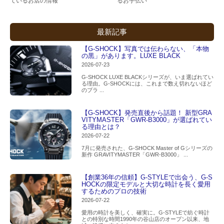
ているお店の情報
るお手伝い
最新記事
【G-SHOCK】写真では伝わらない、「本物
の黒」があります。LUXE BLACK
2026-07-23
G-SHOCK LUXE BLACKシリーズが、いま選ばれてい
る理由。G-SHOCKには、これまで数え切れないほど
のブラ ...
【G-SHOCK】発売直後から話題！ 新型GRA
VITYMASTER「GWR-B3000」が選ばれてい
る理由とは？
2026-07-22
7月に発売された、G-SHOCK Master of Gシリーズの
新作 GRAVITYMASTER「GWR-B3000」 ...
【創業36年の信頼】G-STYLEで出会う、G-S
HOCKの限定モデルと大切な時計を長く愛用
するためのプロの技術
2026-07-22
愛用の時計を美しく、確実に。G-STYLEで紡ぐ時計
との特別な時間1990年の谷山店のオープン以来、地