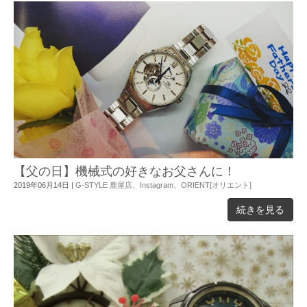
【父の日】機械式の好きなお父さんに！
2019年06月14日
|
G-STYLE 鹿屋店
、
Instagram
、
ORIENT[オリエント]
続きを見る