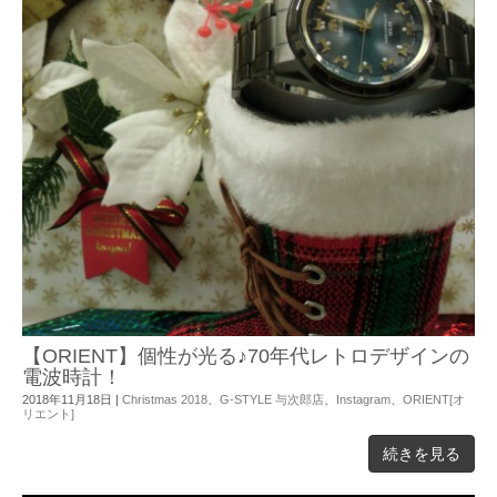
【ORIENT】個性が光る♪70年代レトロデザインの
電波時計！
2018年11月18日
|
Christmas 2018
、
G-STYLE 与次郎店
、
Instagram
、
ORIENT[オ
リエント]
続きを見る