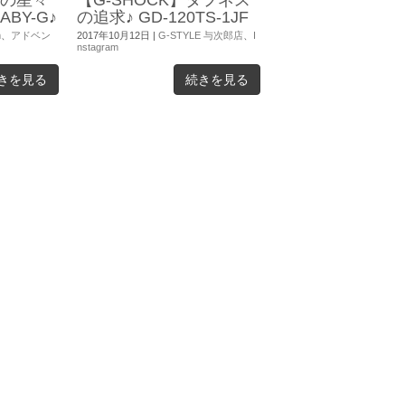
BY-G♪
の追求♪ GD-120TS-1JF
m
、
アドベン
2017年10月12日
|
G-STYLE 与次郎店
、
I
nstagram
きを見る
続きを見る