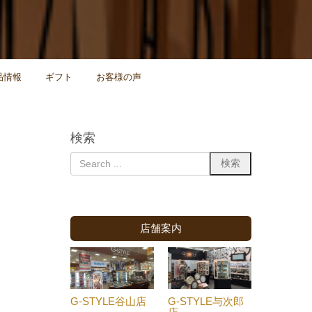
品情報
ギフト
お客様の声
検索
店舗案内
G-STYLE谷山店
G-STYLE与次郎