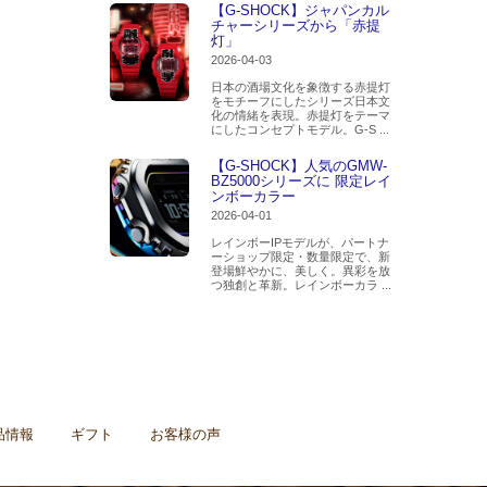
【G-SHOCK】ジャパンカル
チャーシリーズから「赤提
灯」
2026-04-03
日本の酒場文化を象徴する赤提灯
をモチーフにしたシリーズ日本文
化の情緒を表現。赤提灯をテーマ
にしたコンセプトモデル。G-S ...
【G-SHOCK】人気のGMW-
BZ5000シリーズに 限定レイ
ンボーカラー
2026-04-01
レインボーIPモデルが、パートナ
ーショップ限定・数量限定で、新
登場鮮やかに、美しく。異彩を放
つ独創と革新。レインボーカラ ...
品情報
ギフト
お客様の声