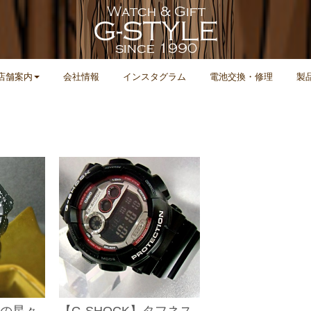
店舗案内
会社情報
インスタグラム
電池交換・修理
製
空の星々
【G-SHOCK】タフネス