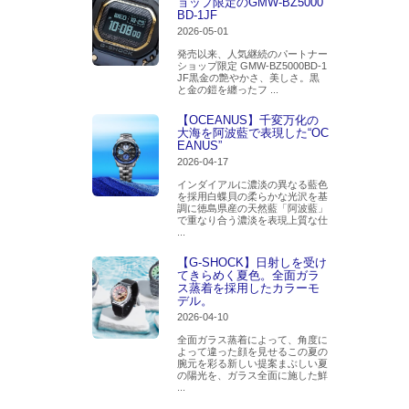
ョップ限定のGMW-BZ5000
BD-1JF
2026-05-01
発売以来、人気継続のパートナー
ショップ限定 GMW-BZ5000BD-1
JF黒金の艶やかさ、美しさ。黒
と金の鎧を纏ったフ ...
【OCEANUS】千変万化の
大海を阿波藍で表現した“OC
EANUS”
2026-04-17
インダイアルに濃淡の異なる藍色
を採用白蝶貝の柔らかな光沢を基
調に徳島県産の天然藍「阿波藍」
で重なり合う濃淡を表現上質な仕
...
【G-SHOCK】日射しを受け
てきらめく夏色。全面ガラ
ス蒸着を採用したカラーモ
デル。
2026-04-10
全面ガラス蒸着によって、角度に
よって違った顔を見せるこの夏の
腕元を彩る新しい提案まぶしい夏
の陽光を、ガラス全面に施した鮮
...