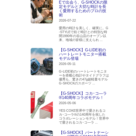
Eで出会う、G-SHOCKの限
定モデルと大切な時計を長
く愛用するためのプロの技
術
2026-07-22
愛用の時計を美しく、確実に。G
-STYLEで紡ぐ時計との特別な時
間1990年の谷山店のオープン以
来、地域の皆様に支えられ ...
【G-SHOCK】G-LIDE初の
ハートレートモニター搭載
モデル登場
2026-05-11
G-LIDE初のハートレートモニタ
ーを搭載心拍計やタイドグラフは
優秀も、驚きの47g超軽量モデル
G-SHOCKのスポーツ ...
【G-SHOCK】コカ･コ―ラ
®140周年コラボモデル！
2026-05-06
YES COKE世界中で愛されるコ
カ･コ―ラ®の140周年を祝した
コラボレーションモデル！世界中
で愛されるコカ･コ―ラ ...
【G-SHOCK】パートナーシ