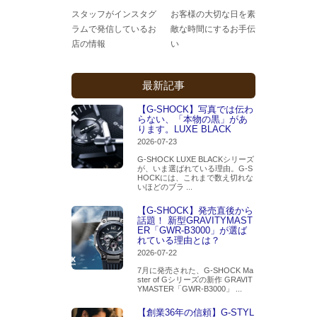
スタッフがインスタグ
お客様の大切な日を素
ラムで発信しているお
敵な時間にするお手伝
店の情報
い
最新記事
【G-SHOCK】写真では伝わ
らない、「本物の黒」があ
ります。LUXE BLACK
2026-07-23
G-SHOCK LUXE BLACKシリーズ
が、いま選ばれている理由。G-S
HOCKには、これまで数え切れな
いほどのブラ ...
【G-SHOCK】発売直後から
話題！ 新型GRAVITYMAST
ER「GWR-B3000」が選ば
れている理由とは？
2026-07-22
7月に発売された、G-SHOCK Ma
ster of Gシリーズの新作 GRAVIT
YMASTER「GWR-B3000」 ...
【創業36年の信頼】G-STYL