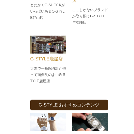
店
とにかくG-SHOCKが
ここしかないブランド
いっぱいあるG-STYL
が取り揃うG-STYLE
E谷山店
与次郎店
G-STYLE鹿屋店
大隅で一番腕時計が揃
って面倒見のよい
G-S
TYLE鹿屋店
G-STYLE おすすめコンテンツ