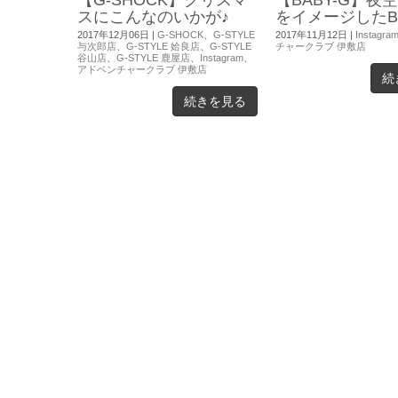
スにこんなのいかが♪
をイメージしたBA
2017年12月06日
|
G-SHOCK
、
G-STYLE
2017年11月12日
|
Instagra
与次郎店
、
G-STYLE 姶良店
、
G-STYLE
チャークラブ 伊敷店
谷山店
、
G-STYLE 鹿屋店
、
Instagram
、
アドベンチャークラブ 伊敷店
続
続きを見る