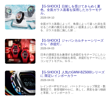
【G-SHOCK】日射しを受けてきらめく夏
色。全面ガラス蒸着を採用したカラーモデ
ル。
2026-04-10
全面ガラス蒸着によって、角度によって違った顔を見
せるこの夏の腕元を彩る新しい提案まぶしい夏の陽光
を、ガラス全面に施した鮮 ...
【G-SHOCK】ジャパンカルチャーシリーズ
から「赤提灯」
2026-04-03
日本の酒場文化を象徴する赤提灯をモチーフにしたシ
リーズ日本文化の情緒を表現。赤提灯をテーマにした
コンセプトモデル。G-S ...
【G-SHOCK】人気のGMW-BZ5000シリーズ
に 限定レインボーカラー
2026-04-01
レインボーIPモデルが、パートナーショップ限定・数
量限定で、新登場鮮やかに、美しく。異彩を放つ独創
と革新。レインボーカラ ...