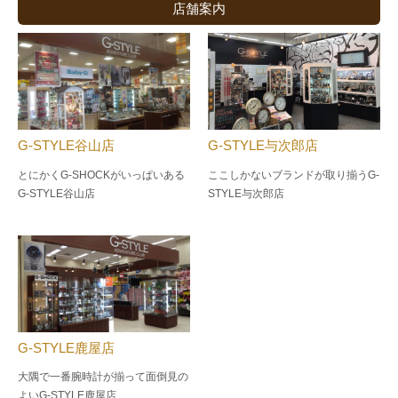
店舗案内
G-STYLE谷山店
G-STYLE与次郎店
とにかくG-SHOCKがいっぱいある
ここしかないブランドが取り揃うG-
G-STYLE谷山店
STYLE与次郎店
G-STYLE鹿屋店
大隅で一番腕時計が揃って面倒見の
よい
G-STYLE鹿屋店