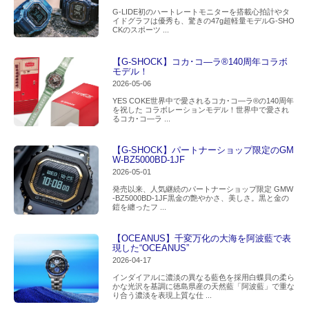
G-LIDE初のハートレートモニターを搭載心拍計やタ
イドグラフは優秀も、驚きの47g超軽量モデルG-SHO
CKのスポーツ ...
【G-SHOCK】コカ･コ―ラ®140周年コラボ
モデル！
2026-05-06
YES COKE世界中で愛されるコカ･コ―ラ®の140周年
を祝した コラボレーションモデル！世界中で愛され
るコカ･コ―ラ ...
【G-SHOCK】パートナーショップ限定のGM
W-BZ5000BD-1JF
2026-05-01
発売以来、人気継続のパートナーショップ限定 GMW
-BZ5000BD-1JF黒金の艶やかさ、美しさ。黒と金の
鎧を纏ったフ ...
【OCEANUS】千変万化の大海を阿波藍で表
現した“OCEANUS”
2026-04-17
インダイアルに濃淡の異なる藍色を採用白蝶貝の柔ら
かな光沢を基調に徳島県産の天然藍「阿波藍」で重な
り合う濃淡を表現上質な仕 ...