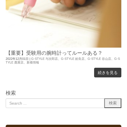
【重要】受験用の腕時計ってルールある？
2022年12月01日
|
G-STYLE 与次郎店
、
G-STYLE 姶良店
、
G-STYLE 谷山店
、
G-S
TYLE 鹿屋店
、
新着情報
続きを見る
検索