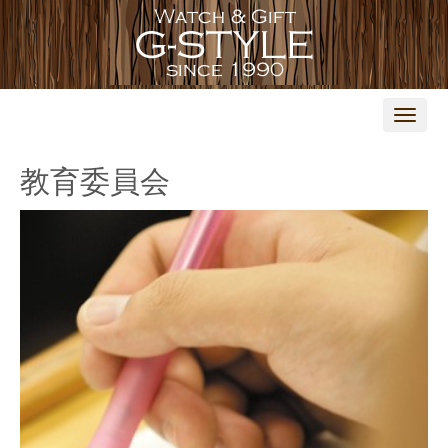
N
a
v
i
教育委員会
g
a
t
i
o
n