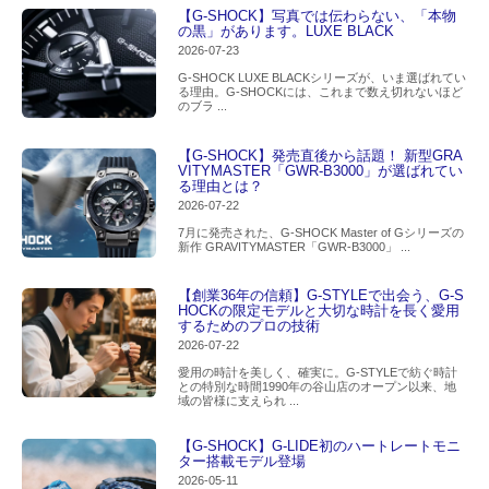
【G-SHOCK】写真では伝わらない、「本物
の黒」があります。LUXE BLACK
2026-07-23
G-SHOCK LUXE BLACKシリーズが、いま選ばれてい
る理由。G-SHOCKには、これまで数え切れないほど
のブラ ...
【G-SHOCK】発売直後から話題！ 新型GRA
VITYMASTER「GWR-B3000」が選ばれてい
る理由とは？
2026-07-22
7月に発売された、G-SHOCK Master of Gシリーズの
新作 GRAVITYMASTER「GWR-B3000」 ...
【創業36年の信頼】G-STYLEで出会う、G-S
HOCKの限定モデルと大切な時計を長く愛用
するためのプロの技術
2026-07-22
愛用の時計を美しく、確実に。G-STYLEで紡ぐ時計
との特別な時間1990年の谷山店のオープン以来、地
域の皆様に支えられ ...
【G-SHOCK】G-LIDE初のハートレートモニ
ター搭載モデル登場
2026-05-11