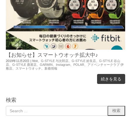
【お知らせ】スマートウオッチ拡大中♪
2019年11月20日
|
fitbit
、
G-STYLE 与次郎店
、
G-STYLE 姶良店
、
G-STYLE 谷山
店
、
G-STYLE 鹿屋店
、
GARMIN
、
Instagram
、
POLAR
、
アドベンチャークラブ 伊
敷店
、
スマートウオッチ
、
新着情報
続きを見る
検索