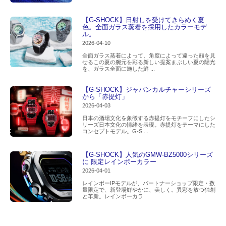
【G-SHOCK】日射しを受けてきらめく夏
色。全面ガラス蒸着を採用したカラーモデ
ル。
2026-04-10
全面ガラス蒸着によって、角度によって違った顔を見
せるこの夏の腕元を彩る新しい提案まぶしい夏の陽光
を、ガラス全面に施した鮮 ...
【G-SHOCK】ジャパンカルチャーシリーズ
から「赤提灯」
2026-04-03
日本の酒場文化を象徴する赤提灯をモチーフにしたシ
リーズ日本文化の情緒を表現。赤提灯をテーマにした
コンセプトモデル。G-S ...
【G-SHOCK】人気のGMW-BZ5000シリーズ
に 限定レインボーカラー
2026-04-01
レインボーIPモデルが、パートナーショップ限定・数
量限定で、新登場鮮やかに、美しく。異彩を放つ独創
と革新。レインボーカラ ...