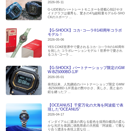
2026-05-11
G-LIDE初のハートレートモニターを搭載心拍計やタ
イドグラフは優秀も、驚きの47g超軽量モデルG-SHO
CKのスポーツ ...
【G-SHOCK】コカ･コ―ラ®140周年コラボ
モデル！
2026-05-06
YES COKE世界中で愛されるコカ･コ―ラ®の140周年
を祝した コラボレーションモデル！世界中で愛され
るコカ･コ―ラ ...
【G-SHOCK】パートナーショップ限定のGM
W-BZ5000BD-1JF
2026-05-01
発売以来、人気継続のパートナーショップ限定 GMW
-BZ5000BD-1JF黒金の艶やかさ、美しさ。黒と金の
鎧を纏ったフ ...
【OCEANUS】千変万化の大海を阿波藍で表
現した“OCEANUS”
2026-04-17
インダイアルに濃淡の異なる藍色を採用白蝶貝の柔ら
かな光沢を基調に徳島県産の天然藍「阿波藍」で重な
り合う濃淡を表現上質な仕 ...