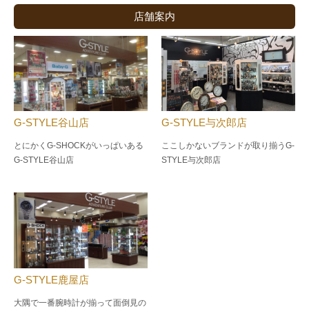
店舗案内
G-STYLE谷山店
G-STYLE与次郎店
とにかくG-SHOCKがいっぱいある
ここしかないブランドが取り揃うG-
G-STYLE谷山店
STYLE与次郎店
G-STYLE鹿屋店
大隅で一番腕時計が揃って面倒見の