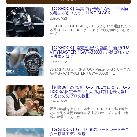
【G-SHOCK】写真では伝わらない、「本物
の黒」があります。LUXE BLACK
2026-07-23
G-SHOCK LUXE BLACKシリーズが、いま選ばれてい
る理由。G-SHOCKには、これまで数え切れないほど
のブラ ...
【G-SHOCK】発売直後から話題！ 新型GRA
VITYMASTER「GWR-B3000」が選ばれてい
る理由とは？
2026-07-22
7月に発売された、G-SHOCK Master of Gシリーズの
新作 GRAVITYMASTER「GWR-B3000」 ...
【創業36年の信頼】G-STYLEで出会う、G-S
HOCKの限定モデルと大切な時計を長く愛用
するためのプロの技術
2026-07-22
愛用の時計を美しく、確実に。G-STYLEで紡ぐ時計
との特別な時間1990年の谷山店のオープン以来、地
域の皆様に支えられ ...
【G-SHOCK】G-LIDE初のハートレートモニ
ター搭載モデル登場