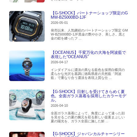
【G-SHOCK】パートナーショップ限定のG
MW-BZ5000BD-1JF
2026-05-01
発売以来、人気継続のパートナーショップ限定 GM
W-BZ5000BD-1JF黒金の艶やかさ、美しさ。黒と
金の鎧を纏ったフ ...
【OCEANUS】千変万化の大海を阿波藍で
表現した“OCEANUS”
2026-04-17
インダイアルに濃淡の異なる藍色を採用白蝶貝の
柔らかな光沢を基調に徳島県産の天然藍「阿波
藍」で重なり合う濃淡を表現上質な仕 ...
【G-SHOCK】日射しを受けてきらめく夏
色。全面ガラス蒸着を採用したカラーモデ
ル。
2026-04-10
全面ガラス蒸着によって、角度によって違った顔
を見せるこの夏の腕元を彩る新しい提案まぶしい
夏の陽光を、ガラス全面に施した鮮 ...
【G-SHOCK】ジャパンカルチャーシリー