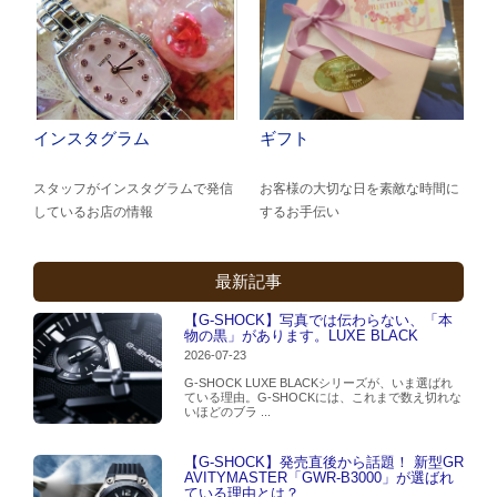
インスタグラム
ギフト
スタッフがインスタグラムで発信
お客様の大切な日を素敵な時間に
しているお店の情報
するお手伝い
最新記事
【G-SHOCK】写真では伝わらない、「本
物の黒」があります。LUXE BLACK
2026-07-23
G-SHOCK LUXE BLACKシリーズが、いま選ばれ
ている理由。G-SHOCKには、これまで数え切れな
いほどのブラ ...
【G-SHOCK】発売直後から話題！ 新型GR
AVITYMASTER「GWR-B3000」が選ばれ
ている理由とは？