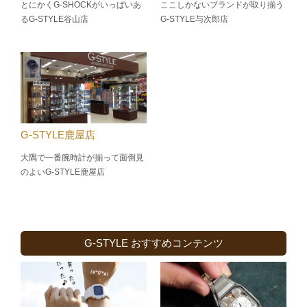
とにかくG-SHOCKがいっぱいあ
ここしかないブランドが取り揃う
るG-STYLE谷山店
G-STYLE与次郎店
G-STYLE鹿屋店
大隅で一番腕時計が揃って面倒見
のよい
G-STYLE鹿屋店
G-STYLE おすすめコンテンツ