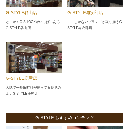
G-STYLE谷山店
G-STYLE与次郎店
とにかくG-SHOCKがいっぱいある
ここしかないブランドが取り揃うG-
G-STYLE谷山店
STYLE与次郎店
G-STYLE鹿屋店
大隅で一番腕時計が揃って面倒見の
よい
G-STYLE鹿屋店
G-STYLE おすすめコンテンツ