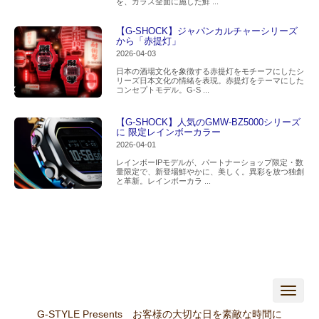
を、ガラス全面に施した鮮 ...
【G-SHOCK】ジャパンカルチャーシリーズ
から「赤提灯」
2026-04-03
日本の酒場文化を象徴する赤提灯をモチーフにしたシ
リーズ日本文化の情緒を表現。赤提灯をテーマにした
コンセプトモデル。G-S ...
【G-SHOCK】人気のGMW-BZ5000シリーズ
に 限定レインボーカラー
2026-04-01
レインボーIPモデルが、パートナーショップ限定・数
量限定で、新登場鮮やかに、美しく。異彩を放つ独創
と革新。レインボーカラ ...
N
a
v
G-STYLE Presents お客様の大切な日を素敵な時間に