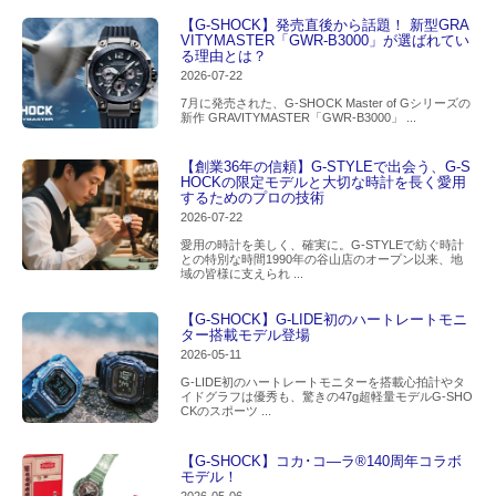
【G-SHOCK】発売直後から話題！ 新型GRA
VITYMASTER「GWR-B3000」が選ばれてい
る理由とは？
2026-07-22
7月に発売された、G-SHOCK Master of Gシリーズの
新作 GRAVITYMASTER「GWR-B3000」 ...
【創業36年の信頼】G-STYLEで出会う、G-S
HOCKの限定モデルと大切な時計を長く愛用
するためのプロの技術
2026-07-22
愛用の時計を美しく、確実に。G-STYLEで紡ぐ時計
との特別な時間1990年の谷山店のオープン以来、地
域の皆様に支えられ ...
【G-SHOCK】G-LIDE初のハートレートモニ
ター搭載モデル登場
2026-05-11
G-LIDE初のハートレートモニターを搭載心拍計やタ
イドグラフは優秀も、驚きの47g超軽量モデルG-SHO
CKのスポーツ ...
【G-SHOCK】コカ･コ―ラ®140周年コラボ
モデル！