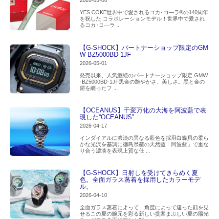
2026-05-06
YES COKE世界中で愛されるコカ･コ―ラ®の140周年
を祝した コラボレーションモデル！世界中で愛され
るコカ･コ―ラ ...
【G-SHOCK】パートナーショップ限定のGM
W-BZ5000BD-1JF
2026-05-01
発売以来、人気継続のパートナーショップ限定 GMW
-BZ5000BD-1JF黒金の艶やかさ、美しさ。黒と金の
鎧を纏ったフ ...
【OCEANUS】千変万化の大海を阿波藍で表
現した“OCEANUS”
2026-04-17
インダイアルに濃淡の異なる藍色を採用白蝶貝の柔ら
かな光沢を基調に徳島県産の天然藍「阿波藍」で重な
り合う濃淡を表現上質な仕 ...
【G-SHOCK】日射しを受けてきらめく夏
色。全面ガラス蒸着を採用したカラーモデ
ル。
2026-04-10
全面ガラス蒸着によって、角度によって違った顔を見
せるこの夏の腕元を彩る新しい提案まぶしい夏の陽光