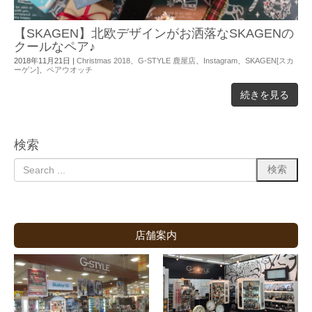
【SKAGEN】北欧デザインがお洒落なSKAGENの
クールなペア♪
2018年11月21日
|
Christmas 2018
、
G-STYLE 鹿屋店
、
Instagram
、
SKAGEN[スカ
ーゲン]
、
ペアウオッチ
続きを見る
検索
店舗案内