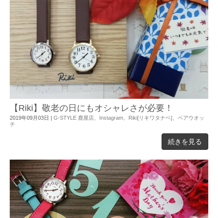
【Riki】敬老の日にもオシャレさが必要！
2019年09月03日
|
G-STYLE 鹿屋店
、
Instagram
、
Riki[リキワタナベ]
、
ペアウオッ
チ
続きを見る