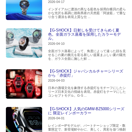
2026-04-17
インダイアルに濃淡の異なる藍色を採用白蝶貝の柔ら
かな光沢を基調に徳島県産の天然藍「阿波藍」で重な
り合う濃淡を表現上質な仕 ...
【G-SHOCK】日射しを受けてきらめく夏
色。全面ガラス蒸着を採用したカラーモデ
ル。
2026-04-10
全面ガラス蒸着によって、角度によって違った顔を見
せるこの夏の腕元を彩る新しい提案まぶしい夏の陽光
を、ガラス全面に施した鮮 ...
【G-SHOCK】ジャパンカルチャーシリーズ
から「赤提灯」
2026-04-03
日本の酒場文化を象徴する赤提灯をモチーフにしたシ
リーズ日本文化の情緒を表現。赤提灯をテーマにした
コンセプトモデル。G-S ...
【G-SHOCK】人気のGMW-BZ5000シリーズ
に 限定レインボーカラー
2026-04-01
レインボーIPモデルが、パートナーショップ限定・数
量限定で、新登場鮮やかに、美しく。異彩を放つ独創