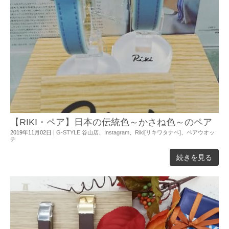
【RIKI・ペア】日本の伝統色～かさね色～のペア
2019年11月02日
|
G-STYLE 谷山店
、
Instagram
、
Riki[リキワタナベ]
、
ペアウオッ
チ
続きを見る