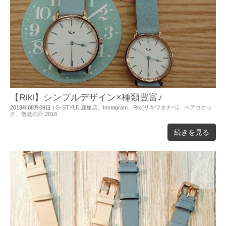
【Riki】シンプルデザイン×種類豊富♪
2018年08月09日
|
G-STYLE 鹿屋店
、
Instagram
、
Riki[リキワタナベ]
、
ペアウオッ
チ
、
敬老の日 2018
続きを見る