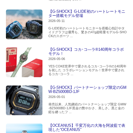
【G-SHOCK】G-LIDE初のハートレートモニ
ター搭載モデル登場
2026-05-11
G-LIDE初のハートレートモニターを搭載心拍計やタ
イドグラフは優秀も、驚きの47g超軽量モデルG-SHO
CKのスポーツ ...
【G-SHOCK】コカ･コ―ラ®140周年コラボ
モデル！
2026-05-06
YES COKE世界中で愛されるコカ･コ―ラ®の140周年
を祝した コラボレーションモデル！世界中で愛され
るコカ･コ―ラ ...
【G-SHOCK】パートナーショップ限定のGM
W-BZ5000BD-1JF
2026-05-01
発売以来、人気継続のパートナーショップ限定 GMW
-BZ5000BD-1JF黒金の艶やかさ、美しさ。黒と金の
鎧を纏ったフ ...
【OCEANUS】千変万化の大海を阿波藍で表
現した“OCEANUS”