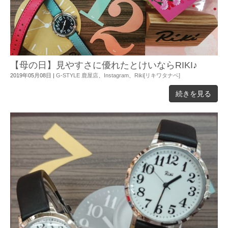
【母の日】見やすさに優れたとけいならRIKI♪
2019年05月08日
|
G-STYLE 鹿屋店
、
Instagram
、
Riki[リキワタナベ]
続きを見る