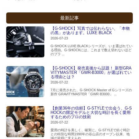
最新記事
【G-SHOCK】写真では伝わらない、「本物
の黒」があります。LUXE BLACK
2026-07-23
G-SHOCK LUXE BLACKシリーズが、いま選ばれてい
る理由。G-SHOCKには、これまで数え切れないほど
のブラ ...
【G-SHOCK】発売直後から話題！ 新型GRA
VITYMASTER「GWR-B3000」が選ばれてい
る理由とは？
2026-07-22
7月に発売された、G-SHOCK Master of Gシリーズの
新作 GRAVITYMASTER「GWR-B3000」 ...
【創業36年の信頼】G-STYLEで出会う、G-S
HOCKの限定モデルと大切な時計を長く愛用
するためのプロの技術
2026-07-22
愛用の時計を美しく、確実に。G-STYLEで紡ぐ時計
との特別な時間1990年の谷山店のオープン以来、地
域の皆様に支えられ ...