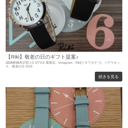
【Riki】敬老の日のギフト提案♪
2018年08月17日
|
G-STYLE 鹿屋店
、
Instagram
、
Riki[リキワタナベ]
、
ペアウオッ
チ
、
敬老の日 2018
続きを見る