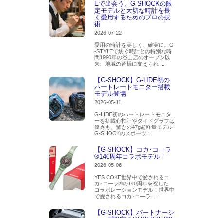
Eで出会う、G-SHOCKの限
定モデルと大切な時計を長
く愛用するためのプロの技
術
2026-07-22
愛用の時計を美しく、確実に。G
-STYLEで紡ぐ時計との特別な時
間1990年の谷山店のオープン以
来、地域の皆様に支えられ ...
【G-SHOCK】G-LIDE初の
ハートレートモニター搭載
モデル登場
2026-05-11
G-LIDE初のハートレートモニタ
ーを搭載心拍計やタイドグラフは
優秀も、驚きの47g超軽量モデル
G-SHOCKのスポーツ ...
【G-SHOCK】コカ･コ―ラ
®140周年コラボモデル！
2026-05-06
YES COKE世界中で愛されるコ
カ･コ―ラ®の140周年を祝した
コラボレーションモデル！世界中
で愛されるコカ･コ―ラ ...
【G-SHOCK】パートナーシ