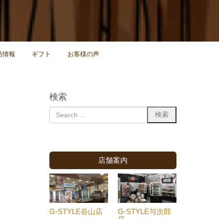
品情報
ギフト
お客様の声
検索
店舗案内
G-STYLE谷山店
G-STYLE与次郎