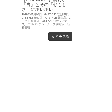
「青」とその「頼もし
さ」にホレボレ
2018年07月04日
|
G-STYLE 与次郎店
、
G-STYLE 姶良店
、
G-STYLE 谷山店
、
G-
STYLE 鹿屋店
、
OCEANUS[オシアナ
ス]
、
アドベンチャークラブ 伊敷店
、
新
着情報
続きを見る