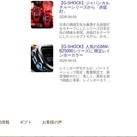
【G-SHOCK】ジャパンカル
チャーシリーズから「赤提
灯」
2026-04-03
日本の酒場文化を象徴する赤提灯
をモチーフにしたシリーズ日本文
化の情緒を表現。赤提灯をテーマ
にしたコンセプトモデル。G-S ...
【G-SHOCK】人気のGMW-
BZ5000シリーズに 限定レイ
ンボーカラー
2026-04-01
レインボーIPモデルが、パートナ
ーショップ限定・数量限定で、新
登場鮮やかに、美しく。異彩を放
つ独創と革新。レインボーカラ ...
品情報
ギフト
お客様の声