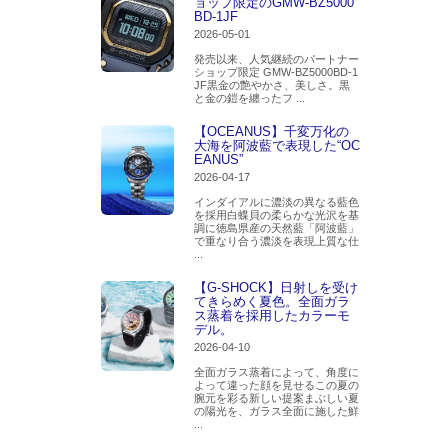
ョップ限定のGMW-BZ5000
BD-1JF
2026-05-01
発売以来、人気継続のパートナー
ショップ限定 GMW-BZ5000BD-1
JF黒金の艶やかさ、美しさ。黒
と金の鎧を纏ったフ ...
【OCEANUS】千変万化の
大海を阿波藍で表現した“OC
EANUS”
2026-04-17
インダイアルに濃淡の異なる藍色
を採用白蝶貝の柔らかな光沢を基
調に徳島県産の天然藍「阿波藍」
で重なり合う濃淡を表現上質な仕
...
【G-SHOCK】日射しを受け
てきらめく夏色。全面ガラ
ス蒸着を採用したカラーモ
デル。
2026-04-10
全面ガラス蒸着によって、角度に
よって違った顔を見せるこの夏の
腕元を彩る新しい提案まぶしい夏
の陽光を、ガラス全面に施した鮮
...