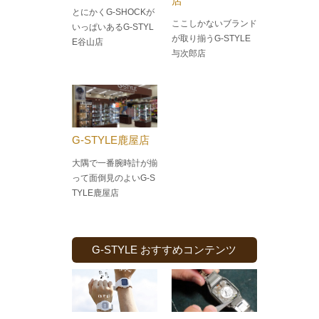
店
とにかくG-SHOCKが
ここしかないブランド
いっぱいあるG-STYL
が取り揃うG-STYLE
E谷山店
与次郎店
G-STYLE鹿屋店
大隅で一番腕時計が揃
って面倒見のよい
G-S
TYLE鹿屋店
G-STYLE おすすめコンテンツ