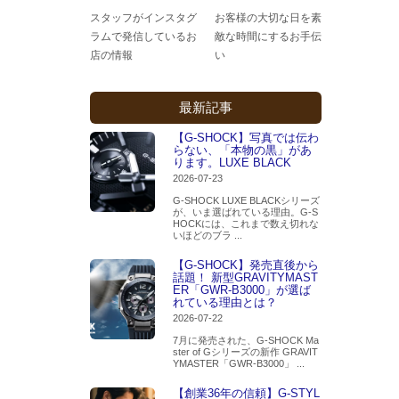
スタッフがインスタグ
お客様の大切な日を素
ラムで発信しているお
敵な時間にするお手伝
店の情報
い
最新記事
【G-SHOCK】写真では伝わ
らない、「本物の黒」があ
ります。LUXE BLACK
2026-07-23
G-SHOCK LUXE BLACKシリーズ
が、いま選ばれている理由。G-S
HOCKには、これまで数え切れな
いほどのブラ ...
【G-SHOCK】発売直後から
話題！ 新型GRAVITYMAST
ER「GWR-B3000」が選ば
れている理由とは？
2026-07-22
7月に発売された、G-SHOCK Ma
ster of Gシリーズの新作 GRAVIT
YMASTER「GWR-B3000」 ...
【創業36年の信頼】G-STYL