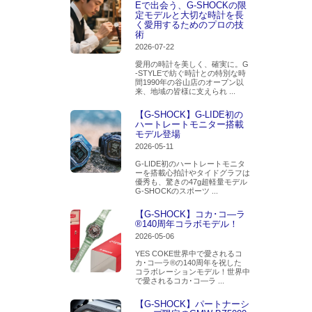
Eで出会う、G-SHOCKの限
定モデルと大切な時計を長
く愛用するためのプロの技
術
2026-07-22
愛用の時計を美しく、確実に。G
-STYLEで紡ぐ時計との特別な時
間1990年の谷山店のオープン以
来、地域の皆様に支えられ ...
【G-SHOCK】G-LIDE初の
ハートレートモニター搭載
モデル登場
2026-05-11
G-LIDE初のハートレートモニタ
ーを搭載心拍計やタイドグラフは
優秀も、驚きの47g超軽量モデル
G-SHOCKのスポーツ ...
【G-SHOCK】コカ･コ―ラ
®140周年コラボモデル！
2026-05-06
YES COKE世界中で愛されるコ
カ･コ―ラ®の140周年を祝した
コラボレーションモデル！世界中
で愛されるコカ･コ―ラ ...
【G-SHOCK】パートナーシ