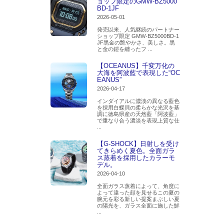
ョップ限定のGMW-BZ5000
BD-1JF
2026-05-01
発売以来、人気継続のパートナー
ショップ限定 GMW-BZ5000BD-1
JF黒金の艶やかさ、美しさ。黒
と金の鎧を纏ったフ ...
【OCEANUS】千変万化の
大海を阿波藍で表現した“OC
EANUS”
2026-04-17
インダイアルに濃淡の異なる藍色
を採用白蝶貝の柔らかな光沢を基
調に徳島県産の天然藍「阿波藍」
で重なり合う濃淡を表現上質な仕
...
【G-SHOCK】日射しを受け
てきらめく夏色。全面ガラ
ス蒸着を採用したカラーモ
デル。
2026-04-10
全面ガラス蒸着によって、角度に
よって違った顔を見せるこの夏の
腕元を彩る新しい提案まぶしい夏
の陽光を、ガラス全面に施した鮮
...