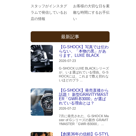
スタッフがインスタグ
お客様の大切な日を素
ラムで発信しているお
敵な時間にするお手伝
店の情報
い
最新記事
【G-SHOCK】写真では伝わ
らない、「本物の黒」があ
ります。LUXE BLACK
2026-07-23
G-SHOCK LUXE BLACKシリーズ
が、いま選ばれている理由。G-S
HOCKには、これまで数え切れな
いほどのブラ ...
【G-SHOCK】発売直後から
話題！ 新型GRAVITYMAST
ER「GWR-B3000」が選ば
れている理由とは？
2026-07-22
7月に発売された、G-SHOCK Ma
ster of Gシリーズの新作 GRAVIT
YMASTER「GWR-B3000」 ...
【創業36年の信頼】G-STYL