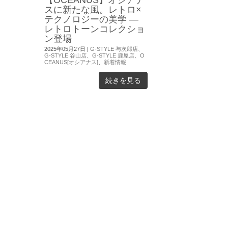
スに新たな風。レトロ×
テクノロジーの美学 ―
レトロトーンコレクショ
ン登場
2025年05月27日
|
G-STYLE 与次郎店
、
G-STYLE 谷山店
、
G-STYLE 鹿屋店
、
O
CEANUS[オシアナス]
、
新着情報
続きを見る