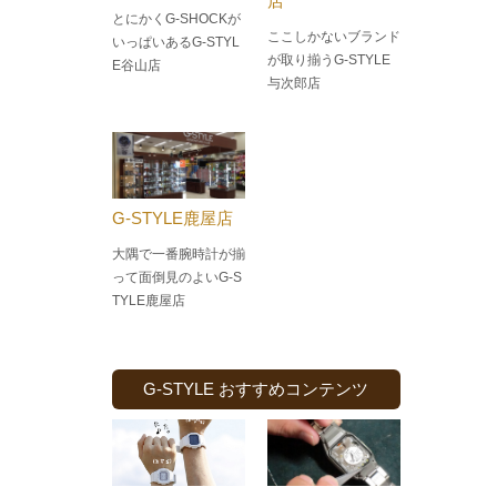
店
とにかくG-SHOCKが
ここしかないブランド
いっぱいあるG-STYL
が取り揃うG-STYLE
E谷山店
与次郎店
G-STYLE鹿屋店
大隅で一番腕時計が揃
って面倒見のよい
G-S
TYLE鹿屋店
G-STYLE おすすめコンテンツ