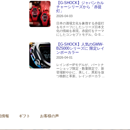
【G-SHOCK】ジャパンカル
チャーシリーズから「赤提
灯」
2026-04-03
日本の酒場文化を象徴する赤提灯
をモチーフにしたシリーズ日本文
化の情緒を表現。赤提灯をテーマ
にしたコンセプトモデル。G-S ...
【G-SHOCK】人気のGMW-
BZ5000シリーズに 限定レイ
ンボーカラー
2026-04-01
レインボーIPモデルが、パートナ
ーショップ限定・数量限定で、新
登場鮮やかに、美しく。異彩を放
つ独創と革新。レインボーカラ ...
品情報
ギフト
お客様の声