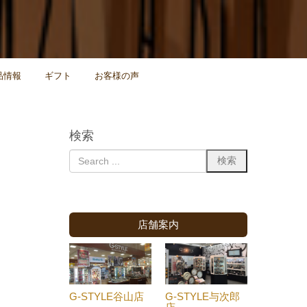
品情報
ギフト
お客様の声
検索
店舗案内
G-STYLE谷山店
G-STYLE与次郎