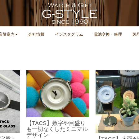
店舗案内
会社情報
インスタグラム
電池交換・修理
製
【TACS】数字や目盛り
も一切なくしたミニマル
デザイン
文字盤も
【TACS】水面