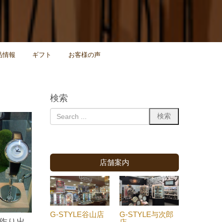
品情報
ギフト
お客様の声
検索
店舗案内
G-STYLE谷山店
G-STYLE与次郎
が作り出