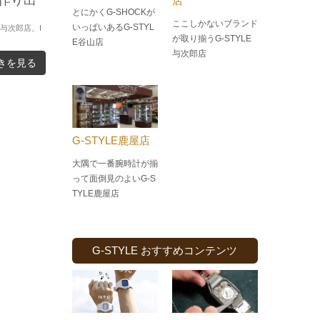
店
とにかくG-SHOCKが
ここしかないブランド
いっぱいあるG-STYL
E 与次郎店
、
I
が取り揃うG-STYLE
E谷山店
与次郎店
きを見る
G-STYLE鹿屋店
大隅で一番腕時計が揃
って面倒見のよい
G-S
TYLE鹿屋店
G-STYLE おすすめコンテンツ