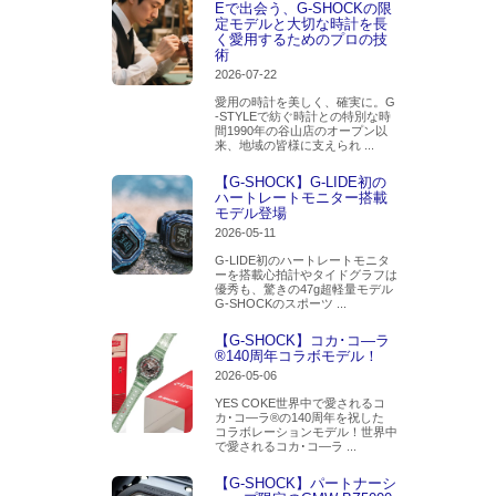
Eで出会う、G-SHOCKの限
定モデルと大切な時計を長
く愛用するためのプロの技
術
2026-07-22
愛用の時計を美しく、確実に。G
-STYLEで紡ぐ時計との特別な時
間1990年の谷山店のオープン以
来、地域の皆様に支えられ ...
【G-SHOCK】G-LIDE初の
ハートレートモニター搭載
モデル登場
2026-05-11
G-LIDE初のハートレートモニタ
ーを搭載心拍計やタイドグラフは
優秀も、驚きの47g超軽量モデル
G-SHOCKのスポーツ ...
【G-SHOCK】コカ･コ―ラ
®140周年コラボモデル！
2026-05-06
YES COKE世界中で愛されるコ
カ･コ―ラ®の140周年を祝した
コラボレーションモデル！世界中
で愛されるコカ･コ―ラ ...
【G-SHOCK】パートナーシ