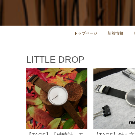
トップページ
新着情報
LITTLE DROP
【TACS】「砂時計」モ
【TACS】針も