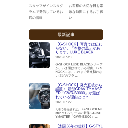
スタッフがインスタグ
お客様の大切な日を素
ラムで発信しているお
敵な時間にするお手伝
店の情報
い
最新記事
【G-SHOCK】写真では伝わ
らない、「本物の黒」があ
ります。LUXE BLACK
2026-07-23
G-SHOCK LUXE BLACKシリーズ
が、いま選ばれている理由。G-S
HOCKには、これまで数え切れな
いほどのブラ ...
【G-SHOCK】発売直後から
話題！ 新型GRAVITYMAST
ER「GWR-B3000」が選ば
れている理由とは？
2026-07-22
7月に発売された、G-SHOCK Ma
ster of Gシリーズの新作 GRAVIT
YMASTER「GWR-B3000」 ...
【創業36年の信頼】G-STYL