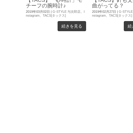
チーフの腕時計♪
曲がってる？
2019年03月02日
|
G-STYLE 与次郎店
、
I
2019年02月27日
|
G-STYL
nstagram
、
TACS[タックス]
nstagram
、
TACS[タックス]
続きを見る
続