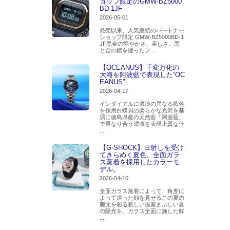
ョップ限定のGMW-BZ5000
BD-1JF
2026-05-01
発売以来、人気継続のパートナー
ショップ限定 GMW-BZ5000BD-1
JF黒金の艶やかさ、美しさ。黒
と金の鎧を纏ったフ ...
【OCEANUS】千変万化の
大海を阿波藍で表現した“OC
EANUS”
2026-04-17
インダイアルに濃淡の異なる藍色
を採用白蝶貝の柔らかな光沢を基
調に徳島県産の天然藍「阿波藍」
で重なり合う濃淡を表現上質な仕
...
【G-SHOCK】日射しを受け
てきらめく夏色。全面ガラ
ス蒸着を採用したカラーモ
デル。
2026-04-10
全面ガラス蒸着によって、角度に
よって違った顔を見せるこの夏の
腕元を彩る新しい提案まぶしい夏
の陽光を、ガラス全面に施した鮮
...