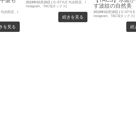
2019年02月26日
|
G-STYLE 与次郎店
、
I
す波紋の自然美
nstagram
、
TACS[タックス]
E 与次郎店
、
I
2019年02月16日
|
G-STYL
nstagram
、
TACS[タックス]
続きを見る
きを見る
続