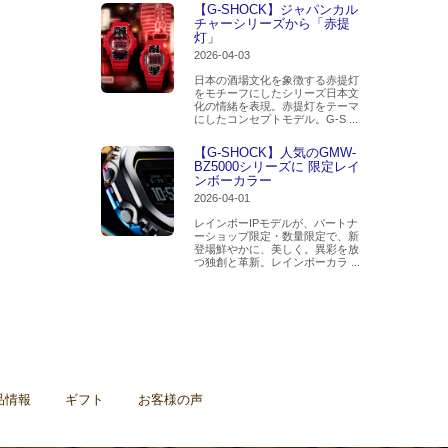
【G-SHOCK】ジャパンカル
チャーシリーズから「赤提
灯」
2026-04-03
日本の酒場文化を象徴する赤提灯
をモチーフにしたシリーズ日本文
化の情緒を表現。赤提灯をテーマ
にしたコンセプトモデル。G-S ...
【G-SHOCK】人気のGMW-
BZ5000シリーズに 限定レイ
ンボーカラー
2026-04-01
レインボーIPモデルが、パートナ
ーショップ限定・数量限定で、新
登場鮮やかに、美しく。異彩を放
つ独創と革新。レインボーカラ ...
品情報
ギフト
お客様の声