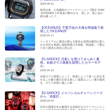
2026-05-01
発売以来、人気継続のパートナーショップ限定 GMW
-BZ5000BD-1JF黒金の艶やかさ、美しさ。黒と金の
鎧を纏ったフ ...
【OCEANUS】千変万化の大海を阿波藍で表
現した“OCEANUS”
2026-04-17
インダイアルに濃淡の異なる藍色を採用白蝶貝の柔ら
かな光沢を基調に徳島県産の天然藍「阿波藍」で重な
り合う濃淡を表現上質な仕 ...
【G-SHOCK】日射しを受けてきらめく夏
色。全面ガラス蒸着を採用したカラーモデ
ル。
2026-04-10
全面ガラス蒸着によって、角度によって違った顔を見
せるこの夏の腕元を彩る新しい提案まぶしい夏の陽光
を、ガラス全面に施した鮮 ...
【G-SHOCK】ジャパンカルチャーシリーズ
から「赤提灯」
2026-04-03
日本の酒場文化を象徴する赤提灯をモチーフにしたシ
リーズ日本文化の情緒を表現。赤提灯をテーマにした