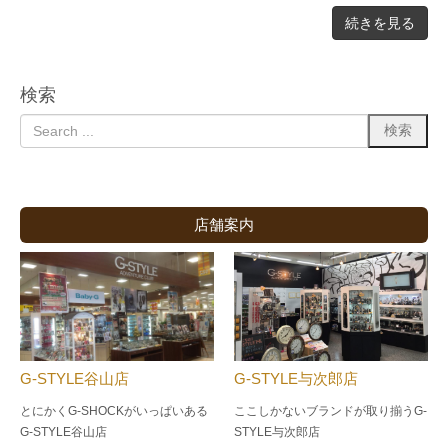
続きを見る
検索
店舗案内
G-STYLE谷山店
G-STYLE与次郎店
とにかくG-SHOCKがいっぱいある
ここしかないブランドが取り揃うG-
G-STYLE谷山店
STYLE与次郎店