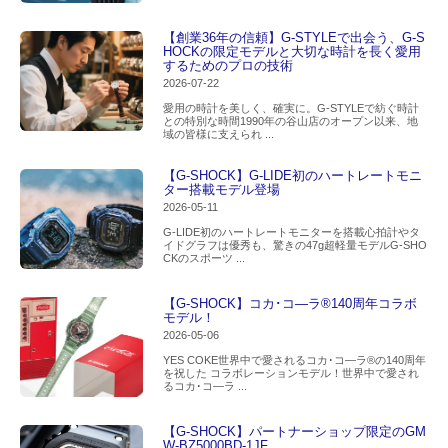
【創業36年の信頼】G-STYLEで出会う、G-S
HOCKの限定モデルと大切な時計を長く愛用
するためのプロの技術
2026-07-22
愛用の時計を美しく、確実に。G-STYLEで紡ぐ時計
との特別な時間1990年の谷山店のオープン以来、地
域の皆様に支えられ ...
【G-SHOCK】G-LIDE初のハートレートモニ
ター搭載モデル登場
2026-05-11
G-LIDE初のハートレートモニターを搭載心拍計やタ
イドグラフは優秀も、驚きの47g超軽量モデルG-SHO
CKのスポーツ ...
【G-SHOCK】コカ･コ―ラ®140周年コラボ
モデル！
2026-05-06
YES COKE世界中で愛されるコカ･コ―ラ®の140周年
を祝した コラボレーションモデル！世界中で愛され
るコカ･コ―ラ ...
【G-SHOCK】パートナーショップ限定のGM
W-BZ5000BD-1JF