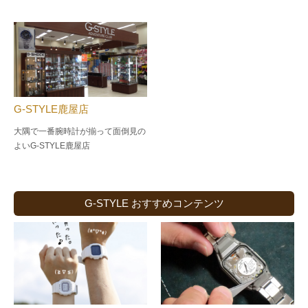
G-STYLE鹿屋店
大隅で一番腕時計が揃って面倒見の
よい
G-STYLE鹿屋店
G-STYLE おすすめコンテンツ