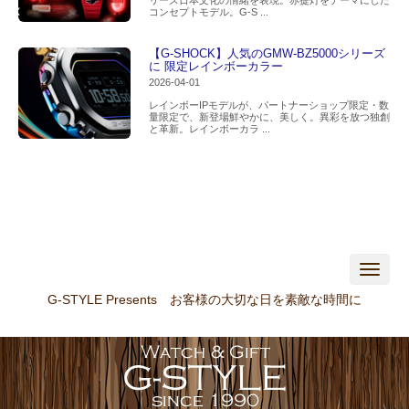
コンセプトモデル。G-S ...
【G-SHOCK】人気のGMW-BZ5000シリーズ
に 限定レインボーカラー
2026-04-01
レインボーIPモデルが、パートナーショップ限定・数
量限定で、新登場鮮やかに、美しく。異彩を放つ独創
と革新。レインボーカラ ...
N
a
v
G-STYLE Presents お客様の大切な日を素敵な時間に
i
g
a
t
i
o
n