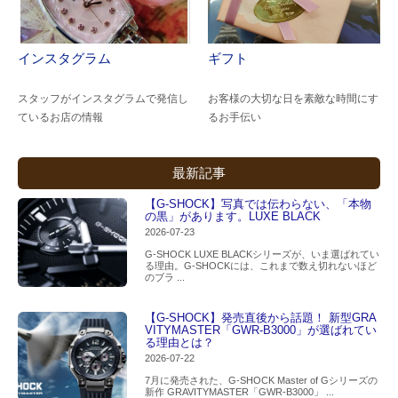
インスタグラム
ギフト
スタッフがインスタグラムで発信し
お客様の大切な日を素敵な時間にす
ているお店の情報
るお手伝い
最新記事
【G-SHOCK】写真では伝わらない、「本物
の黒」があります。LUXE BLACK
2026-07-23
G-SHOCK LUXE BLACKシリーズが、いま選ばれてい
る理由。G-SHOCKには、これまで数え切れないほど
のブラ ...
【G-SHOCK】発売直後から話題！ 新型GRA
VITYMASTER「GWR-B3000」が選ばれてい
る理由とは？
2026-07-22
7月に発売された、G-SHOCK Master of Gシリーズの
新作 GRAVITYMASTER「GWR-B3000」 ...