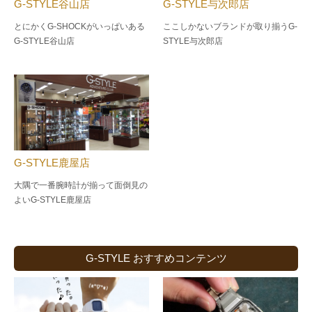
G-STYLE谷山店
G-STYLE与次郎店
とにかくG-SHOCKがいっぱいある
ここしかないブランドが取り揃うG-
G-STYLE谷山店
STYLE与次郎店
G-STYLE鹿屋店
大隅で一番腕時計が揃って面倒見の
よい
G-STYLE鹿屋店
G-STYLE おすすめコンテンツ