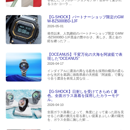
を祝した コラボレーションモデル！世界中で愛され
るコカ･コ―ラ ...
【G-SHOCK】パートナーショップ限定のGM
W-BZ5000BD-1JF
2026-05-01
発売以来、人気継続のパートナーショップ限定 GMW
-BZ5000BD-1JF黒金の艶やかさ、美しさ。黒と金の
鎧を纏ったフ ...
【OCEANUS】千変万化の大海を阿波藍で表
現した“OCEANUS”
2026-04-17
インダイアルに濃淡の異なる藍色を採用白蝶貝の柔ら
かな光沢を基調に徳島県産の天然藍「阿波藍」で重な
り合う濃淡を表現上質な仕 ...
【G-SHOCK】日射しを受けてきらめく夏
色。全面ガラス蒸着を採用したカラーモデ
ル。
2026-04-10
全面ガラス蒸着によって、角度によって違った顔を見
せるこの夏の腕元を彩る新しい提案まぶしい夏の陽光
を、ガラス全面に施した鮮 ...