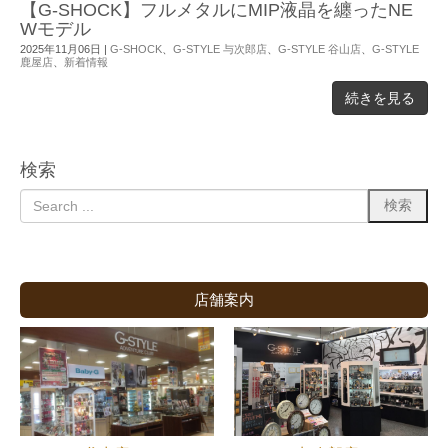
【G-SHOCK】フルメタルにMIP液晶を纏ったNE
Wモデル
2025年11月06日
|
G-SHOCK
、
G-STYLE 与次郎店
、
G-STYLE 谷山店
、
G-STYLE
鹿屋店
、
新着情報
続きを見る
検索
店舗案内