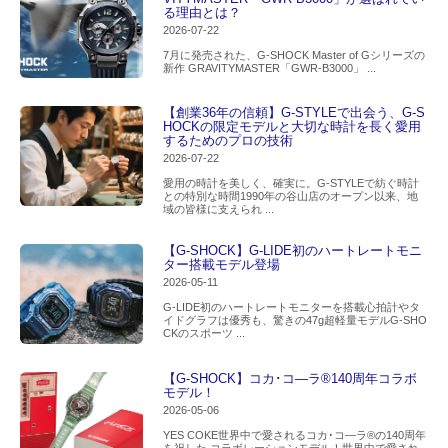
る理由とは？
2026-07-22
7月に発売された、G-SHOCK Master of Gシリーズの
新作 GRAVITYMASTER「GWR-B3000」 ...
【創業36年の信頼】G-STYLEで出会う、G-S
HOCKの限定モデルと大切な時計を長く愛用
するためのプロの技術
2026-07-22
愛用の時計を美しく、確実に。G-STYLEで紡ぐ時計
との特別な時間1990年の谷山店のオープン以来、地
域の皆様に支えられ ...
【G-SHOCK】G-LIDE初のハートレートモニ
ター搭載モデル登場
2026-05-11
G-LIDE初のハートレートモニターを搭載心拍計やタ
イドグラフは優秀も、驚きの47g超軽量モデルG-SHO
CKのスポーツ ...
【G-SHOCK】コカ･コ―ラ®140周年コラボ
モデル！
2026-05-06
YES COKE世界中で愛されるコカ･コ―ラ®の140周年