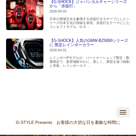
【G-SHOCK】ジャパンカルチャーシリーズ
から「赤提灯」
2026-04-03
日本の酒場文化を象徴する赤提灯をモチーフにしたシ
リーズ日本文化の情緒を表現。赤提灯をテーマにした
コンセプトモデル。G-S ...
【G-SHOCK】人気のGMW-BZ5000シリーズ
に 限定レインボーカラー
2026-04-01
レインボーIPモデルが、パートナーショップ限定・数
量限定で、新登場鮮やかに、美しく。異彩を放つ独創
と革新。レインボーカラ ...
N
a
v
G-STYLE Presents お客様の大切な日を素敵な時間に
i
g