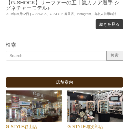
【G-SHOCK】サーファーの五十嵐カノア選手 シ
グネチャーモデル♪
2019年07月02日
|
G-SHOCK
、
G-STYLE 鹿屋店
、
Instagram
、
有名人着用時計
続きを見る
検索
店舗案内
G-STYLE谷山店
G-STYLE与次郎店