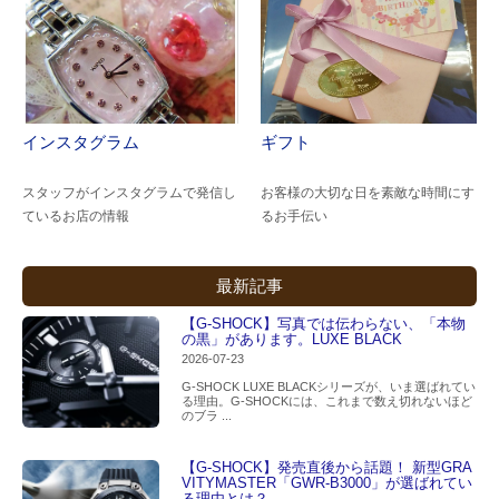
インスタグラム
ギフト
スタッフがインスタグラムで発信し
お客様の大切な日を素敵な時間にす
ているお店の情報
るお手伝い
最新記事
【G-SHOCK】写真では伝わらない、「本物
の黒」があります。LUXE BLACK
2026-07-23
G-SHOCK LUXE BLACKシリーズが、いま選ばれてい
る理由。G-SHOCKには、これまで数え切れないほど
のブラ ...
【G-SHOCK】発売直後から話題！ 新型GRA
VITYMASTER「GWR-B3000」が選ばれてい
る理由とは？