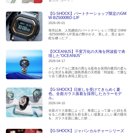
るコカ･コ―ラ ...
【G-SHOCK】パートナーショップ限定のGM
W-BZ5000BD-1JF
2026-05-01
発売以来、人気継続のパートナーショップ限定 GMW
-BZ5000BD-1JF黒金の艶やかさ、美しさ。黒と金の
鎧を纏ったフ ...
【OCEANUS】千変万化の大海を阿波藍で表
現した“OCEANUS”
2026-04-17
インダイアルに濃淡の異なる藍色を採用白蝶貝の柔ら
かな光沢を基調に徳島県産の天然藍「阿波藍」で重な
り合う濃淡を表現上質な仕 ...
【G-SHOCK】日射しを受けてきらめく夏
色。全面ガラス蒸着を採用したカラーモデ
ル。
2026-04-10
全面ガラス蒸着によって、角度によって違った顔を見
せるこの夏の腕元を彩る新しい提案まぶしい夏の陽光
を、ガラス全面に施した鮮 ...
【G-SHOCK】ジャパンカルチャーシリーズ