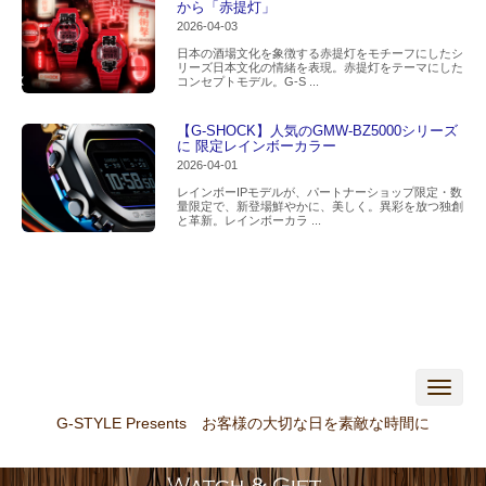
から「赤提灯」
2026-04-03
日本の酒場文化を象徴する赤提灯をモチーフにしたシ
リーズ日本文化の情緒を表現。赤提灯をテーマにした
コンセプトモデル。G-S ...
【G-SHOCK】人気のGMW-BZ5000シリーズ
に 限定レインボーカラー
2026-04-01
レインボーIPモデルが、パートナーショップ限定・数
量限定で、新登場鮮やかに、美しく。異彩を放つ独創
と革新。レインボーカラ ...
N
a
v
G-STYLE Presents お客様の大切な日を素敵な時間に
i
g
a