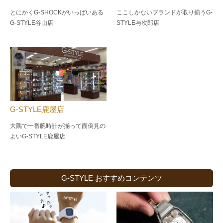
とにかくG-SHOCKがいっぱいある
ここしかないブランドが取り揃うG-
G-STYLE谷山店
STYLE与次郎店
G-STYLE鹿屋店
大隅で一番腕時計が揃って面倒見の
よい
G-STYLE鹿屋店
G-STYLE おすすめコンテンツ