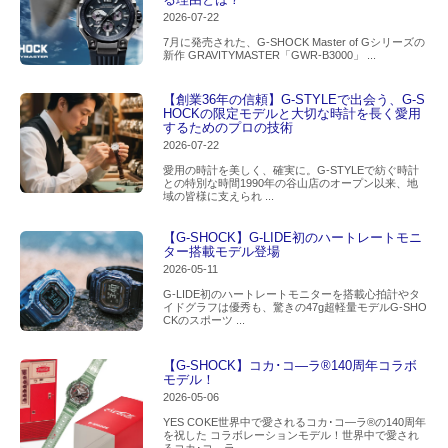
2026-07-22
7月に発売された、G-SHOCK Master of Gシリーズの
新作 GRAVITYMASTER「GWR-B3000」 ...
【創業36年の信頼】G-STYLEで出会う、G-S
HOCKの限定モデルと大切な時計を長く愛用
するためのプロの技術
2026-07-22
愛用の時計を美しく、確実に。G-STYLEで紡ぐ時計
との特別な時間1990年の谷山店のオープン以来、地
域の皆様に支えられ ...
【G-SHOCK】G-LIDE初のハートレートモニ
ター搭載モデル登場
2026-05-11
G-LIDE初のハートレートモニターを搭載心拍計やタ
イドグラフは優秀も、驚きの47g超軽量モデルG-SHO
CKのスポーツ ...
【G-SHOCK】コカ･コ―ラ®140周年コラボ
モデル！
2026-05-06
YES COKE世界中で愛されるコカ･コ―ラ®の140周年
を祝した コラボレーションモデル！世界中で愛され