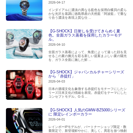
2026-04-17
インダイアルに濃淡の異なる藍色を採用白蝶貝の柔ら
かな光沢を基調に徳島県産の天然藍「阿波藍」で重な
り合う濃淡を表現上質な仕 ...
【G-SHOCK】日射しを受けてきらめく夏
色。全面ガラス蒸着を採用したカラーモデ
ル。
2026-04-10
全面ガラス蒸着によって、角度によって違った顔を見
せるこの夏の腕元を彩る新しい提案まぶしい夏の陽光
を、ガラス全面に施した鮮 ...
【G-SHOCK】ジャパンカルチャーシリーズ
から「赤提灯」
2026-04-03
日本の酒場文化を象徴する赤提灯をモチーフにしたシ
リーズ日本文化の情緒を表現。赤提灯をテーマにした
コンセプトモデル。G-S ...
【G-SHOCK】人気のGMW-BZ5000シリーズ
に 限定レインボーカラー
2026-04-01
レインボーIPモデルが、パートナーショップ限定・数
量限定で、新登場鮮やかに、美しく。異彩を放つ独創