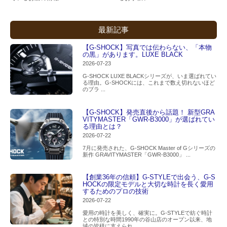
最新記事
【G-SHOCK】写真では伝わらない、「本物
の黒」があります。LUXE BLACK
2026-07-23
G-SHOCK LUXE BLACKシリーズが、いま選ばれてい
る理由。G-SHOCKには、これまで数え切れないほど
のブラ ...
【G-SHOCK】発売直後から話題！ 新型GRA
VITYMASTER「GWR-B3000」が選ばれてい
る理由とは？
2026-07-22
7月に発売された、G-SHOCK Master of Gシリーズの
新作 GRAVITYMASTER「GWR-B3000」 ...
【創業36年の信頼】G-STYLEで出会う、G-S
HOCKの限定モデルと大切な時計を長く愛用
するためのプロの技術
2026-07-22
愛用の時計を美しく、確実に。G-STYLEで紡ぐ時計
との特別な時間1990年の谷山店のオープン以来、地
域の皆様に支えられ ...