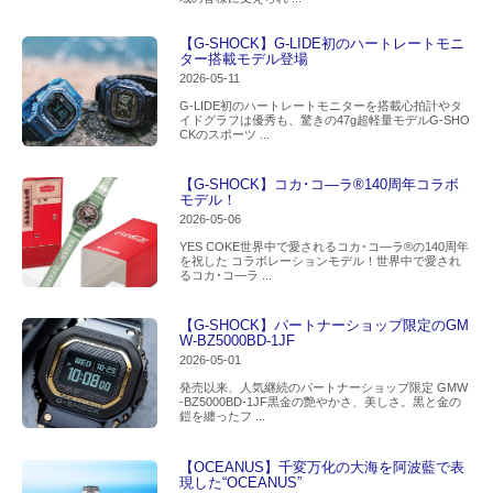
【G-SHOCK】G-LIDE初のハートレートモニ
ター搭載モデル登場
2026-05-11
G-LIDE初のハートレートモニターを搭載心拍計やタ
イドグラフは優秀も、驚きの47g超軽量モデルG-SHO
CKのスポーツ ...
【G-SHOCK】コカ･コ―ラ®140周年コラボ
モデル！
2026-05-06
YES COKE世界中で愛されるコカ･コ―ラ®の140周年
を祝した コラボレーションモデル！世界中で愛され
るコカ･コ―ラ ...
【G-SHOCK】パートナーショップ限定のGM
W-BZ5000BD-1JF
2026-05-01
発売以来、人気継続のパートナーショップ限定 GMW
-BZ5000BD-1JF黒金の艶やかさ、美しさ。黒と金の
鎧を纏ったフ ...
【OCEANUS】千変万化の大海を阿波藍で表
現した“OCEANUS”