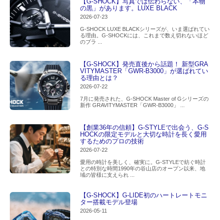
【G-SHOCK】写真では伝わらない、「本物
の黒」があります。LUXE BLACK
2026-07-23
G-SHOCK LUXE BLACKシリーズが、いま選ばれてい
る理由。G-SHOCKには、これまで数え切れないほど
のブラ ...
【G-SHOCK】発売直後から話題！ 新型GRA
VITYMASTER「GWR-B3000」が選ばれてい
る理由とは？
2026-07-22
7月に発売された、G-SHOCK Master of Gシリーズの
新作 GRAVITYMASTER「GWR-B3000」 ...
【創業36年の信頼】G-STYLEで出会う、G-S
HOCKの限定モデルと大切な時計を長く愛用
するためのプロの技術
2026-07-22
愛用の時計を美しく、確実に。G-STYLEで紡ぐ時計
との特別な時間1990年の谷山店のオープン以来、地
域の皆様に支えられ ...
【G-SHOCK】G-LIDE初のハートレートモニ
ター搭載モデル登場
2026-05-11