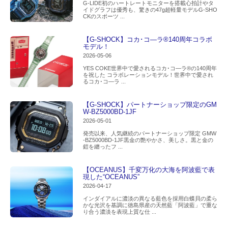
G-LIDE初のハートレートモニターを搭載心拍計やタ
イドグラフは優秀も、驚きの47g超軽量モデルG-SHO
CKのスポーツ ...
【G-SHOCK】コカ･コ―ラ®140周年コラボ
モデル！
2026-05-06
YES COKE世界中で愛されるコカ･コ―ラ®の140周年
を祝した コラボレーションモデル！世界中で愛され
るコカ･コ―ラ ...
【G-SHOCK】パートナーショップ限定のGM
W-BZ5000BD-1JF
2026-05-01
発売以来、人気継続のパートナーショップ限定 GMW
-BZ5000BD-1JF黒金の艶やかさ、美しさ。黒と金の
鎧を纏ったフ ...
【OCEANUS】千変万化の大海を阿波藍で表
現した“OCEANUS”
2026-04-17
インダイアルに濃淡の異なる藍色を採用白蝶貝の柔ら
かな光沢を基調に徳島県産の天然藍「阿波藍」で重な
り合う濃淡を表現上質な仕 ...