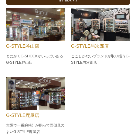
G-STYLE谷山店
G-STYLE与次郎店
とにかくG-SHOCKがいっぱいある
ここしかないブランドが取り揃うG-
G-STYLE谷山店
STYLE与次郎店
G-STYLE鹿屋店
大隅で一番腕時計が揃って面倒見の
よい
G-STYLE鹿屋店