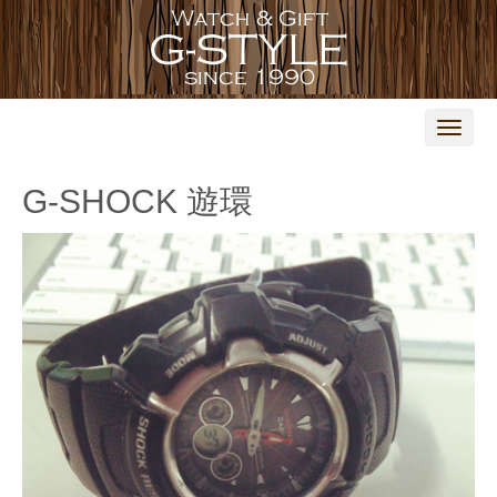
N
a
v
i
G-SHOCK 遊環
g
a
t
i
o
n