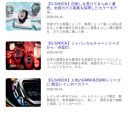
【G-SHOCK】日射しを受けてきらめく夏
色。全面ガラス蒸着を採用したカラーモデ
ル。
2026-04-10
全面ガラス蒸着によって、角度によって違った顔を見
せるこの夏の腕元を彩る新しい提案まぶしい夏の陽光
を、ガラス全面に施した鮮 ...
【G-SHOCK】ジャパンカルチャーシリーズ
から「赤提灯」
2026-04-03
日本の酒場文化を象徴する赤提灯をモチーフにしたシ
リーズ日本文化の情緒を表現。赤提灯をテーマにした
コンセプトモデル。G-S ...
【G-SHOCK】人気のGMW-BZ5000シリーズ
に 限定レインボーカラー
2026-04-01
レインボーIPモデルが、パートナーショップ限定・数
量限定で、新登場鮮やかに、美しく。異彩を放つ独創
と革新。レインボーカラ ...