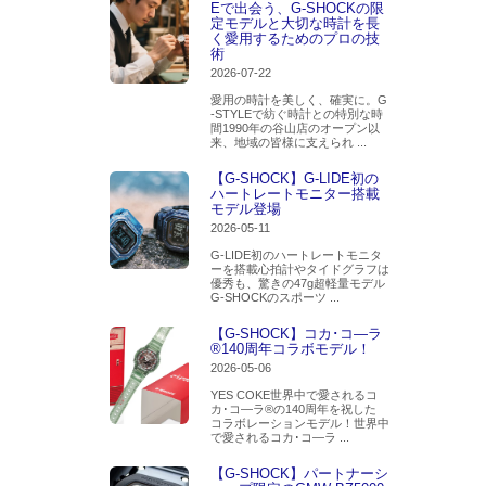
Eで出会う、G-SHOCKの限
定モデルと大切な時計を長
く愛用するためのプロの技
術
2026-07-22
愛用の時計を美しく、確実に。G
-STYLEで紡ぐ時計との特別な時
間1990年の谷山店のオープン以
来、地域の皆様に支えられ ...
【G-SHOCK】G-LIDE初の
ハートレートモニター搭載
モデル登場
2026-05-11
G-LIDE初のハートレートモニタ
ーを搭載心拍計やタイドグラフは
優秀も、驚きの47g超軽量モデル
G-SHOCKのスポーツ ...
【G-SHOCK】コカ･コ―ラ
®140周年コラボモデル！
2026-05-06
YES COKE世界中で愛されるコ
カ･コ―ラ®の140周年を祝した
コラボレーションモデル！世界中
で愛されるコカ･コ―ラ ...
【G-SHOCK】パートナーシ