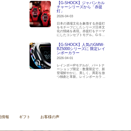
【G-SHOCK】ジャパンカル
チャーシリーズから「赤提
灯」
2026-04-03
日本の酒場文化を象徴する赤提灯
をモチーフにしたシリーズ日本文
化の情緒を表現。赤提灯をテーマ
にしたコンセプトモデル。G-S ...
【G-SHOCK】人気のGMW-
BZ5000シリーズに 限定レイ
ンボーカラー
2026-04-01
レインボーIPモデルが、パートナ
ーショップ限定・数量限定で、新
登場鮮やかに、美しく。異彩を放
つ独創と革新。レインボーカラ ...
品情報
ギフト
お客様の声