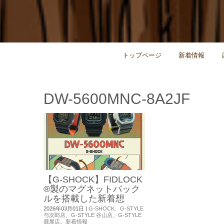
トップページ
新着情報
DW-5600MNC-8A2JF
【G-SHOCK】FIDLOCK
®製のマグネットバック
ルを搭載した新着想
2026年03月01日
|
G-SHOCK
、
G-STYLE
与次郎店
、
G-STYLE 谷山店
、
G-STYLE
鹿屋店
、
新着情報