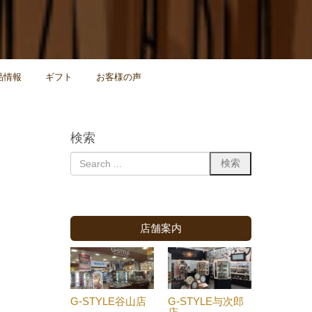
品情報
ギフト
お客様の声
検索
店舗案内
G-STYLE谷山店
G-STYLE与次郎