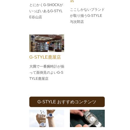
店
とにかくG-SHOCKが
ここしかないブランド
いっぱいあるG-STYL
が取り揃うG-STYLE
E谷山店
与次郎店
G-STYLE鹿屋店
大隅で一番腕時計が揃
って面倒見のよい
G-S
TYLE鹿屋店
G-STYLE おすすめコンテンツ