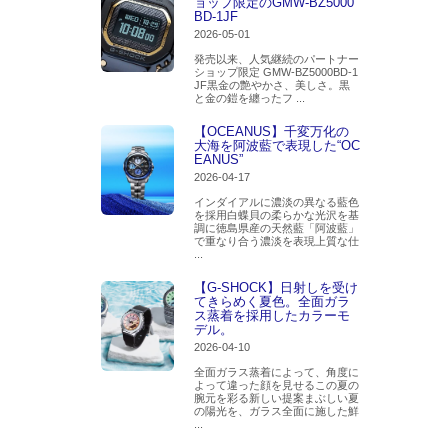
ョップ限定のGMW-BZ5000
BD-1JF
2026-05-01
発売以来、人気継続のパートナー
ショップ限定 GMW-BZ5000BD-1
JF黒金の艶やかさ、美しさ。黒
と金の鎧を纏ったフ ...
【OCEANUS】千変万化の
大海を阿波藍で表現した“OC
EANUS”
2026-04-17
インダイアルに濃淡の異なる藍色
を採用白蝶貝の柔らかな光沢を基
調に徳島県産の天然藍「阿波藍」
で重なり合う濃淡を表現上質な仕
...
【G-SHOCK】日射しを受け
てきらめく夏色。全面ガラ
ス蒸着を採用したカラーモ
デル。
2026-04-10
全面ガラス蒸着によって、角度に
よって違った顔を見せるこの夏の
腕元を彩る新しい提案まぶしい夏
の陽光を、ガラス全面に施した鮮
...