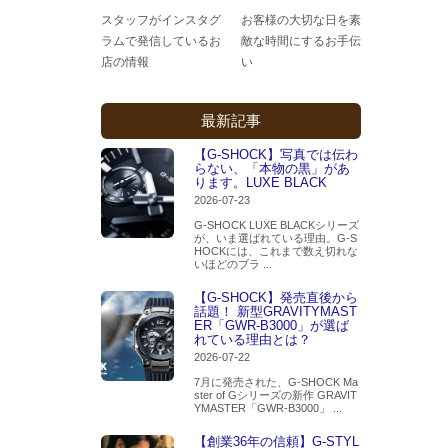
スタッフがインスタグ
お客様の大切な日を素
ラムで発信しているお
敵な時間にするお手伝
店の情報
い
最新記事
【G-SHOCK】写真では伝わ
らない、「本物の黒」があ
ります。LUXE BLACK
2026-07-23
G-SHOCK LUXE BLACKシリーズ
が、いま選ばれている理由。G-S
HOCKには、これまで数え切れな
いほどのブラ ...
【G-SHOCK】発売直後から
話題！ 新型GRAVITYMAST
ER「GWR-B3000」が選ば
れている理由とは？
2026-07-22
7月に発売された、G-SHOCK Ma
ster of Gシリーズの新作 GRAVIT
YMASTER「GWR-B3000」 ...
【創業36年の信頼】G-STYL