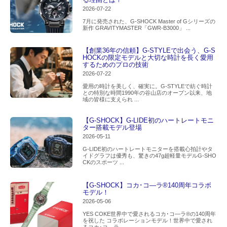
2026-07-22
7月に発売された、G-SHOCK Master of Gシリーズの
新作 GRAVITYMASTER「GWR-B3000」 ...
【創業36年の信頼】G-STYLEで出会う、G-S
HOCKの限定モデルと大切な時計を長く愛用
するためのプロの技術
2026-07-22
愛用の時計を美しく、確実に。G-STYLEで紡ぐ時計
との特別な時間1990年の谷山店のオープン以来、地
域の皆様に支えられ ...
【G-SHOCK】G-LIDE初のハートレートモニ
ター搭載モデル登場
2026-05-11
G-LIDE初のハートレートモニターを搭載心拍計やタ
イドグラフは優秀も、驚きの47g超軽量モデルG-SHO
CKのスポーツ ...
【G-SHOCK】コカ･コ―ラ®140周年コラボ
モデル！
2026-05-06
YES COKE世界中で愛されるコカ･コ―ラ®の140周年
を祝した コラボレーションモデル！世界中で愛され