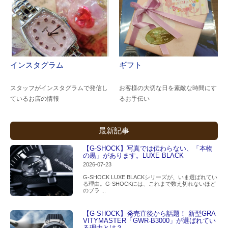
インスタグラム
ギフト
スタッフがインスタグラムで発信し
お客様の大切な日を素敵な時間にす
ているお店の情報
るお手伝い
最新記事
【G-SHOCK】写真では伝わらない、「本物
の黒」があります。LUXE BLACK
2026-07-23
G-SHOCK LUXE BLACKシリーズが、いま選ばれてい
る理由。G-SHOCKには、これまで数え切れないほど
のブラ ...
【G-SHOCK】発売直後から話題！ 新型GRA
VITYMASTER「GWR-B3000」が選ばれてい
る理由とは？