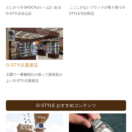
とにかくG-SHOCKがいっぱいある
ここしかないブランドが取り揃うG-
G-STYLE谷山店
STYLE与次郎店
G-STYLE鹿屋店
大隅で一番腕時計が揃って面倒見の
よい
G-STYLE鹿屋店
G-STYLE おすすめコンテンツ