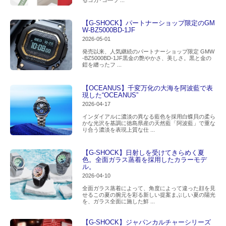
るコカ･コ―ラ ...
【G-SHOCK】パートナーショップ限定のGM
W-BZ5000BD-1JF
2026-05-01
発売以来、人気継続のパートナーショップ限定 GMW
-BZ5000BD-1JF黒金の艶やかさ、美しさ。黒と金の
鎧を纏ったフ ...
【OCEANUS】千変万化の大海を阿波藍で表
現した“OCEANUS”
2026-04-17
インダイアルに濃淡の異なる藍色を採用白蝶貝の柔ら
かな光沢を基調に徳島県産の天然藍「阿波藍」で重な
り合う濃淡を表現上質な仕 ...
【G-SHOCK】日射しを受けてきらめく夏
色。全面ガラス蒸着を採用したカラーモデ
ル。
2026-04-10
全面ガラス蒸着によって、角度によって違った顔を見
せるこの夏の腕元を彩る新しい提案まぶしい夏の陽光
を、ガラス全面に施した鮮 ...
【G-SHOCK】ジャパンカルチャーシリーズ