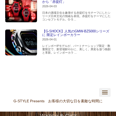
から「赤提灯」
2026-04-03
日本の酒場文化を象徴する赤提灯をモチーフにしたシ
リーズ日本文化の情緒を表現。赤提灯をテーマにした
コンセプトモデル。G-S ...
【G-SHOCK】人気のGMW-BZ5000シリーズ
に 限定レインボーカラー
2026-04-01
レインボーIPモデルが、パートナーショップ限定・数
量限定で、新登場鮮やかに、美しく。異彩を放つ独創
と革新。レインボーカラ ...
N
a
v
G-STYLE Presents お客様の大切な日を素敵な時間に
i
g
a