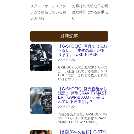
スタッフがインスタグ
お客様の大切な日を素
ラムで発信しているお
敵な時間にするお手伝
店の情報
い
最新記事
【G-SHOCK】写真では伝わ
らない、「本物の黒」があ
ります。LUXE BLACK
2026-07-23
G-SHOCK LUXE BLACKシリーズ
が、いま選ばれている理由。G-S
HOCKには、これまで数え切れな
いほどのブラ ...
【G-SHOCK】発売直後から
話題！ 新型GRAVITYMAST
ER「GWR-B3000」が選ば
れている理由とは？
2026-07-22
7月に発売された、G-SHOCK Ma
ster of Gシリーズの新作 GRAVIT
YMASTER「GWR-B3000」 ...
【創業36年の信頼】G-STYL