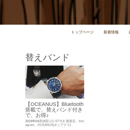
トップページ
新着情報
替えバンド
【OCEANUS】Bluetooth
搭載で、替えバンド付き
で、お得♪
2019年04月16日
|
G-STYLE 鹿屋店
、
Inst
agram
、
OCEANUS[オシアナス]