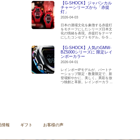
【G-SHOCK】ジャパンカル
チャーシリーズから「赤提
灯」
2026-04-03
日本の酒場文化を象徴する赤提灯
をモチーフにしたシリーズ日本文
化の情緒を表現。赤提灯をテーマ
にしたコンセプトモデル。G-S ...
【G-SHOCK】人気のGMW-
BZ5000シリーズに 限定レイ
ンボーカラー
2026-04-01
レインボーIPモデルが、パートナ
ーショップ限定・数量限定で、新
登場鮮やかに、美しく。異彩を放
つ独創と革新。レインボーカラ ...
品情報
ギフト
お客様の声