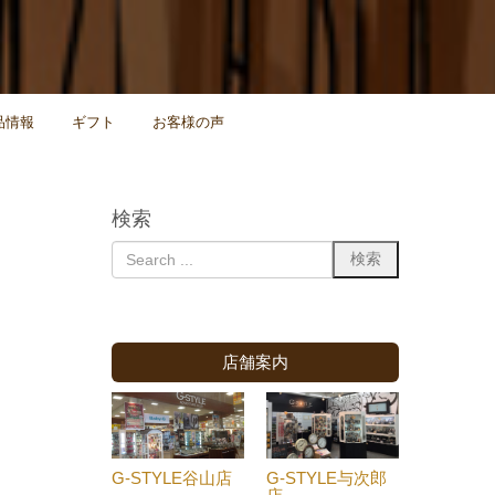
品情報
ギフト
お客様の声
検索
店舗案内
G-STYLE谷山店
G-STYLE与次郎