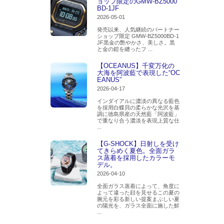
ョップ限定のGMW-BZ5000
BD-1JF
2026-05-01
発売以来、人気継続のパートナー
ショップ限定 GMW-BZ5000BD-1
JF黒金の艶やかさ、美しさ。黒
と金の鎧を纏ったフ ...
【OCEANUS】千変万化の
大海を阿波藍で表現した“OC
EANUS”
2026-04-17
インダイアルに濃淡の異なる藍色
を採用白蝶貝の柔らかな光沢を基
調に徳島県産の天然藍「阿波藍」
で重なり合う濃淡を表現上質な仕
...
【G-SHOCK】日射しを受け
てきらめく夏色。全面ガラ
ス蒸着を採用したカラーモ
デル。
2026-04-10
全面ガラス蒸着によって、角度に
よって違った顔を見せるこの夏の
腕元を彩る新しい提案まぶしい夏
の陽光を、ガラス全面に施した鮮
...