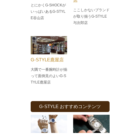
店
とにかくG-SHOCKが
ここしかないブランド
いっぱいあるG-STYL
が取り揃うG-STYLE
E谷山店
与次郎店
G-STYLE鹿屋店
大隅で一番腕時計が揃
って面倒見のよい
G-S
TYLE鹿屋店
G-STYLE おすすめコンテンツ