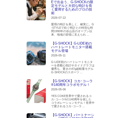
Eで出会う、G-SHOCKの限
定モデルと大切な時計を長
く愛用するためのプロの技
術
2026-07-22
愛用の時計を美しく、確実に。G
-STYLEで紡ぐ時計との特別な時
間1990年の谷山店のオープン以
来、地域の皆様に支えられ ...
【G-SHOCK】G-LIDE初の
ハートレートモニター搭載
モデル登場
2026-05-11
G-LIDE初のハートレートモニタ
ーを搭載心拍計やタイドグラフは
優秀も、驚きの47g超軽量モデル
G-SHOCKのスポーツ ...
【G-SHOCK】コカ･コ―ラ
®140周年コラボモデル！
2026-05-06
YES COKE世界中で愛されるコ
カ･コ―ラ®の140周年を祝した
コラボレーションモデル！世界中
で愛されるコカ･コ―ラ ...
【G-SHOCK】パートナーシ