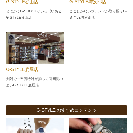
G-STYLE谷山店
G-STYLE与次郎店
とにかくG-SHOCKがいっぱいある
ここしかないブランドが取り揃うG-
G-STYLE谷山店
STYLE与次郎店
G-STYLE鹿屋店
大隅で一番腕時計が揃って面倒見の
よい
G-STYLE鹿屋店
G-STYLE おすすめコンテンツ