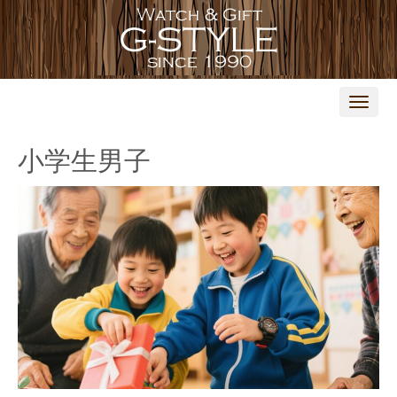
N
a
v
i
小学生男子
g
a
t
i
o
n