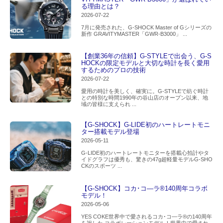
る理由とは？
2026-07-22
7月に発売された、G-SHOCK Master of Gシリーズの
新作 GRAVITYMASTER「GWR-B3000」 ...
【創業36年の信頼】G-STYLEで出会う、G-S
HOCKの限定モデルと大切な時計を長く愛用
するためのプロの技術
2026-07-22
愛用の時計を美しく、確実に。G-STYLEで紡ぐ時計
との特別な時間1990年の谷山店のオープン以来、地
域の皆様に支えられ ...
【G-SHOCK】G-LIDE初のハートレートモニ
ター搭載モデル登場
2026-05-11
G-LIDE初のハートレートモニターを搭載心拍計やタ
イドグラフは優秀も、驚きの47g超軽量モデルG-SHO
CKのスポーツ ...
【G-SHOCK】コカ･コ―ラ®140周年コラボ
モデル！
2026-05-06
YES COKE世界中で愛されるコカ･コ―ラ®の140周年