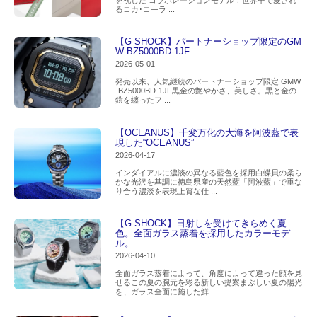
を祝した コラボレーションモデル！世界中で愛され
るコカ･コ―ラ ...
【G-SHOCK】パートナーショップ限定のGM
W-BZ5000BD-1JF
2026-05-01
発売以来、人気継続のパートナーショップ限定 GMW
-BZ5000BD-1JF黒金の艶やかさ、美しさ。黒と金の
鎧を纏ったフ ...
【OCEANUS】千変万化の大海を阿波藍で表
現した“OCEANUS”
2026-04-17
インダイアルに濃淡の異なる藍色を採用白蝶貝の柔ら
かな光沢を基調に徳島県産の天然藍「阿波藍」で重な
り合う濃淡を表現上質な仕 ...
【G-SHOCK】日射しを受けてきらめく夏
色。全面ガラス蒸着を採用したカラーモデ
ル。
2026-04-10
全面ガラス蒸着によって、角度によって違った顔を見
せるこの夏の腕元を彩る新しい提案まぶしい夏の陽光
を、ガラス全面に施した鮮 ...