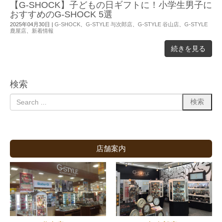
【G-SHOCK】子どもの日ギフトに！小学生男子に
おすすめのG-SHOCK 5選
2025年04月30日
|
G-SHOCK
、
G-STYLE 与次郎店
、
G-STYLE 谷山店
、
G-STYLE
鹿屋店
、
新着情報
続きを見る
検索
店舗案内