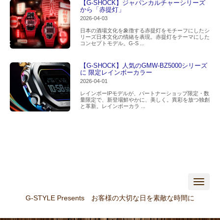
【G-SHOCK】ジャパンカルチャーシリーズ
から「赤提灯」
2026-04-03
日本の酒場文化を象徴する赤提灯をモチーフにしたシ
リーズ日本文化の情緒を表現。赤提灯をテーマにした
コンセプトモデル。G-S ...
【G-SHOCK】人気のGMW-BZ5000シリーズ
に 限定レインボーカラー
2026-04-01
レインボーIPモデルが、パートナーショップ限定・数
量限定で、新登場鮮やかに、美しく。異彩を放つ独創
と革新。レインボーカラ ...
N
a
v
G-STYLE Presents お客様の大切な日を素敵な時間に
i
g