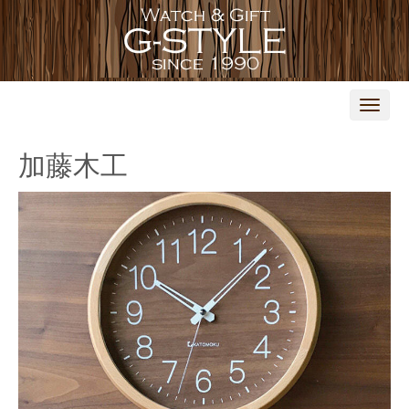
N
a
v
i
加藤木工
g
a
t
i
o
n