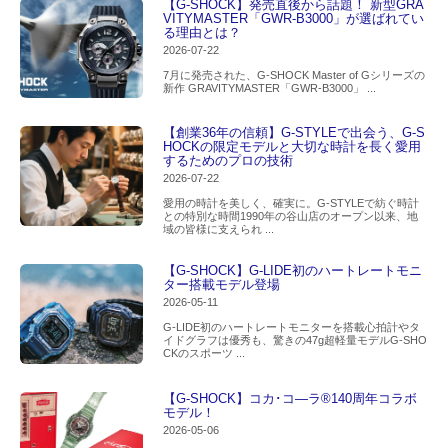
【G-SHOCK】発売直後から話題！ 新型GRA
VITYMASTER「GWR-B3000」が選ばれてい
る理由とは？
2026-07-22
7月に発売された、G-SHOCK Master of Gシリーズの
新作 GRAVITYMASTER「GWR-B3000」 ...
【創業36年の信頼】G-STYLEで出会う、G-S
HOCKの限定モデルと大切な時計を長く愛用
するためのプロの技術
2026-07-22
愛用の時計を美しく、確実に。G-STYLEで紡ぐ時計
との特別な時間1990年の谷山店のオープン以来、地
域の皆様に支えられ ...
【G-SHOCK】G-LIDE初のハートレートモニ
ター搭載モデル登場
2026-05-11
G-LIDE初のハートレートモニターを搭載心拍計やタ
イドグラフは優秀も、驚きの47g超軽量モデルG-SHO
CKのスポーツ ...
【G-SHOCK】コカ･コ―ラ®140周年コラボ
モデル！
2026-05-06