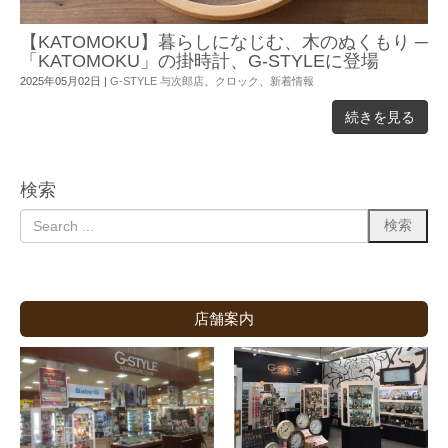
【KATOMOKU】暮らしになじむ、木のぬくもり ─
「KATOMOKU」の掛時計、G-STYLEに登場
2025年05月02日
|
G-STYLE 与次郎店
、
クロック
、
新着情報
続きを見る
検索
店舗案内