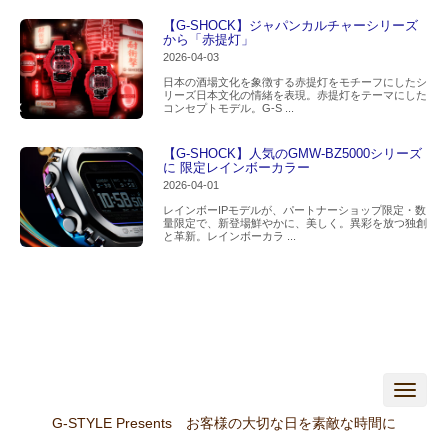
【G-SHOCK】ジャパンカルチャーシリーズ
から「赤提灯」
2026-04-03
日本の酒場文化を象徴する赤提灯をモチーフにしたシ
リーズ日本文化の情緒を表現。赤提灯をテーマにした
コンセプトモデル。G-S ...
【G-SHOCK】人気のGMW-BZ5000シリーズ
に 限定レインボーカラー
2026-04-01
レインボーIPモデルが、パートナーショップ限定・数
量限定で、新登場鮮やかに、美しく。異彩を放つ独創
と革新。レインボーカラ ...
N
a
v
G-STYLE Presents お客様の大切な日を素敵な時間に
i