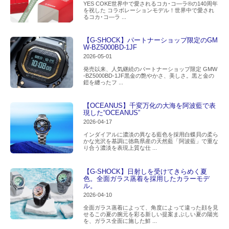
YES COKE世界中で愛されるコカ･コ―ラ®の140周年
を祝した コラボレーションモデル！世界中で愛され
るコカ･コ―ラ ...
【G-SHOCK】パートナーショップ限定のGM
W-BZ5000BD-1JF
2026-05-01
発売以来、人気継続のパートナーショップ限定 GMW
-BZ5000BD-1JF黒金の艶やかさ、美しさ。黒と金の
鎧を纏ったフ ...
【OCEANUS】千変万化の大海を阿波藍で表
現した“OCEANUS”
2026-04-17
インダイアルに濃淡の異なる藍色を採用白蝶貝の柔ら
かな光沢を基調に徳島県産の天然藍「阿波藍」で重な
り合う濃淡を表現上質な仕 ...
【G-SHOCK】日射しを受けてきらめく夏
色。全面ガラス蒸着を採用したカラーモデ
ル。
2026-04-10
全面ガラス蒸着によって、角度によって違った顔を見
せるこの夏の腕元を彩る新しい提案まぶしい夏の陽光
を、ガラス全面に施した鮮 ...