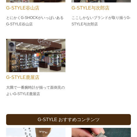
G-STYLE谷山店
G-STYLE与次郎店
とにかくG-SHOCKがいっぱいある
ここしかないブランドが取り揃うG-
G-STYLE谷山店
STYLE与次郎店
G-STYLE鹿屋店
大隅で一番腕時計が揃って面倒見の
よい
G-STYLE鹿屋店
G-STYLE おすすめコンテンツ