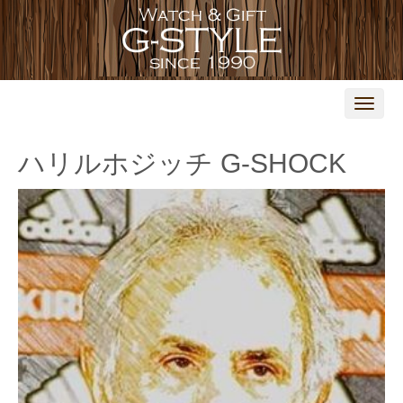
N
a
v
i
ハリルホジッチ G-SHOCK
g
a
t
i
o
n