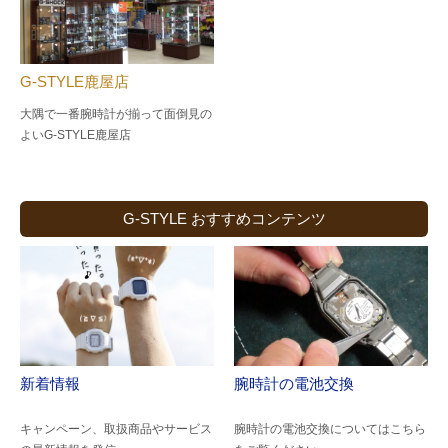
G-STYLE鹿屋店
大隅で一番腕時計が揃って面倒見の
よい
G-STYLE鹿屋店
G-STYLE おすすめコンテンツ
新着情報
腕時計の電池交換
キャンペーン、取扱商品やサービス
腕時計の電池交換についてはこちら