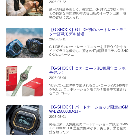
2026-07-22
愛用の時計を美しく、確実に。G-STYLEで紡ぐ時計
との特別な時間1990年の谷山店のオープン以来、地
域の皆様に支えられ ...
【G-SHOCK】G-LIDE初のハートレートモニ
ター搭載モデル登場
2026-05-11
G-LIDE初のハートレートモニターを搭載心拍計やタ
イドグラフは優秀も、驚きの47g超軽量モデルG-SHO
CKのスポーツ ...
【G-SHOCK】コカ･コ―ラ®140周年コラボ
モデル！
2026-05-06
YES COKE世界中で愛されるコカ･コ―ラ®の140周年
を祝した コラボレーションモデル！世界中で愛され
るコカ･コ―ラ ...
【G-SHOCK】パートナーショップ限定のGM
W-BZ5000BD-1JF
2026-05-01
発売以来、人気継続のパートナーショップ限定 GMW
-BZ5000BD-1JF黒金の艶やかさ、美しさ。黒と金の
鎧を纏ったフ ...