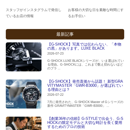
スタッフがインスタグラムで発信し
お客様の大切な日を素敵な時間にす
ているお店の情報
るお手伝い
最新記事
【G-SHOCK】写真では伝わらない、「本物
の黒」があります。LUXE BLACK
2026-07-23
G-SHOCK LUXE BLACKシリーズが、いま選ばれてい
る理由。G-SHOCKには、これまで数え切れないほど
のブラ ...
【G-SHOCK】発売直後から話題！ 新型GRA
VITYMASTER「GWR-B3000」が選ばれてい
る理由とは？
2026-07-22
7月に発売された、G-SHOCK Master of Gシリーズの
新作 GRAVITYMASTER「GWR-B3000」 ...
【創業36年の信頼】G-STYLEで出会う、G-S
HOCKの限定モデルと大切な時計を長く愛用
するためのプロの技術