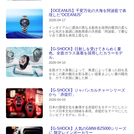
【OCEANUS】千変万化の大海を阿波藍で表
現した“OCEANUS”
2026-04-17
インダイアルに濃淡の異なる藍色を採用白蝶貝の柔ら
かな光沢を基調に徳島県産の天然藍「阿波藍」で重な
り合う濃淡を表現上質な仕 ...
【G-SHOCK】日射しを受けてきらめく夏
色。全面ガラス蒸着を採用したカラーモデ
ル。
2026-04-10
全面ガラス蒸着によって、角度によって違った顔を見
せるこの夏の腕元を彩る新しい提案まぶしい夏の陽光
を、ガラス全面に施した鮮 ...
【G-SHOCK】ジャパンカルチャーシリーズ
から「赤提灯」
2026-04-03
日本の酒場文化を象徴する赤提灯をモチーフにしたシ
リーズ日本文化の情緒を表現。赤提灯をテーマにした
コンセプトモデル。G-S ...
【G-SHOCK】人気のGMW-BZ5000シリーズ
に 限定レインボーカラー