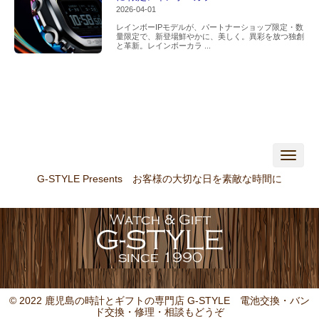
2026-04-01
レインボーIPモデルが、パートナーショップ限定・数
量限定で、新登場鮮やかに、美しく。異彩を放つ独創
と革新。レインボーカラ ...
N
a
v
G-STYLE Presents お客様の大切な日を素敵な時間に
i
g
a
t
i
o
n
© 2022 鹿児島の時計とギフトの専門店 G-STYLE
電池交換・バン
ド交換・修理・相談もどうぞ