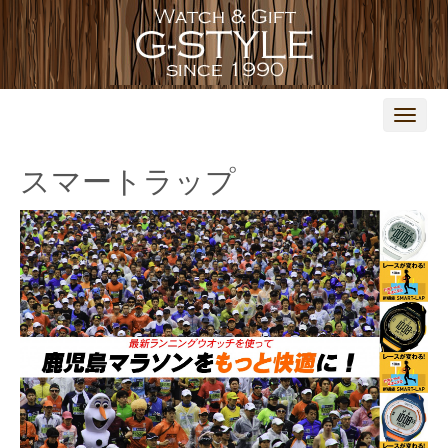
N
a
v
i
スマートラップ
g
a
t
i
o
n