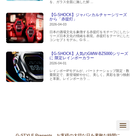
を、ガラス全面に施した鮮 ...
【G-SHOCK】ジャパンカルチャーシリーズ
から「赤提灯」
2026-04-03
日本の酒場文化を象徴する赤提灯をモチーフにしたシ
リーズ日本文化の情緒を表現。赤提灯をテーマにした
コンセプトモデル。G-S ...
【G-SHOCK】人気のGMW-BZ5000シリーズ
に 限定レインボーカラー
2026-04-01
レインボーIPモデルが、パートナーショップ限定・数
量限定で、新登場鮮やかに、美しく。異彩を放つ独創
と革新。レインボーカラ ...
N
a
v
G-STYLE Presents お客様の大切な日を素敵な時間に