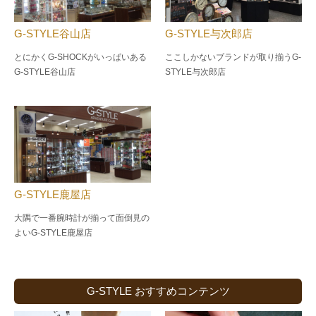
G-STYLE谷山店
G-STYLE与次郎店
とにかくG-SHOCKがいっぱいある
ここしかないブランドが取り揃うG-
G-STYLE谷山店
STYLE与次郎店
G-STYLE鹿屋店
大隅で一番腕時計が揃って面倒見の
よい
G-STYLE鹿屋店
G-STYLE おすすめコンテンツ