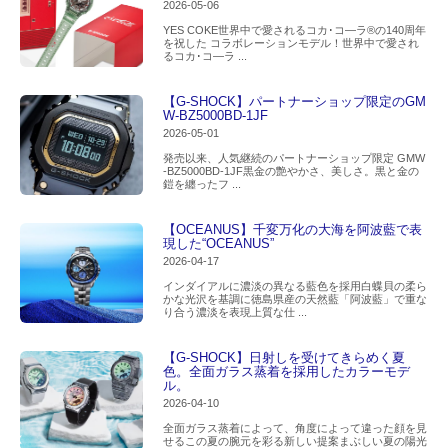
2026-05-06
YES COKE世界中で愛されるコカ･コ―ラ®の140周年
を祝した コラボレーションモデル！世界中で愛され
るコカ･コ―ラ ...
【G-SHOCK】パートナーショップ限定のGM
W-BZ5000BD-1JF
2026-05-01
発売以来、人気継続のパートナーショップ限定 GMW
-BZ5000BD-1JF黒金の艶やかさ、美しさ。黒と金の
鎧を纏ったフ ...
【OCEANUS】千変万化の大海を阿波藍で表
現した“OCEANUS”
2026-04-17
インダイアルに濃淡の異なる藍色を採用白蝶貝の柔ら
かな光沢を基調に徳島県産の天然藍「阿波藍」で重な
り合う濃淡を表現上質な仕 ...
【G-SHOCK】日射しを受けてきらめく夏
色。全面ガラス蒸着を採用したカラーモデ
ル。
2026-04-10
全面ガラス蒸着によって、角度によって違った顔を見
せるこの夏の腕元を彩る新しい提案まぶしい夏の陽光