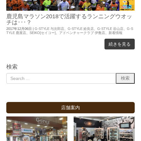
鹿児島マラソン2018で活躍するランニングウオッ
チは･･･？
2017年12月06日
|
G-STYLE 与次郎店
、
G-STYLE 姶良店
、
G-STYLE 谷山店
、
G-S
TYLE 鹿屋店
、
SEIKO[セイコー]
、
アドベンチャークラブ 伊敷店
、
新着情報
続きを見る
検索
店舗案内