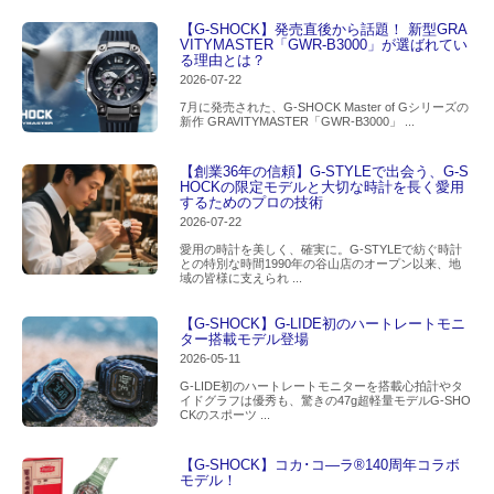
【G-SHOCK】発売直後から話題！ 新型GRA
VITYMASTER「GWR-B3000」が選ばれてい
る理由とは？
2026-07-22
7月に発売された、G-SHOCK Master of Gシリーズの
新作 GRAVITYMASTER「GWR-B3000」 ...
【創業36年の信頼】G-STYLEで出会う、G-S
HOCKの限定モデルと大切な時計を長く愛用
するためのプロの技術
2026-07-22
愛用の時計を美しく、確実に。G-STYLEで紡ぐ時計
との特別な時間1990年の谷山店のオープン以来、地
域の皆様に支えられ ...
【G-SHOCK】G-LIDE初のハートレートモニ
ター搭載モデル登場
2026-05-11
G-LIDE初のハートレートモニターを搭載心拍計やタ
イドグラフは優秀も、驚きの47g超軽量モデルG-SHO
CKのスポーツ ...
【G-SHOCK】コカ･コ―ラ®140周年コラボ
モデル！