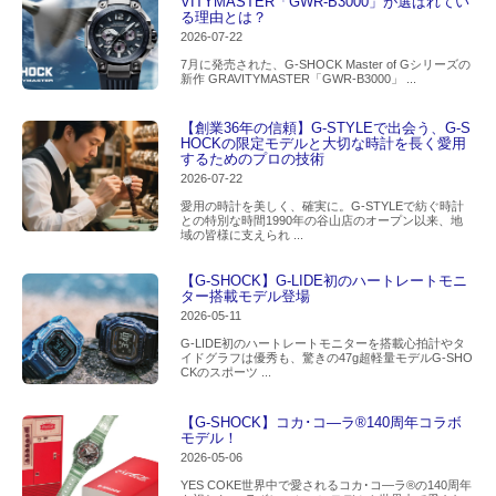
VITYMASTER「GWR-B3000」が選ばれてい
る理由とは？
2026-07-22
7月に発売された、G-SHOCK Master of Gシリーズの
新作 GRAVITYMASTER「GWR-B3000」 ...
【創業36年の信頼】G-STYLEで出会う、G-S
HOCKの限定モデルと大切な時計を長く愛用
するためのプロの技術
2026-07-22
愛用の時計を美しく、確実に。G-STYLEで紡ぐ時計
との特別な時間1990年の谷山店のオープン以来、地
域の皆様に支えられ ...
【G-SHOCK】G-LIDE初のハートレートモニ
ター搭載モデル登場
2026-05-11
G-LIDE初のハートレートモニターを搭載心拍計やタ
イドグラフは優秀も、驚きの47g超軽量モデルG-SHO
CKのスポーツ ...
【G-SHOCK】コカ･コ―ラ®140周年コラボ
モデル！
2026-05-06
YES COKE世界中で愛されるコカ･コ―ラ®の140周年