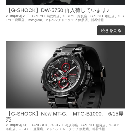
【G-SHOCK】DW-5750 再入荷しています♪
2018年05月23日
|
G-STYLE 与次郎店
、
G-STYLE 姶良店
、
G-STYLE 谷山店
、
G-S
TYLE 鹿屋店
、
Instagram
、
アドベンチャークラブ 伊敷店
、
新着情報
続きを見る
【G-SHOCK】New MT-G. MTG-B1000. 6/15発
売
2018年05月14日
|
G-SHOCK
、
G-STYLE 与次郎店
、
G-STYLE 姶良店
、
G-STYLE
谷山店
、
G-STYLE 鹿屋店
、
アドベンチャークラブ 伊敷店
、
新着情報