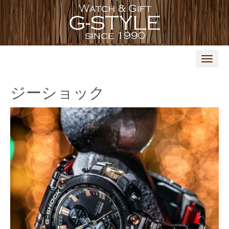
N
a
v
i
ジーショック
g
a
t
i
o
n