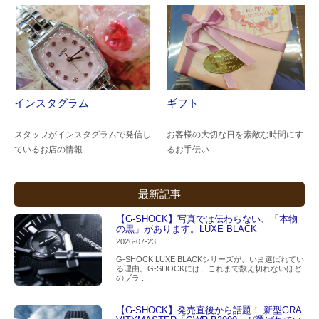
インスタグラム
ギフト
スタッフがインスタグラムで発信し
お客様の大切な日を素敵な時間にす
ているお店の情報
るお手伝い
最新記事
【G-SHOCK】写真では伝わらない、「本物
の黒」があります。LUXE BLACK
2026-07-23
G-SHOCK LUXE BLACKシリーズが、いま選ばれてい
る理由。G-SHOCKには、これまで数え切れないほど
のブラ ...
【G-SHOCK】発売直後から話題！ 新型GRA