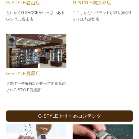
G-STYLE谷山店
G-STYLE与次郎店
とにかくG-SHOCKがいっぱいある
ここしかないブランドが取り揃うG-
G-STYLE谷山店
STYLE与次郎店
G-STYLE鹿屋店
大隅で一番腕時計が揃って面倒見の
よい
G-STYLE鹿屋店
G-STYLE おすすめコンテンツ