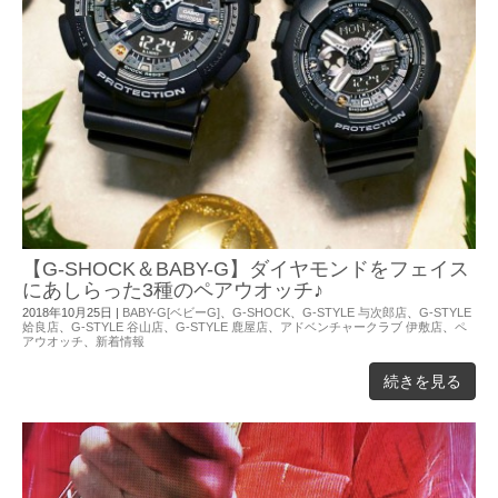
【G-SHOCK＆BABY-G】ダイヤモンドをフェイス
にあしらった3種のペアウオッチ♪
2018年10月25日
|
BABY-G[ベビーG]
、
G-SHOCK
、
G-STYLE 与次郎店
、
G-STYLE
姶良店
、
G-STYLE 谷山店
、
G-STYLE 鹿屋店
、
アドベンチャークラブ 伊敷店
、
ペ
アウオッチ
、
新着情報
続きを見る