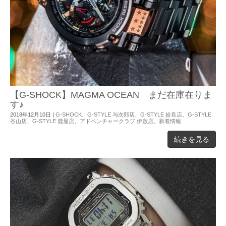
【G-SHOCK】MAGMA OCEAN まだ在庫在りま
す♪
2018年12月10日
|
G-SHOCK
、
G-STYLE 与次郎店
、
G-STYLE 姶良店
、
G-STYLE
谷山店
、
G-STYLE 鹿屋店
、
アドベンチャークラブ 伊敷店
、
新着情報
続きを見る