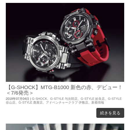
【G-SHOCK】MTG-B1000 新色の赤、デビュー！
＜7/6発売＞
2018年07月04日
|
G-SHOCK
、
G-STYLE 与次郎店
、
G-STYLE 姶良店
、
G-STYLE
谷山店
、
G-STYLE 鹿屋店
、
アドベンチャークラブ 伊敷店
、
新着情報
続きを見る