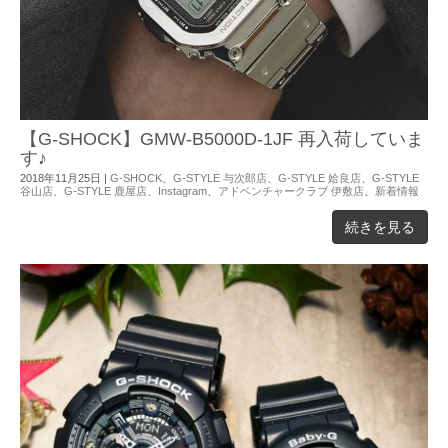
【G-SHOCK】GMW-B5000D-1JF 再入荷していま
す♪
2018年11月25日
|
G-SHOCK
、
G-STYLE 与次郎店
、
G-STYLE 姶良店
、
G-STYLE
谷山店
、
G-STYLE 鹿屋店
、
Instagram
、
アドベンチャークラブ 伊敷店
、
新着情報
続きを見る