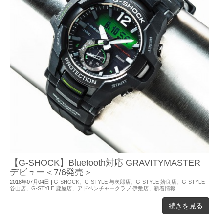
【G-SHOCK】Bluetooth対応 GRAVITYMASTER
デビュー＜7/6発売＞
2018年07月04日
|
G-SHOCK
、
G-STYLE 与次郎店
、
G-STYLE 姶良店
、
G-STYLE
谷山店
、
G-STYLE 鹿屋店
、
アドベンチャークラブ 伊敷店
、
新着情報
続きを見る