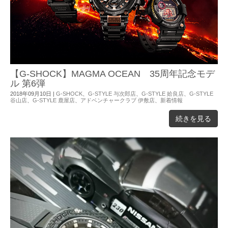
【G-SHOCK】MAGMA OCEAN 35周年記念モデ
ル 第6弾
2018年09月10日
|
G-SHOCK
、
G-STYLE 与次郎店
、
G-STYLE 姶良店
、
G-STYLE
谷山店
、
G-STYLE 鹿屋店
、
アドベンチャークラブ 伊敷店
、
新着情報
続きを見る