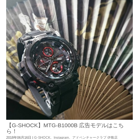
【G-SHOCK】MTG-B1000B 広告モデルはこち
ら！
2018年06月16日
|
G-SHOCK
、
Instagram
、
アドベンチャークラブ 伊敷店