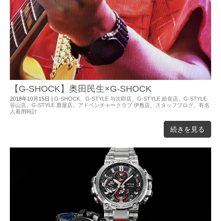
【G-SHOCK】奥田民生×G-SHOCK
2018年10月15日
|
G-SHOCK
、
G-STYLE 与次郎店
、
G-STYLE 姶良店
、
G-STYLE
谷山店
、
G-STYLE 鹿屋店
、
アドベンチャークラブ 伊敷店
、
スタッフブログ
、
有名
人着用時計
続きを見る