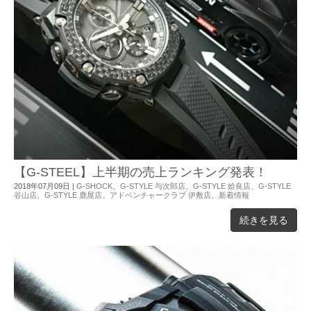
【G-STEEL】上半期の売上ランキング発表！
2018年07月09日
|
G-SHOCK
、
G-STYLE 与次郎店
、
G-STYLE 姶良店
、
G-STYLE
谷山店
、
G-STYLE 鹿屋店
、
アドベンチャークラブ 伊敷店
、
新着情報
続きを見る