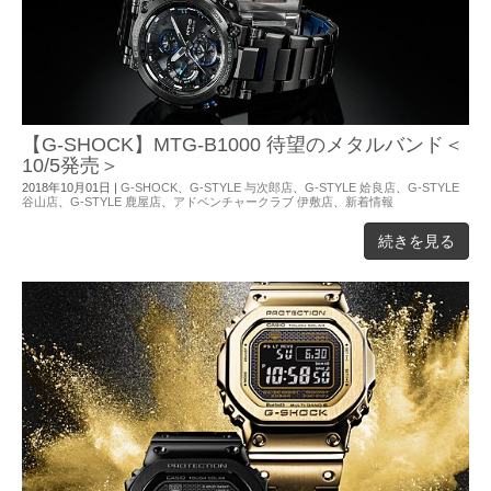
【G-SHOCK】MTG-B1000 待望のメタルバンド＜
10/5発売＞
2018年10月01日
|
G-SHOCK
、
G-STYLE 与次郎店
、
G-STYLE 姶良店
、
G-STYLE
谷山店
、
G-STYLE 鹿屋店
、
アドベンチャークラブ 伊敷店
、
新着情報
続きを見る