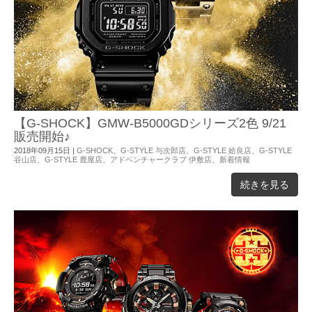
【G-SHOCK】GMW-B5000GDシリーズ2色 9/21
販売開始♪
2018年09月15日
|
G-SHOCK
、
G-STYLE 与次郎店
、
G-STYLE 姶良店
、
G-STYLE
谷山店
、
G-STYLE 鹿屋店
、
アドベンチャークラブ 伊敷店
、
新着情報
続きを見る