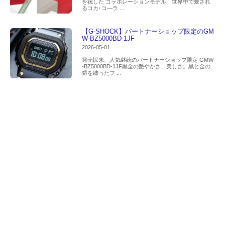
を祝した コラボレーションモデル！世界中で愛され
るコカ･コ―ラ ...
【G-SHOCK】パートナーショップ限定のGM
W-BZ5000BD-1JF
2026-05-01
発売以来、人気継続のパートナーショップ限定 GMW
-BZ5000BD-1JF黒金の艶やかさ、美しさ。黒と金の
鎧を纏ったフ ...
【OCEANUS】千変万化の大海を阿波藍で表
現した“OCEANUS”
2026-04-17
インダイアルに濃淡の異なる藍色を採用白蝶貝の柔ら
かな光沢を基調に徳島県産の天然藍「阿波藍」で重な
り合う濃淡を表現上質な仕 ...
【G-SHOCK】日射しを受けてきらめく夏
色。全面ガラス蒸着を採用したカラーモデ
ル。
2026-04-10
全面ガラス蒸着によって、角度によって違った顔を見
せるこの夏の腕元を彩る新しい提案まぶしい夏の陽光
を、ガラス全面に施した鮮 ...