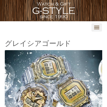
N
a
v
i
グレイシアゴールド
g
a
t
i
o
n