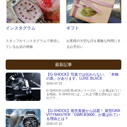
インスタグラム
ギフト
スタッフがインスタグラムで発信し
お客様の大切な日を素敵な時間にす
ているお店の情報
るお手伝い
最新記事
【G-SHOCK】写真では伝わらない、「本物
の黒」があります。LUXE BLACK
2026-07-23
G-SHOCK LUXE BLACKシリーズが、いま選ばれてい
る理由。G-SHOCKには、これまで数え切れないほど
のブラ ...
【G-SHOCK】発売直後から話題！ 新型GRA
VITYMASTER「GWR-B3000」が選ばれてい
る理由とは？
2026-07-22