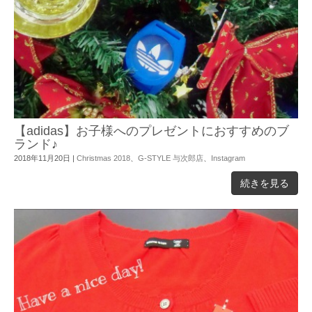
【adidas】お子様へのプレゼントにおすすめのブ
ランド♪
2018年11月20日
|
Christmas 2018
、
G-STYLE 与次郎店
、
Instagram
続きを見る