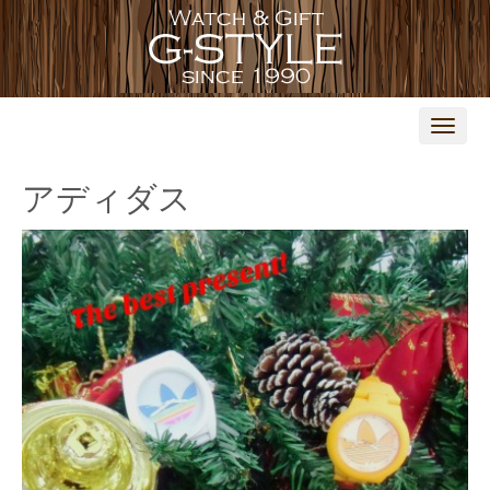
N
a
v
i
アディダス
g
a
t
i
o
n