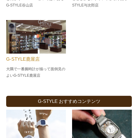
G-STYLE谷山店
STYLE与次郎店
G-STYLE鹿屋店
大隅で一番腕時計が揃って面倒見の
よい
G-STYLE鹿屋店
G-STYLE おすすめコンテンツ