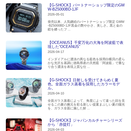
【G-SHOCK】パートナーショップ限定のGM
W-BZ5000BD-1JF
2026-05-01
発売以来、人気継続のパートナーショップ限定 GMW
-BZ5000BD-1JF黒金の艶やかさ、美しさ。黒と金の
鎧を纏ったフ ...
【OCEANUS】千変万化の大海を阿波藍で表
現した“OCEANUS”
2026-04-17
インダイアルに濃淡の異なる藍色を採用白蝶貝の柔ら
かな光沢を基調に徳島県産の天然藍「阿波藍」で重な
り合う濃淡を表現上質な仕 ...
【G-SHOCK】日射しを受けてきらめく夏
色。全面ガラス蒸着を採用したカラーモデ
ル。
2026-04-10
全面ガラス蒸着によって、角度によって違った顔を見
せるこの夏の腕元を彩る新しい提案まぶしい夏の陽光
を、ガラス全面に施した鮮 ...
【G-SHOCK】ジャパンカルチャーシリーズ
から「赤提灯」
2026-04-03