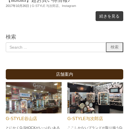
2017年10月26日
|
G-STYLE 与次郎店
、
Instagram
続きを見る
検索
店舗案内
G-STYLE谷山店
G-STYLE与次郎店
とにかくG-SHOCKがいっぱいある
ここしかないブランドが取り揃うG-