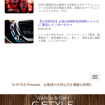
日本の酒場文化を象徴する赤提灯をモチーフにしたシ
リーズ日本文化の情緒を表現。赤提灯をテーマにした
コンセプトモデル。G-S ...
【G-SHOCK】人気のGMW-BZ5000シリーズ
に 限定レインボーカラー
2026-04-01
レインボーIPモデルが、パートナーショップ限定・数
量限定で、新登場鮮やかに、美しく。異彩を放つ独創
と革新。レインボーカラ ...
N
a
v
G-STYLE Presents お客様の大切な日を素敵な時間に
i
g
a
t
i