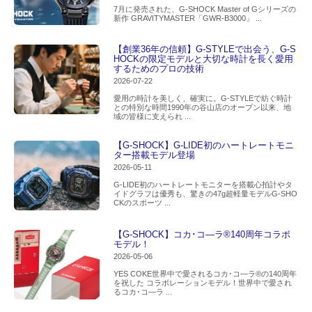
7月に発売された、G-SHOCK Master of Gシリーズの
新作 GRAVITYMASTER「GWR-B3000」 ...
【創業36年の信頼】G-STYLEで出会う、G-S
HOCKの限定モデルと大切な時計を長く愛用
するためのプロの技術
2026-07-22
愛用の時計を美しく、確実に。G-STYLEで紡ぐ時計
との特別な時間1990年の谷山店のオープン以来、地
域の皆様に支えられ ...
【G-SHOCK】G-LIDE初のハートレートモニ
ター搭載モデル登場
2026-05-11
G-LIDE初のハートレートモニターを搭載心拍計やタ
イドグラフは優秀も、驚きの47g超軽量モデルG-SHO
CKのスポーツ ...
【G-SHOCK】コカ･コ―ラ®140周年コラボ
モデル！
2026-05-06
YES COKE世界中で愛されるコカ･コ―ラ®の140周年
を祝した コラボレーションモデル！世界中で愛され
るコカ･コ―ラ ...