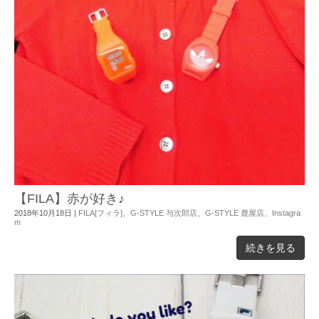
【FILA】赤が好き♪
2018年10月18日
|
FILA[フィラ]
、
G-STYLE 与次郎店
、
G-STYLE 鹿屋店
、
Instagra
m
続きを見る