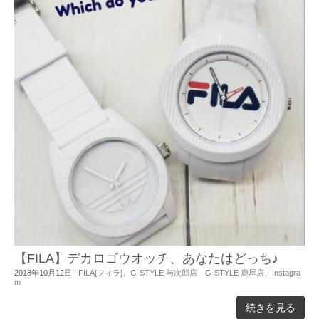
【FILA】デカロゴウオッチ、あなたはどっち♪
2018年10月12日
|
FILA[フィラ]
、
G-STYLE 与次郎店
、
G-STYLE 鹿屋店
、
Instagra
m
続きを見る