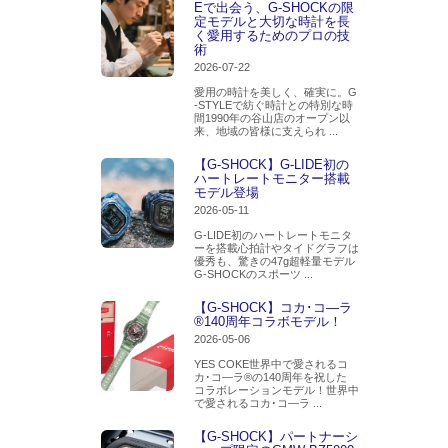
Eで出会う、G-SHOCKの限
定モデルと大切な時計を長
く愛用するためのプロの技
術
2026-07-22
愛用の時計を美しく、確実に。G
-STYLEで紡ぐ時計との特別な時
間1990年の谷山店のオープン以
来、地域の皆様に支えられ ...
【G-SHOCK】G-LIDE初の
ハートレートモニター搭載
モデル登場
2026-05-11
G-LIDE初のハートレートモニタ
ーを搭載心拍計やタイドグラフは
優秀も、驚きの47g超軽量モデル
G-SHOCKのスポーツ ...
【G-SHOCK】コカ･コ―ラ
®140周年コラボモデル！
2026-05-06
YES COKE世界中で愛されるコ
カ･コ―ラ®の140周年を祝した
コラボレーションモデル！世界中
で愛されるコカ･コ―ラ ...
【G-SHOCK】パートナーシ