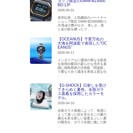
ョップ限定のGMW-BZ5000
BD-1JF
2026-05-01
発売以来、人気継続のパートナー
ショップ限定 GMW-BZ5000BD-1
JF黒金の艶やかさ、美しさ。黒
と金の鎧を纏ったフ ...
【OCEANUS】千変万化の
大海を阿波藍で表現した“OC
EANUS”
2026-04-17
インダイアルに濃淡の異なる藍色
を採用白蝶貝の柔らかな光沢を基
調に徳島県産の天然藍「阿波藍」
で重なり合う濃淡を表現上質な仕
...
【G-SHOCK】日射しを受け
てきらめく夏色。全面ガラ
ス蒸着を採用したカラーモ
デル。
2026-04-10
全面ガラス蒸着によって、角度に
よって違った顔を見せるこの夏の
腕元を彩る新しい提案まぶしい夏
の陽光を、ガラス全面に施した鮮
...