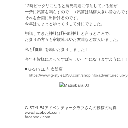
12時ピッタリになると鹿児島港に停泊している船が
一斉に汽笛を鳴らすので、（汽笛は結構大きい音なんです
それを合図に出掛けるのです。
今年はちょっとゆっくりして外にでました。
初詣してきた神社は｢松原神社｣と言うところで、
お参りの方々も家族連れやお友達など数人いました。
私も｢健康｣を願いお参りしました！
今年も皆様にとってすばらしい一年になりますように！
■ G-STYLE 与次郎店
https://www.g-style1990.com/shopinfo/adventureclub-yo
G-STYLE&アドベンチャークラブさんの投稿の写真
www.facebook.com
facebook.com