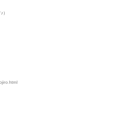
♪）
！
jiro.html