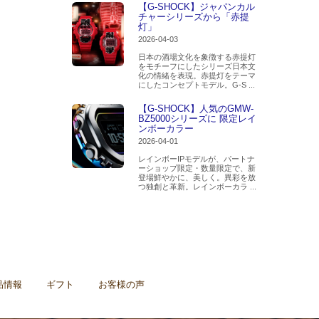
【G-SHOCK】ジャパンカル
チャーシリーズから「赤提
灯」
2026-04-03
日本の酒場文化を象徴する赤提灯
をモチーフにしたシリーズ日本文
化の情緒を表現。赤提灯をテーマ
にしたコンセプトモデル。G-S ...
【G-SHOCK】人気のGMW-
BZ5000シリーズに 限定レイ
ンボーカラー
2026-04-01
レインボーIPモデルが、パートナ
ーショップ限定・数量限定で、新
登場鮮やかに、美しく。異彩を放
つ独創と革新。レインボーカラ ...
品情報
ギフト
お客様の声