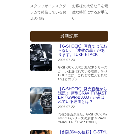
スタッフがインスタグ
お客様の大切な日を素
ラムで発信しているお
敵な時間にするお手伝
店の情報
い
最新記事
【G-SHOCK】写真では伝わ
らない、「本物の黒」があ
ります。LUXE BLACK
2026-07-23
G-SHOCK LUXE BLACKシリーズ
が、いま選ばれている理由。G-S
HOCKには、これまで数え切れな
いほどのブラ ...
【G-SHOCK】発売直後から
話題！ 新型GRAVITYMAST
ER「GWR-B3000」が選ば
れている理由とは？
2026-07-22
7月に発売された、G-SHOCK Ma
ster of Gシリーズの新作 GRAVIT
YMASTER「GWR-B3000」 ...
【創業36年の信頼】G-STYL