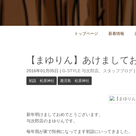
トップページ
新着情報
【まゆりん】あけまして
2016年01月05日
|
G-STYLE 与次郎店
、
スタッフブログ
初詣 松原神社
鹿児島 松原神社
新年明けましておめでとうございます。
与次郎店のまゆりんです。
毎年我が家で恒例になってます初詣にいってきました。