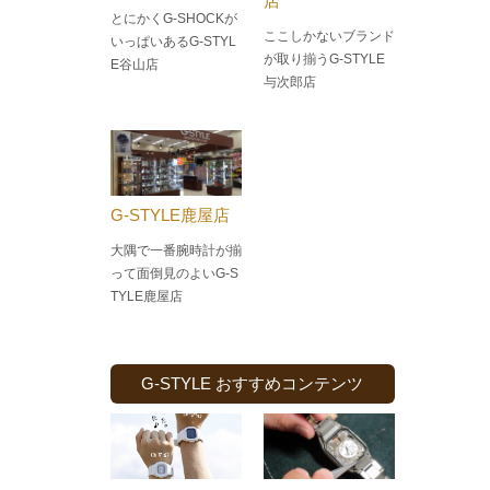
店
とにかくG-SHOCKが
ここしかないブランド
いっぱいあるG-STYL
が取り揃うG-STYLE
E谷山店
与次郎店
G-STYLE鹿屋店
大隅で一番腕時計が揃
って面倒見のよい
G-S
TYLE鹿屋店
G-STYLE おすすめコンテンツ