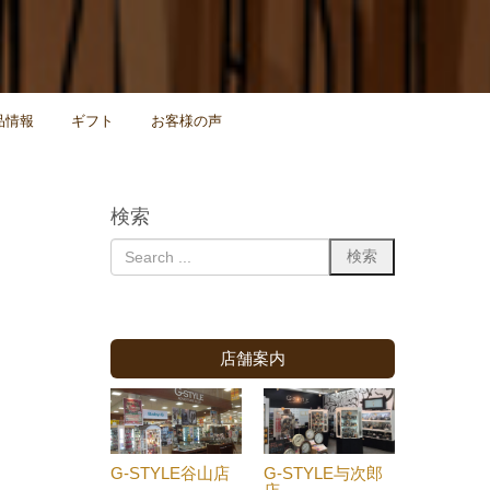
品情報
ギフト
お客様の声
検索
店舗案内
G-STYLE谷山店
G-STYLE与次郎