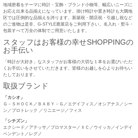
地域密着をテーマに時計・宝飾・ブランド小物等、幅広いニーズに
お応え出来る品揃えになっています。掛け時計や置き時計も大隅地
区では圧倒的な品揃えを誇ります。新築祝・開店祝・引越し祝など
のご進物は是非、G-STYLE鹿屋店をご利用下さい。名入れ・熨斗・
包装すべて万全の体制でご用意いたします。
スタッフはお客様の幸せSHOPPINGの
お手伝い
「時計が大好き」なスタッフがお客様の大切な１本をお選びいただ
くお手伝いをさせていただきます。皆様のお越しを心よりお待ちい
たしております。
取扱ブランド
「カシオ」
Ｇ－ＳＨＯＣＫ／ＢＡＢＹ－Ｇ／エデイフィス／オシアナス／シー
ン／プロトレック ／リニエージ／フィス
「シチズン」
エクシード／アテッサ／プロマスター／ＸＣ／ウイッカ／インデイ
ペンデント／レグノ