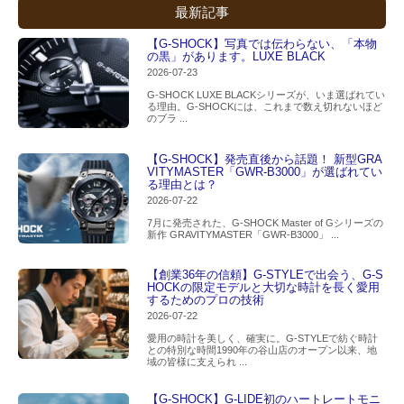
最新記事
【G-SHOCK】写真では伝わらない、「本物
の黒」があります。LUXE BLACK
2026-07-23
G-SHOCK LUXE BLACKシリーズが、いま選ばれてい
る理由。G-SHOCKには、これまで数え切れないほど
のブラ ...
【G-SHOCK】発売直後から話題！ 新型GRA
VITYMASTER「GWR-B3000」が選ばれてい
る理由とは？
2026-07-22
7月に発売された、G-SHOCK Master of Gシリーズの
新作 GRAVITYMASTER「GWR-B3000」 ...
【創業36年の信頼】G-STYLEで出会う、G-S
HOCKの限定モデルと大切な時計を長く愛用
するためのプロの技術
2026-07-22
愛用の時計を美しく、確実に。G-STYLEで紡ぐ時計
との特別な時間1990年の谷山店のオープン以来、地
域の皆様に支えられ ...
【G-SHOCK】G-LIDE初のハートレートモニ