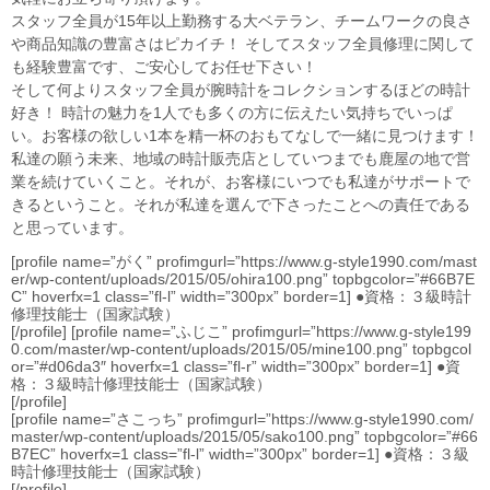
スタッフ全員が15年以上勤務する大ベテラン、チームワークの良さ
や商品知識の豊富さはピカイチ！ そしてスタッフ全員修理に関して
も経験豊富です、ご安心してお任せ下さい！
そして何よりスタッフ全員が腕時計をコレクションするほどの時計
好き！ 時計の魅力を1人でも多くの方に伝えたい気持ちでいっぱ
い。お客様の欲しい1本を精一杯のおもてなしで一緒に見つけます！
私達の願う未来、地域の時計販売店としていつまでも鹿屋の地で営
業を続けていくこと。それが、お客様にいつでも私達がサポートで
きるということ。それが私達を選んで下さったことへの責任である
と思っています。
[profile name=”がく” profimgurl=”https://www.g-style1990.com/mast
er/wp-content/uploads/2015/05/ohira100.png” topbgcolor=”#66B7E
C” hoverfx=1 class=”fl-l” width=”300px” border=1] ●資格：３級時計
修理技能士（国家試験）
[/profile] [profile name=”ふじこ” profimgurl=”https://www.g-style199
0.com/master/wp-content/uploads/2015/05/mine100.png” topbgcol
or=”#d06da3″ hoverfx=1 class=”fl-r” width=”300px” border=1] ●資
格：３級時計修理技能士（国家試験）
[/profile]
[profile name=”さこっち” profimgurl=”https://www.g-style1990.com/
master/wp-content/uploads/2015/05/sako100.png” topbgcolor=”#66
B7EC” hoverfx=1 class=”fl-l” width=”300px” border=1] ●資格：３級
時計修理技能士（国家試験）
[/profile]