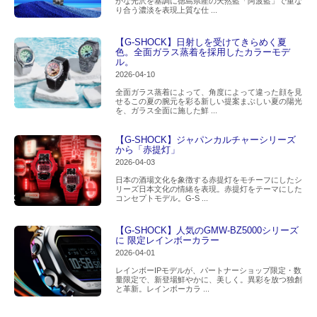
かな光沢を基調に徳島県産の天然藍「阿波藍」で重な
り合う濃淡を表現上質な仕 ...
【G-SHOCK】日射しを受けてきらめく夏
色。全面ガラス蒸着を採用したカラーモデ
ル。
2026-04-10
全面ガラス蒸着によって、角度によって違った顔を見
せるこの夏の腕元を彩る新しい提案まぶしい夏の陽光
を、ガラス全面に施した鮮 ...
【G-SHOCK】ジャパンカルチャーシリーズ
から「赤提灯」
2026-04-03
日本の酒場文化を象徴する赤提灯をモチーフにしたシ
リーズ日本文化の情緒を表現。赤提灯をテーマにした
コンセプトモデル。G-S ...
【G-SHOCK】人気のGMW-BZ5000シリーズ
に 限定レインボーカラー
2026-04-01
レインボーIPモデルが、パートナーショップ限定・数
量限定で、新登場鮮やかに、美しく。異彩を放つ独創
と革新。レインボーカラ ...