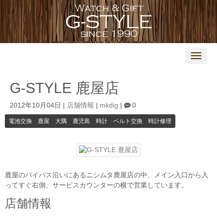
N
a
v
i
G-STYLE 鹿屋店
g
a
t
2012年10月04日
|
店舗情報
|
mkdig
|
0
i
o
電池交換 鹿屋 大隅 鹿児島 時計 ベルト交換 時計修理
n
鹿屋のバイパス沿いにあるニシムタ鹿屋店の中、メイン入口から入
ってすぐ右側、サービスカウンターの横で営業しています。
店舗情報