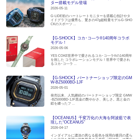
ター搭載モデル登場
2026-05-11
G-LIDE初のハートレートモニターを搭載心拍計やタ
イドグラフは優秀も、驚きの47g超軽量モデルG-SHO
CKのスポーツ ...
【G-SHOCK】コカ･コ―ラ®140周年コラボ
モデル！
2026-05-06
YES COKE世界中で愛されるコカ･コ―ラ®の140周年
を祝した コラボレーションモデル！世界中で愛され
るコカ･コ―ラ ...
【G-SHOCK】パートナーショップ限定のGM
W-BZ5000BD-1JF
2026-05-01
発売以来、人気継続のパートナーショップ限定 GMW
-BZ5000BD-1JF黒金の艶やかさ、美しさ。黒と金の
鎧を纏ったフ ...
【OCEANUS】千変万化の大海を阿波藍で表
現した“OCEANUS”
2026-04-17
インダイアルに濃淡の異なる藍色を採用白蝶貝の柔ら