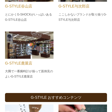
G-STYLE谷山店
G-STYLE与次郎店
とにかくG-SHOCKがいっぱいある
ここしかないブランドが取り揃うG-
G-STYLE谷山店
STYLE与次郎店
G-STYLE鹿屋店
大隅で一番腕時計が揃って面倒見の
よい
G-STYLE鹿屋店
G-STYLE おすすめコンテンツ