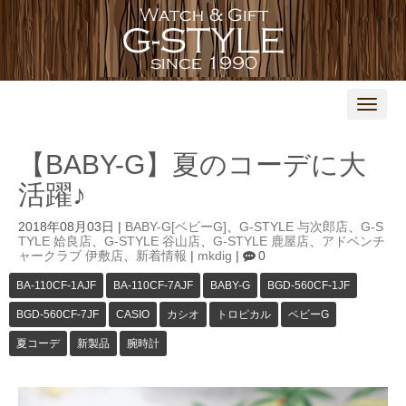
N
a
v
i
【BABY-G】夏のコーデに大
g
a
活躍♪
t
i
o
2018年08月03日
|
BABY-G[ベビーG]
、
G-STYLE 与次郎店
、
G-S
n
TYLE 姶良店
、
G-STYLE 谷山店
、
G-STYLE 鹿屋店
、
アドベンチ
ャークラブ 伊敷店
、
新着情報
|
mkdig
|
0
BA-110CF-1AJF
BA-110CF-7AJF
BABY-G
BGD-560CF-1JF
BGD-560CF-7JF
CASIO
カシオ
トロピカル
ベビーG
夏コーデ
新製品
腕時計