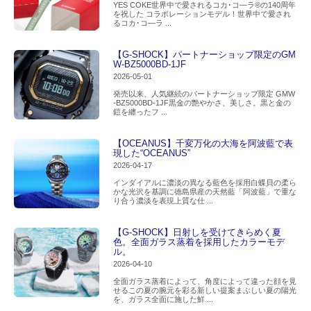
YES COKE世界中で愛されるコカ･コ―ラ®の140周年
を祝した コラボレーションモデル！世界中で愛され
るコカ･コ―ラ ...
【G-SHOCK】パートナーショップ限定のGM
W-BZ5000BD-1JF
2026-05-01
発売以来、人気継続のパートナーショップ限定 GMW
-BZ5000BD-1JF黒金の艶やかさ、美しさ。黒と金の
鎧を纏ったフ ...
【OCEANUS】千変万化の大海を阿波藍で表
現した“OCEANUS”
2026-04-17
インダイアルに濃淡の異なる藍色を採用白蝶貝の柔ら
かな光沢を基調に徳島県産の天然藍「阿波藍」で重な
り合う濃淡を表現上質な仕 ...
【G-SHOCK】日射しを受けてきらめく夏
色。全面ガラス蒸着を採用したカラーモデ
ル。
2026-04-10
全面ガラス蒸着によって、角度によって違った顔を見
せるこの夏の腕元を彩る新しい提案まぶしい夏の陽光
を、ガラス全面に施した鮮 ...