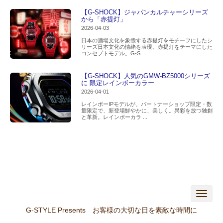
【G-SHOCK】ジャパンカルチャーシリーズ
から「赤提灯」
2026-04-03
日本の酒場文化を象徴する赤提灯をモチーフにしたシ
リーズ日本文化の情緒を表現。赤提灯をテーマにした
コンセプトモデル。G-S ...
【G-SHOCK】人気のGMW-BZ5000シリーズ
に 限定レインボーカラー
2026-04-01
レインボーIPモデルが、パートナーショップ限定・数
量限定で、新登場鮮やかに、美しく。異彩を放つ独創
と革新。レインボーカラ ...
N
a
v
G-STYLE Presents お客様の大切な日を素敵な時間に
i