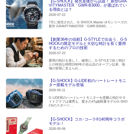
【G-SHOCK】発売直後から話題！ 新型GRA
VITYMASTER「GWR-B3000」が選ばれてい
る理由とは？
2026-07-22
7月に発売された、G-SHOCK Master of Gシリーズの
新作 GRAVITYMASTER「GWR-B3000」 ...
【創業36年の信頼】G-STYLEで出会う、G-S
HOCKの限定モデルと大切な時計を長く愛用
するためのプロの技術
2026-07-22
愛用の時計を美しく、確実に。G-STYLEで紡ぐ時計
との特別な時間1990年の谷山店のオープン以来、地
域の皆様に支えられ ...
【G-SHOCK】G-LIDE初のハートレートモニ
ター搭載モデル登場
2026-05-11
G-LIDE初のハートレートモニターを搭載心拍計やタ
イドグラフは優秀も、驚きの47g超軽量モデルG-SHO
CKのスポーツ ...
【G-SHOCK】コカ･コ―ラ®140周年コラボ
モデル！
2026-05-06