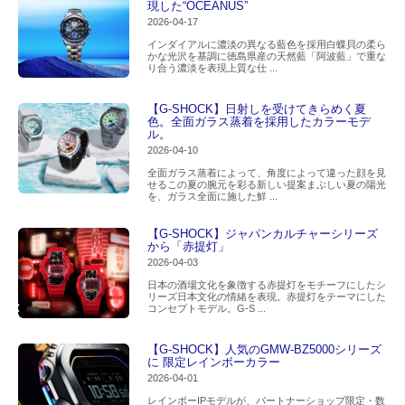
現した“OCEANUS”
2026-04-17
インダイアルに濃淡の異なる藍色を採用白蝶貝の柔ら
かな光沢を基調に徳島県産の天然藍「阿波藍」で重な
り合う濃淡を表現上質な仕 ...
【G-SHOCK】日射しを受けてきらめく夏
色。全面ガラス蒸着を採用したカラーモデ
ル。
2026-04-10
全面ガラス蒸着によって、角度によって違った顔を見
せるこの夏の腕元を彩る新しい提案まぶしい夏の陽光
を、ガラス全面に施した鮮 ...
【G-SHOCK】ジャパンカルチャーシリーズ
から「赤提灯」
2026-04-03
日本の酒場文化を象徴する赤提灯をモチーフにしたシ
リーズ日本文化の情緒を表現。赤提灯をテーマにした
コンセプトモデル。G-S ...
【G-SHOCK】人気のGMW-BZ5000シリーズ
に 限定レインボーカラー
2026-04-01
レインボーIPモデルが、パートナーショップ限定・数