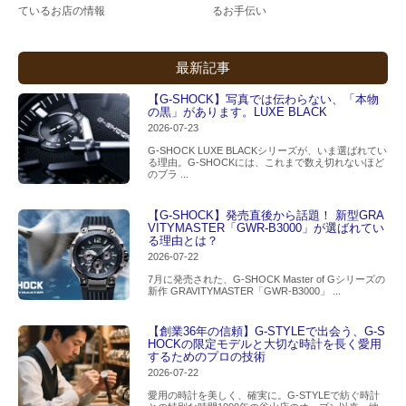
ているお店の情報
るお手伝い
最新記事
【G-SHOCK】写真では伝わらない、「本物
の黒」があります。LUXE BLACK
2026-07-23
G-SHOCK LUXE BLACKシリーズが、いま選ばれてい
る理由。G-SHOCKには、これまで数え切れないほど
のブラ ...
【G-SHOCK】発売直後から話題！ 新型GRA
VITYMASTER「GWR-B3000」が選ばれてい
る理由とは？
2026-07-22
7月に発売された、G-SHOCK Master of Gシリーズの
新作 GRAVITYMASTER「GWR-B3000」 ...
【創業36年の信頼】G-STYLEで出会う、G-S
HOCKの限定モデルと大切な時計を長く愛用
するためのプロの技術
2026-07-22
愛用の時計を美しく、確実に。G-STYLEで紡ぐ時計