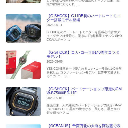
との特別な時間1990年の谷山店のオープン以来、地
域の皆様に支えられ ...
【G-SHOCK】G-LIDE初のハートレートモニ
ター搭載モデル登場
2026-05-11
G-LIDE初のハートレートモニターを搭載心拍計やタ
イドグラフは優秀も、驚きの47g超軽量モデルG-SHO
CKのスポーツ ...
【G-SHOCK】コカ･コ―ラ®140周年コラボ
モデル！
2026-05-06
YES COKE世界中で愛されるコカ･コ―ラ®の140周年
を祝した コラボレーションモデル！世界中で愛され
るコカ･コ―ラ ...
【G-SHOCK】パートナーショップ限定のGM
W-BZ5000BD-1JF
2026-05-01
発売以来、人気継続のパートナーショップ限定 GMW
-BZ5000BD-1JF黒金の艶やかさ、美しさ。黒と金の
鎧を纏ったフ ...
【OCEANUS】千変万化の大海を阿波藍で表