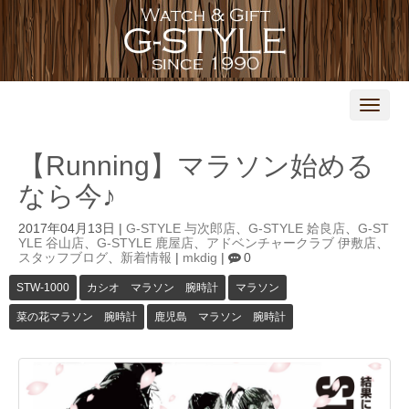
N
a
v
i
【Running】マラソン始める
g
a
なら今♪
t
i
o
2017年04月13日
|
G-STYLE 与次郎店
、
G-STYLE 姶良店
、
G-ST
n
YLE 谷山店
、
G-STYLE 鹿屋店
、
アドベンチャークラブ 伊敷店
、
スタッフブログ
、
新着情報
|
mkdig
|
0
STW-1000
カシオ マラソン 腕時計
マラソン
菜の花マラソン 腕時計
鹿児島 マラソン 腕時計