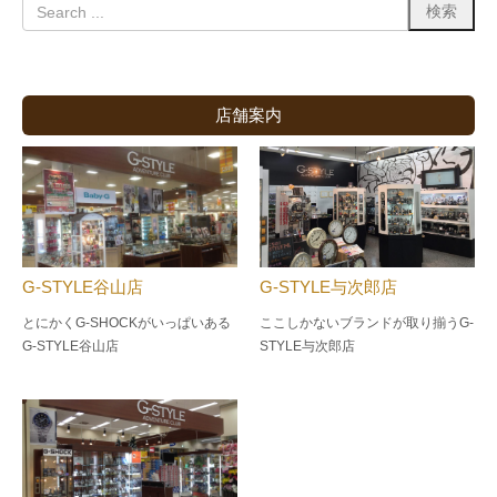
店舗案内
G-STYLE谷山店
G-STYLE与次郎店
とにかくG-SHOCKがいっぱいある
ここしかないブランドが取り揃うG-
G-STYLE谷山店
STYLE与次郎店