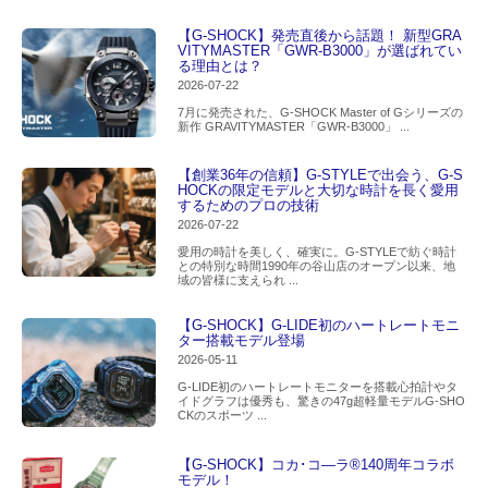
【G-SHOCK】発売直後から話題！ 新型GRA
VITYMASTER「GWR-B3000」が選ばれてい
る理由とは？
2026-07-22
7月に発売された、G-SHOCK Master of Gシリーズの
新作 GRAVITYMASTER「GWR-B3000」 ...
【創業36年の信頼】G-STYLEで出会う、G-S
HOCKの限定モデルと大切な時計を長く愛用
するためのプロの技術
2026-07-22
愛用の時計を美しく、確実に。G-STYLEで紡ぐ時計
との特別な時間1990年の谷山店のオープン以来、地
域の皆様に支えられ ...
【G-SHOCK】G-LIDE初のハートレートモニ
ター搭載モデル登場
2026-05-11
G-LIDE初のハートレートモニターを搭載心拍計やタ
イドグラフは優秀も、驚きの47g超軽量モデルG-SHO
CKのスポーツ ...
【G-SHOCK】コカ･コ―ラ®140周年コラボ
モデル！