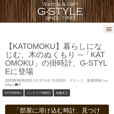
N
a
v
i
【KATOMOKU】暮らしにな
g
a
じむ、木のぬくもり ─「KAT
t
i
OMOKU」の掛時計、G-STYL
o
n
Eに登場
2025年05月02日
|
G-STYLE 与次郎店
、
クロック
、
新着情報
|
m
kdig
|
0
KATOMOKU
インテリア掛時計
加藤木工
「部屋に溶け込む時計、見つけ