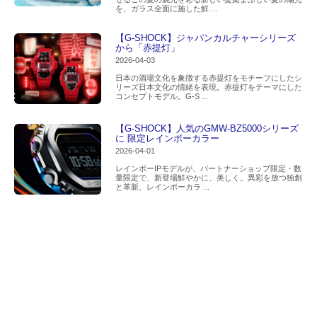
を、ガラス全面に施した鮮 ...
【G-SHOCK】ジャパンカルチャーシリーズ
から「赤提灯」
2026-04-03
日本の酒場文化を象徴する赤提灯をモチーフにしたシ
リーズ日本文化の情緒を表現。赤提灯をテーマにした
コンセプトモデル。G-S ...
【G-SHOCK】人気のGMW-BZ5000シリーズ
に 限定レインボーカラー
2026-04-01
レインボーIPモデルが、パートナーショップ限定・数
量限定で、新登場鮮やかに、美しく。異彩を放つ独創
と革新。レインボーカラ ...
N
a