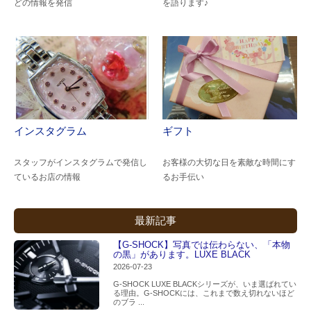
どの情報を発信
を語ります♪
インスタグラム
ギフト
スタッフがインスタグラムで発信し
お客様の大切な日を素敵な時間にす
ているお店の情報
るお手伝い
最新記事
【G-SHOCK】写真では伝わらない、「本物
の黒」があります。LUXE BLACK
2026-07-23
G-SHOCK LUXE BLACKシリーズが、いま選ばれてい
る理由。G-SHOCKには、これまで数え切れないほど
のブラ ...