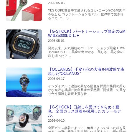
2026-05-06
YES COKE世界中で愛されるコカ･コ―ラ®の140周年
を祝した コラボレーションモデル！世界中で愛され
るコカ･コ―ラ ...
【G-SHOCK】パートナーショップ限定のGM
W-BZ5000BD-1JF
2026-05-01
発売以来、人気継続のパートナーショップ限定 GMW
-BZ5000BD-1JF黒金の艶やかさ、美しさ。黒と金の
鎧を纏ったフ ...
【OCEANUS】千変万化の大海を阿波藍で表
現した“OCEANUS”
2026-04-17
インダイアルに濃淡の異なる藍色を採用白蝶貝の柔ら
かな光沢を基調に徳島県産の天然藍「阿波藍」で重な
り合う濃淡を表現上質な仕 ...
【G-SHOCK】日射しを受けてきらめく夏
色。全面ガラス蒸着を採用したカラーモデ
ル。
2026-04-10
全面ガラス蒸着によって、角度によって違った顔を見
せるこの夏の腕元を彩る新しい提案まぶしい夏の陽光