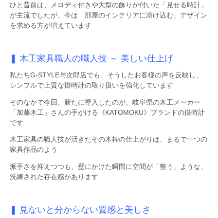
ひと昔前は、メロディ付きや大型の飾りが付いた「見せる時計」
が主流でしたが、今は「部屋のインテリアに溶け込む」デザイン
を求める方が増えています
❚ 木工家具職人の職人技 ～ 美しい仕上げ
私たちG-STYLE与次郎店でも、そうしたお客様の声を反映し、
シンプルで上質な掛時計の取り扱いを強化しています
そのなかで今回、新たに導入したのが、岐阜県の木工メーカー
「加藤木工」さんの手がける《KATOMOKU》ブランドの掛時計
です
木工家具の職人技が活きたその木枠の仕上がりは、まるで一つの
家具作品のよう
派手さを抑えつつも、壁にかけた瞬間に空間が「整う」ような、
洗練された存在感があります
❚ 見ないと分からない質感と美しさ