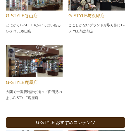
G-STYLE谷山店
G-STYLE与次郎店
とにかくG-SHOCKがいっぱいある
ここしかないブランドが取り揃うG-
G-STYLE谷山店
STYLE与次郎店
G-STYLE鹿屋店
大隅で一番腕時計が揃って面倒見の
よい
G-STYLE鹿屋店
G-STYLE おすすめコンテンツ