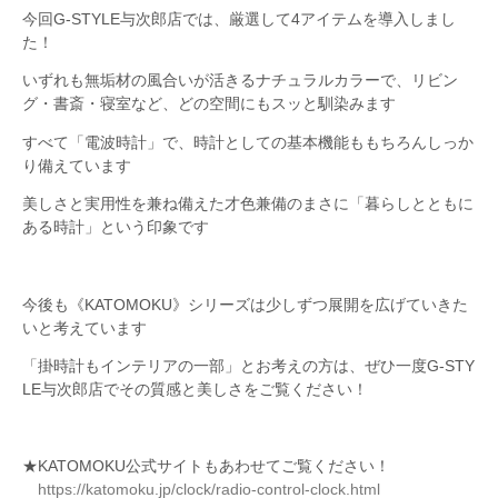
今回G-STYLE与次郎店では、厳選して4アイテムを導入しまし
た！
いずれも無垢材の風合いが活きるナチュラルカラーで、リビン
グ・書斎・寝室など、どの空間にもスッと馴染みます
すべて「電波時計」で、時計としての基本機能ももちろんしっか
り備えています
美しさと実用性を兼ね備えた才色兼備のまさに「暮らしとともに
ある時計」という印象です
今後も《KATOMOKU》シリーズは少しずつ展開を広げていきた
いと考えています
「掛時計もインテリアの一部」とお考えの方は、ぜひ一度G-STY
LE与次郎店でその質感と美しさをご覧ください！
★KATOMOKU公式サイトもあわせてご覧ください！
https://katomoku.jp/clock/radio-control-clock.html