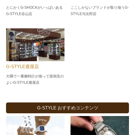
とにかくG-SHOCKがいっぱいある
ここしかないブランドが取り揃うG-
G-STYLE谷山店
STYLE与次郎店
G-STYLE鹿屋店
大隅で一番腕時計が揃って面倒見の
よい
G-STYLE鹿屋店
G-STYLE おすすめコンテンツ