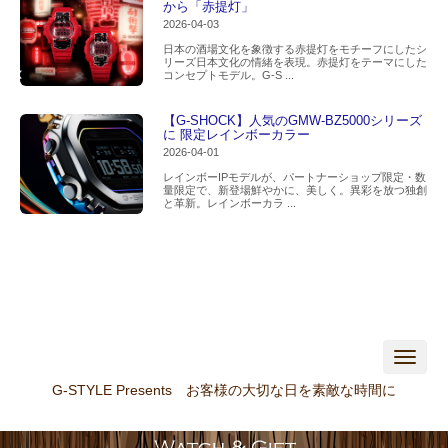
から「赤提灯」
2026-04-03
日本の酒場文化を象徴する赤提灯をモチーフにしたシ
リーズ日本文化の情緒を表現。赤提灯をテーマにした
コンセプトモデル。G-S ...
【G-SHOCK】人気のGMW-BZ5000シリーズ
に 限定レインボーカラー
2026-04-01
レインボーIPモデルが、パートナーショップ限定・数
量限定で、新登場鮮やかに、美しく。異彩を放つ独創
と革新。レインボーカラ ...
N
a
v
G-STYLE Presents お客様の大切な日を素敵な時間に
i
g
a