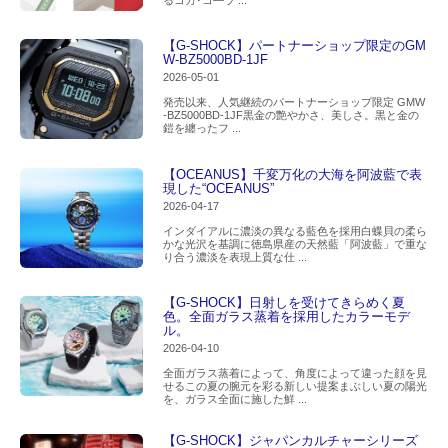
るコカ･コ―ラ ...
【G-SHOCK】パートナーショップ限定のGM
W-BZ5000BD-1JF
2026-05-01
発売以来、人気継続のパートナーショップ限定 GMW
-BZ5000BD-1JF黒金の艶やかさ、美しさ。黒と金の
鎧を纏ったフ ...
【OCEANUS】千変万化の大海を阿波藍で表
現した“OCEANUS”
2026-04-17
インダイアルに濃淡の異なる藍色を採用白蝶貝の柔ら
かな光沢を基調に徳島県産の天然藍「阿波藍」で重な
り合う濃淡を表現上質な仕 ...
【G-SHOCK】日射しを受けてきらめく夏
色。全面ガラス蒸着を採用したカラーモデ
ル。
2026-04-10
全面ガラス蒸着によって、角度によって違った顔を見
せるこの夏の腕元を彩る新しい提案まぶしい夏の陽光
を、ガラス全面に施した鮮 ...
【G-SHOCK】ジャパンカルチャーシリーズ