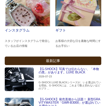
インスタグラム
ギフト
スタッフがインスタグラムで発信し
お客様の大切な日を素敵な時間にす
ているお店の情報
るお手伝い
最新記事
【G-SHOCK】写真では伝わらない、「本物
の黒」があります。LUXE BLACK
2026-07-23
G-SHOCK LUXE BLACKシリーズが、いま選ばれてい
る理由。G-SHOCKには、これまで数え切れないほど
のブラ ...
【G-SHOCK】発売直後から話題！ 新型GRA
VITYMASTER「GWR-B3000」が選ばれてい
る理由とは？