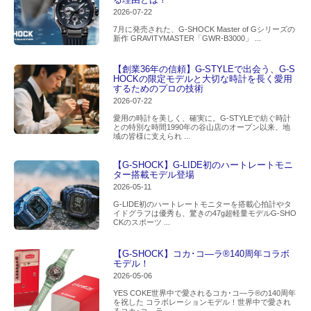
2026-07-22
7月に発売された、G-SHOCK Master of Gシリーズの
新作 GRAVITYMASTER「GWR-B3000」 ...
【創業36年の信頼】G-STYLEで出会う、G-S
HOCKの限定モデルと大切な時計を長く愛用
するためのプロの技術
2026-07-22
愛用の時計を美しく、確実に。G-STYLEで紡ぐ時計
との特別な時間1990年の谷山店のオープン以来、地
域の皆様に支えられ ...
【G-SHOCK】G-LIDE初のハートレートモニ
ター搭載モデル登場
2026-05-11
G-LIDE初のハートレートモニターを搭載心拍計やタ
イドグラフは優秀も、驚きの47g超軽量モデルG-SHO
CKのスポーツ ...
【G-SHOCK】コカ･コ―ラ®140周年コラボ
モデル！
2026-05-06
YES COKE世界中で愛されるコカ･コ―ラ®の140周年
を祝した コラボレーションモデル！世界中で愛され