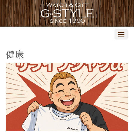
N
a
v
i
健康
g
a
t
i
o
n