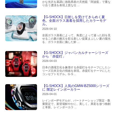
かな光沢を基調に徳島県産の天然藍「阿波藍」で重な
り合う濃淡を表現上質な仕 ...
【G-SHOCK】日射しを受けてきらめく夏
色。全面ガラス蒸着を採用したカラーモデ
ル。
2026-04-10
全面ガラス蒸着によって、角度によって違った顔を見
せるこの夏の腕元を彩る新しい提案まぶしい夏の陽光
を、ガラス全面に施した鮮 ...
【G-SHOCK】ジャパンカルチャーシリーズ
から「赤提灯」
2026-04-03
日本の酒場文化を象徴する赤提灯をモチーフにしたシ
リーズ日本文化の情緒を表現。赤提灯をテーマにした
コンセプトモデル。G-S ...
【G-SHOCK】人気のGMW-BZ5000シリーズ
に 限定レインボーカラー
2026-04-01
レインボーIPモデルが、パートナーショップ限定・数
量限定で、新登場鮮やかに、美しく。異彩を放つ独創
と革新。レインボーカラ ...