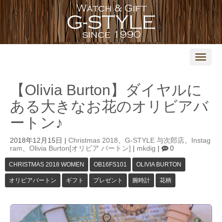
N
a
v
i
【Olivia Burton】ダイヤルに
g
a
ある大きなお花のオリビアバ
t
i
ートン♪
o
n
2018年12月15日
|
Christmas 2018
、
G-STYLE 与次郎店
、
Instag
ram
、
Olivia Burton[オリビア バートン]
|
mkdig
|
0
CHRISTMAS 2018 WOMEN
OB16FS101
OLIVIA BURTON
オリビアバートン
ギフト
プレゼント
腕時計
花柄