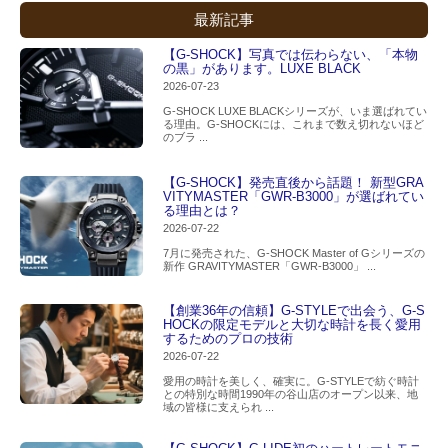
最新記事
【G-SHOCK】写真では伝わらない、「本物
の黒」があります。LUXE BLACK
2026-07-23
G-SHOCK LUXE BLACKシリーズが、いま選ばれてい
る理由。G-SHOCKには、これまで数え切れないほど
のブラ ...
【G-SHOCK】発売直後から話題！ 新型GRA
VITYMASTER「GWR-B3000」が選ばれてい
る理由とは？
2026-07-22
7月に発売された、G-SHOCK Master of Gシリーズの
新作 GRAVITYMASTER「GWR-B3000」 ...
【創業36年の信頼】G-STYLEで出会う、G-S
HOCKの限定モデルと大切な時計を長く愛用
するためのプロの技術
2026-07-22
愛用の時計を美しく、確実に。G-STYLEで紡ぐ時計
との特別な時間1990年の谷山店のオープン以来、地
域の皆様に支えられ ...