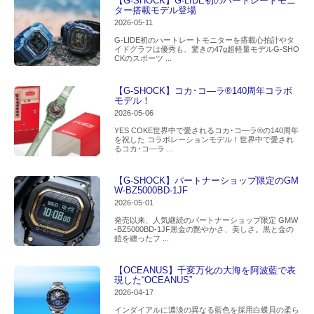
【G-SHOCK】G-LIDE初のハートレートモニ
ター搭載モデル登場
2026-05-11
G-LIDE初のハートレートモニターを搭載心拍計やタ
イドグラフは優秀も、驚きの47g超軽量モデルG-SHO
CKのスポーツ ...
【G-SHOCK】コカ･コ―ラ®140周年コラボ
モデル！
2026-05-06
YES COKE世界中で愛されるコカ･コ―ラ®の140周年
を祝した コラボレーションモデル！世界中で愛され
るコカ･コ―ラ ...
【G-SHOCK】パートナーショップ限定のGM
W-BZ5000BD-1JF
2026-05-01
発売以来、人気継続のパートナーショップ限定 GMW
-BZ5000BD-1JF黒金の艶やかさ、美しさ。黒と金の
鎧を纏ったフ ...
【OCEANUS】千変万化の大海を阿波藍で表
現した“OCEANUS”
2026-04-17
インダイアルに濃淡の異なる藍色を採用白蝶貝の柔ら