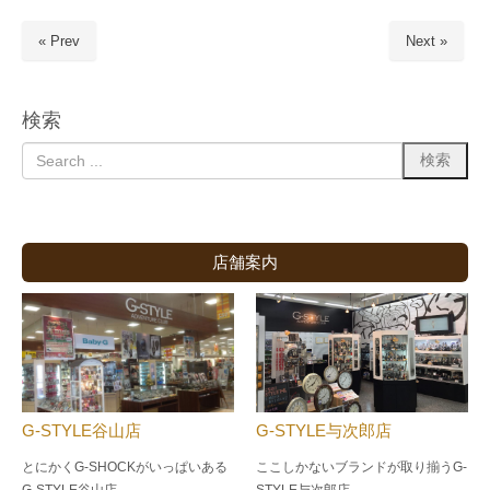
« Prev
Next »
検索
店舗案内
G-STYLE谷山店
G-STYLE与次郎店
とにかくG-SHOCKがいっぱいある
ここしかないブランドが取り揃うG-
G-STYLE谷山店
STYLE与次郎店