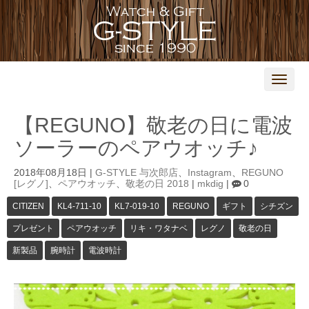
N
a
v
i
【REGUNO】敬老の日に電波
g
a
ソーラーのペアウオッチ♪
t
i
o
2018年08月18日
|
G-STYLE 与次郎店
、
Instagram
、
REGUNO
n
[レグノ]
、
ペアウオッチ
、
敬老の日 2018
|
mkdig
|
0
CITIZEN
KL4-711-10
KL7-019-10
REGUNO
ギフト
シチズン
プレゼント
ペアウオッチ
リキ・ワタナベ
レグノ
敬老の日
新製品
腕時計
電波時計