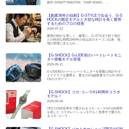
新作 GRAVITYMASTER「GWR-B3000」 ...
【創業36年の信頼】G-STYLEで出会う、G-S
HOCKの限定モデルと大切な時計を長く愛用
するためのプロの技術
2026-07-22
愛用の時計を美しく、確実に。G-STYLEで紡ぐ時計
との特別な時間1990年の谷山店のオープン以来、地
域の皆様に支えられ ...
【G-SHOCK】G-LIDE初のハートレートモニ
ター搭載モデル登場
2026-05-11
G-LIDE初のハートレートモニターを搭載心拍計やタ
イドグラフは優秀も、驚きの47g超軽量モデルG-SHO
CKのスポーツ ...
【G-SHOCK】コカ･コ―ラ®140周年コラボ
モデル！
2026-05-06
YES COKE世界中で愛されるコカ･コ―ラ®の140周年
を祝した コラボレーションモデル！世界中で愛され
るコカ･コ―ラ ...
【G-SHOCK】パートナーショップ限定のGM