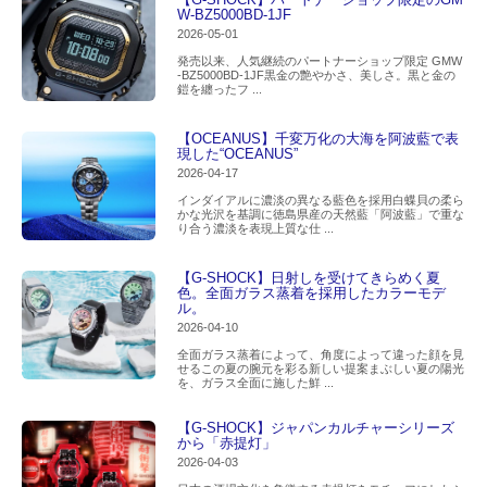
W-BZ5000BD-1JF
2026-05-01
発売以来、人気継続のパートナーショップ限定 GMW
-BZ5000BD-1JF黒金の艶やかさ、美しさ。黒と金の
鎧を纏ったフ ...
【OCEANUS】千変万化の大海を阿波藍で表
現した“OCEANUS”
2026-04-17
インダイアルに濃淡の異なる藍色を採用白蝶貝の柔ら
かな光沢を基調に徳島県産の天然藍「阿波藍」で重な
り合う濃淡を表現上質な仕 ...
【G-SHOCK】日射しを受けてきらめく夏
色。全面ガラス蒸着を採用したカラーモデ
ル。
2026-04-10
全面ガラス蒸着によって、角度によって違った顔を見
せるこの夏の腕元を彩る新しい提案まぶしい夏の陽光
を、ガラス全面に施した鮮 ...
【G-SHOCK】ジャパンカルチャーシリーズ
から「赤提灯」
2026-04-03