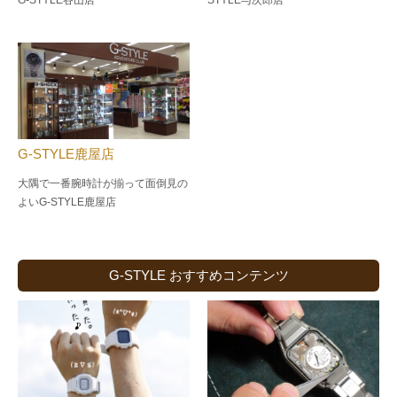
G-STYLE鹿屋店
大隅で一番腕時計が揃って面倒見の
よい
G-STYLE鹿屋店
G-STYLE おすすめコンテンツ