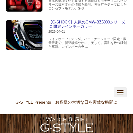
日本の酒場文化を象徴する赤提灯をモチーフにしたシ
リーズ日本文化の情緒を表現。赤提灯をテーマにした
コンセプトモデル。G-S ...
【G-SHOCK】人気のGMW-BZ5000シリーズ
に 限定レインボーカラー
2026-04-01
レインボーIPモデルが、パートナーショップ限定・数
量限定で、新登場鮮やかに、美しく。異彩を放つ独創
と革新。レインボーカラ ...
N
a
v
G-STYLE Presents お客様の大切な日を素敵な時間に
i
g
a
t
i
o