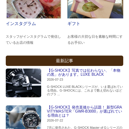
インスタグラム
ギフト
スタッフがインスタグラムで発信し
お客様の大切な日を素敵な時間にす
ているお店の情報
るお手伝い
最新記事
【G-SHOCK】写真では伝わらない、「本物
の黒」があります。LUXE BLACK
2026-07-23
G-SHOCK LUXE BLACKシリーズが、いま選ばれてい
る理由。G-SHOCKには、これまで数え切れないほど
のブラ ...
【G-SHOCK】発売直後から話題！ 新型GRA
VITYMASTER「GWR-B3000」が選ばれてい
る理由とは？
2026-07-22
7月に発売された、G-SHOCK Master of Gシリーズの