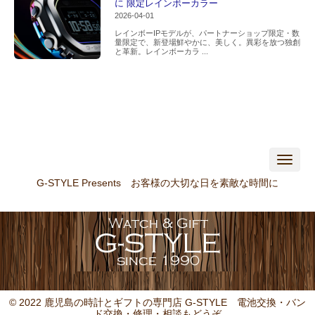
に 限定レインボーカラー
2026-04-01
レインボーIPモデルが、パートナーショップ限定・数
量限定で、新登場鮮やかに、美しく。異彩を放つ独創
と革新。レインボーカラ ...
N
a
v
G-STYLE Presents お客様の大切な日を素敵な時間に
i
g
a
t
i
o
n
© 2022 鹿児島の時計とギフトの専門店 G-STYLE
電池交換・バン
ド交換・修理・相談もどうぞ