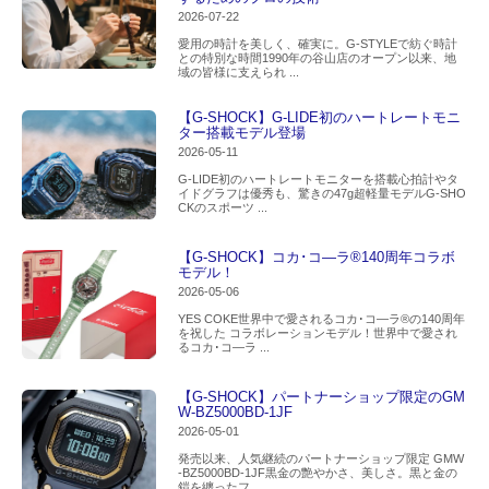
2026-07-22
愛用の時計を美しく、確実に。G-STYLEで紡ぐ時計
との特別な時間1990年の谷山店のオープン以来、地
域の皆様に支えられ ...
【G-SHOCK】G-LIDE初のハートレートモニ
ター搭載モデル登場
2026-05-11
G-LIDE初のハートレートモニターを搭載心拍計やタ
イドグラフは優秀も、驚きの47g超軽量モデルG-SHO
CKのスポーツ ...
【G-SHOCK】コカ･コ―ラ®140周年コラボ
モデル！
2026-05-06
YES COKE世界中で愛されるコカ･コ―ラ®の140周年
を祝した コラボレーションモデル！世界中で愛され
るコカ･コ―ラ ...
【G-SHOCK】パートナーショップ限定のGM
W-BZ5000BD-1JF
2026-05-01
発売以来、人気継続のパートナーショップ限定 GMW
-BZ5000BD-1JF黒金の艶やかさ、美しさ。黒と金の
鎧を纏ったフ ...