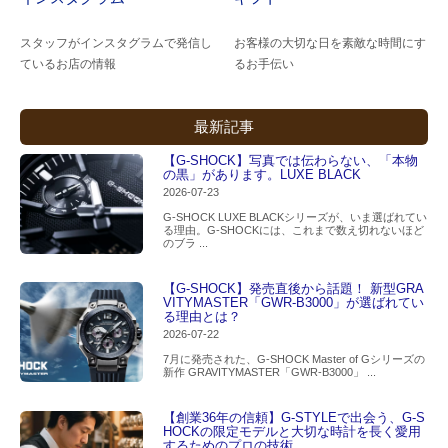
スタッフがインスタグラムで発信し
お客様の大切な日を素敵な時間にす
ているお店の情報
るお手伝い
最新記事
【G-SHOCK】写真では伝わらない、「本物
の黒」があります。LUXE BLACK
2026-07-23
G-SHOCK LUXE BLACKシリーズが、いま選ばれてい
る理由。G-SHOCKには、これまで数え切れないほど
のブラ ...
【G-SHOCK】発売直後から話題！ 新型GRA
VITYMASTER「GWR-B3000」が選ばれてい
る理由とは？
2026-07-22
7月に発売された、G-SHOCK Master of Gシリーズの
新作 GRAVITYMASTER「GWR-B3000」 ...
【創業36年の信頼】G-STYLEで出会う、G-S
HOCKの限定モデルと大切な時計を長く愛用
するためのプロの技術