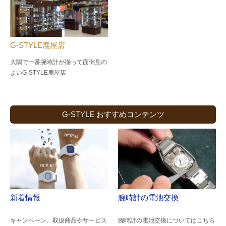
G-STYLE鹿屋店
大隅で一番腕時計が揃って面倒見の
よい
G-STYLE鹿屋店
G-STYLE おすすめコンテンツ
新着情報
腕時計の電池交換
キャンペーン、取扱商品やサービス
腕時計の電池交換についてはこちら