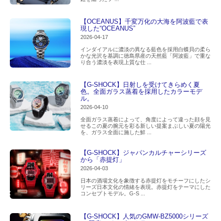
【OCEANUS】千変万化の大海を阿波藍で表
現した“OCEANUS”
2026-04-17
インダイアルに濃淡の異なる藍色を採用白蝶貝の柔ら
かな光沢を基調に徳島県産の天然藍「阿波藍」で重な
り合う濃淡を表現上質な仕 ...
【G-SHOCK】日射しを受けてきらめく夏
色。全面ガラス蒸着を採用したカラーモデ
ル。
2026-04-10
全面ガラス蒸着によって、角度によって違った顔を見
せるこの夏の腕元を彩る新しい提案まぶしい夏の陽光
を、ガラス全面に施した鮮 ...
【G-SHOCK】ジャパンカルチャーシリーズ
から「赤提灯」
2026-04-03
日本の酒場文化を象徴する赤提灯をモチーフにしたシ
リーズ日本文化の情緒を表現。赤提灯をテーマにした
コンセプトモデル。G-S ...
【G-SHOCK】人気のGMW-BZ5000シリーズ