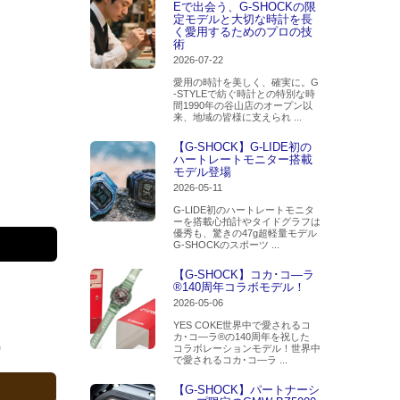
Eで出会う、G-SHOCKの限
定モデルと大切な時計を長
く愛用するためのプロの技
術
2026-07-22
愛用の時計を美しく、確実に。G
-STYLEで紡ぐ時計との特別な時
間1990年の谷山店のオープン以
来、地域の皆様に支えられ ...
【G-SHOCK】G-LIDE初の
ハートレートモニター搭載
モデル登場
2026-05-11
G-LIDE初のハートレートモニタ
ーを搭載心拍計やタイドグラフは
優秀も、驚きの47g超軽量モデル
G-SHOCKのスポーツ ...
【G-SHOCK】コカ･コ―ラ
®140周年コラボモデル！
2026-05-06
YES COKE世界中で愛されるコ
カ･コ―ラ®の140周年を祝した
0
コラボレーションモデル！世界中
で愛されるコカ･コ―ラ ...
【G-SHOCK】パートナーシ