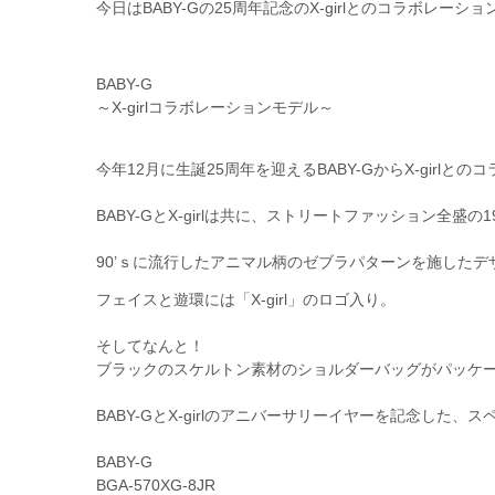
今日はBABY-Gの25周年記念のX-girlとのコラボレー
BABY-G
～X-girlコラボレーションモデル～
今年12月に生誕25周年を迎えるBABY-GからX-girl
BABY-GとX-girlは共に、ストリートファッション全
90’ｓに流行したアニマル柄のゼブラパターンを施した
フェイスと遊環には「X-girl」のロゴ入り。
そしてなんと！
ブラックのスケルトン素材のショルダーバッグがパッケ
BABY-GとX-girlのアニバーサリーイヤーを記念し
BABY-G
BGA-570XG-8JR