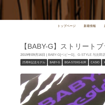
トップページ
新着情報
【BABY-G】ストリートブラ
2019年09月16日
|
BABY-G[ベビーG]
、
G-STYLE 与次郎
25周年記念モデル
BABY-G
BGA-570XG-8JR
CASIO