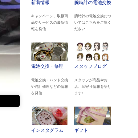
新着情報
腕時計の電池交換
キャンペーン、取扱商
腕時計の電池交換につ
品やサービスの最新情
いてはこちらをご覧く
報を発信
ださい
電池交換・修理
スタッフブログ
電池交換・バンド交換
スタッフが商品やお
や時計修理などの情報
店、耳寄り情報を語り
を発信
ます♪
インスタグラム
ギフト