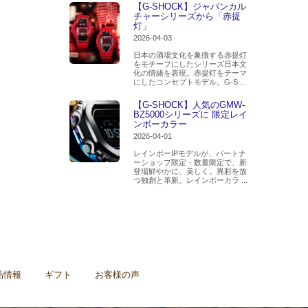
【G-SHOCK】ジャパンカル
チャーシリーズから「赤提
灯」
2026-04-03
日本の酒場文化を象徴する赤提灯
をモチーフにしたシリーズ日本文
化の情緒を表現。赤提灯をテーマ
にしたコンセプトモデル。G-S ...
【G-SHOCK】人気のGMW-
BZ5000シリーズに 限定レイ
ンボーカラー
2026-04-01
レインボーIPモデルが、パートナ
ーショップ限定・数量限定で、新
登場鮮やかに、美しく。異彩を放
つ独創と革新。レインボーカラ ...
品情報
ギフト
お客様の声