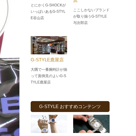
店
とにかくG-SHOCKが
ここしかないブランド
いっぱいあるG-STYL
が取り揃うG-STYLE
E谷山店
与次郎店
G-STYLE鹿屋店
大隅で一番腕時計が揃
って面倒見のよい
G-S
TYLE鹿屋店
G-STYLE おすすめコンテンツ