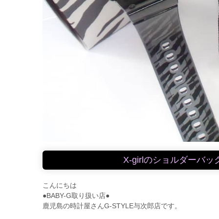
X-girlのショルダーバ
こんにちは
●BABY-G取り扱い店●
鹿児島の時計屋さんG-STYLE与次郎店です。