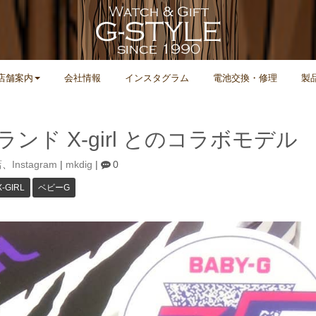
店舗案内
会社情報
インスタグラム
電池交換・修理
製
ンド X-girl とのコラボモデル
店
、
Instagram
|
mkdig
|
0
X-GIRL
ベビーG