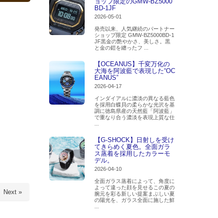
ョップ限定のGMW-BZ5000
BD-1JF
2026-05-01
発売以来、人気継続のパートナー
ショップ限定 GMW-BZ5000BD-1
JF黒金の艶やかさ、美しさ。黒
と金の鎧を纏ったフ ...
【OCEANUS】千変万化の
大海を阿波藍で表現した“OC
EANUS”
2026-04-17
インダイアルに濃淡の異なる藍色
を採用白蝶貝の柔らかな光沢を基
調に徳島県産の天然藍「阿波藍」
で重なり合う濃淡を表現上質な仕
...
【G-SHOCK】日射しを受け
てきらめく夏色。全面ガラ
ス蒸着を採用したカラーモ
デル。
2026-04-10
全面ガラス蒸着によって、角度に
よって違った顔を見せるこの夏の
Next »
腕元を彩る新しい提案まぶしい夏
の陽光を、ガラス全面に施した鮮
...