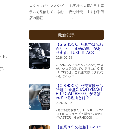
スタッフがインスタグ
お客様の大切な日を素
ラムで発信しているお
敵な時間にするお手伝
店の情報
い
最新記事
【G-SHOCK】写真では伝わ
らない、「本物の黒」があ
ります。LUXE BLACK
ンド。
2026-07-23
G-SHOCK LUXE BLACKシリーズ
す。
が、いま選ばれている理由。G-S
HOCKには、これまで数え切れな
いほどのブラ ...
【G-SHOCK】発売直後から
話題！ 新型GRAVITYMAST
ER「GWR-B3000」が選ば
れている理由とは？
2026-07-22
7月に発売された、G-SHOCK Ma
ster of Gシリーズの新作 GRAVIT
YMASTER「GWR-B3000」 ...
【創業36年の信頼】G-STYL