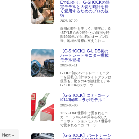
Eで出会う、G-SHOCKの限
定モデルと大切な時計を長
く愛用するためのプロの技
術
2026-07-22
愛用の時計を美しく、確実に。G
-STYLEで紡ぐ時計との特別な時
間1990年の谷山店のオープン以
来、地域の皆様に支えられ ...
【G-SHOCK】G-LIDE初の
ハートレートモニター搭載
モデル登場
2026-05-11
G-LIDE初のハートレートモニタ
ーを搭載心拍計やタイドグラフは
優秀も、驚きの47g超軽量モデル
G-SHOCKのスポーツ ...
【G-SHOCK】コカ･コ―ラ
®140周年コラボモデル！
2026-05-06
YES COKE世界中で愛されるコ
カ･コ―ラ®の140周年を祝した
コラボレーションモデル！世界中
で愛されるコカ･コ―ラ ...
Next »
【G-SHOCK】パートナーシ