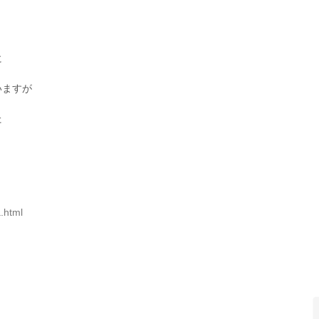
に
いますが
た
.html