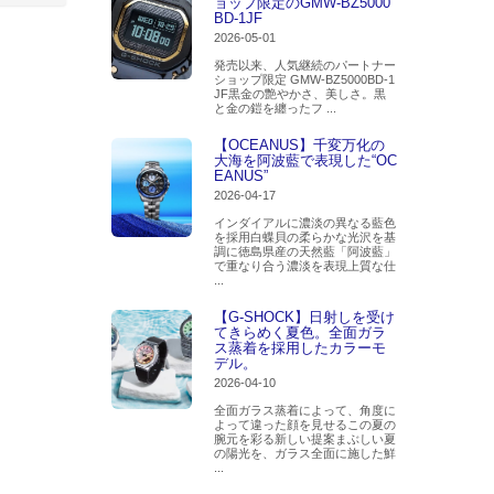
ョップ限定のGMW-BZ5000
BD-1JF
2026-05-01
発売以来、人気継続のパートナー
ショップ限定 GMW-BZ5000BD-1
JF黒金の艶やかさ、美しさ。黒
と金の鎧を纏ったフ ...
【OCEANUS】千変万化の
大海を阿波藍で表現した“OC
EANUS”
2026-04-17
インダイアルに濃淡の異なる藍色
を採用白蝶貝の柔らかな光沢を基
調に徳島県産の天然藍「阿波藍」
で重なり合う濃淡を表現上質な仕
...
【G-SHOCK】日射しを受け
てきらめく夏色。全面ガラ
ス蒸着を採用したカラーモ
デル。
2026-04-10
全面ガラス蒸着によって、角度に
よって違った顔を見せるこの夏の
腕元を彩る新しい提案まぶしい夏
の陽光を、ガラス全面に施した鮮
...