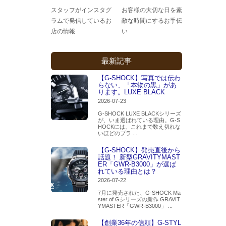
スタッフがインスタグ
お客様の大切な日を素
ラムで発信しているお
敵な時間にするお手伝
店の情報
い
最新記事
【G-SHOCK】写真では伝わ
らない、「本物の黒」があ
ります。LUXE BLACK
2026-07-23
G-SHOCK LUXE BLACKシリーズ
が、いま選ばれている理由。G-S
HOCKには、これまで数え切れな
いほどのブラ ...
【G-SHOCK】発売直後から
話題！ 新型GRAVITYMAST
ER「GWR-B3000」が選ば
れている理由とは？
2026-07-22
7月に発売された、G-SHOCK Ma
ster of Gシリーズの新作 GRAVIT
YMASTER「GWR-B3000」 ...
【創業36年の信頼】G-STYL