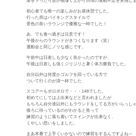
崖を下ったり息が物凄く上がり日頃の運動不足を実感し
初心者でも唯一の楽しみがお昼休憩でした。
行った所はバイキングスタイルで
景色の良いラウンジで優雅な一時でした！
あ、でも食べ過ぎは注意です！
午後からのラウンドがきつくなります（笑）
運動会と同じノリな感じです。
午前中は日差しも少なく良かったのですが、
午後は日差しも強くジリジリと暑く体力勝負でした。
自分以外は何度かゴルフを回っている方で
ついて行くのが清一杯でした
スコアーもボロボロで・・・148でした。
初めてにしては上出来などと言われましたが
もちろん自分達以外にもラウンドをしてる方がいらっし
後ろに待っているのがわかると焦って
練習のように落ち着いてスイングが出来なく、
くやしい思いをしました。
まあ本番で上手くいかないので練習をするんですよね～