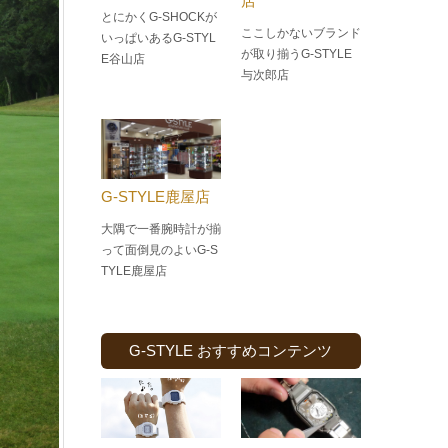
店
とにかくG-SHOCKが
ここしかないブランド
いっぱいあるG-STYL
が取り揃うG-STYLE
E谷山店
与次郎店
G-STYLE鹿屋店
大隅で一番腕時計が揃
って面倒見のよい
G-S
TYLE鹿屋店
G-STYLE おすすめコンテンツ