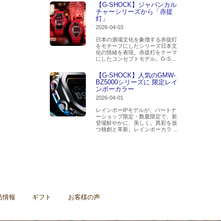
【G-SHOCK】ジャパンカル
チャーシリーズから「赤提
灯」
2026-04-03
日本の酒場文化を象徴する赤提灯
をモチーフにしたシリーズ日本文
化の情緒を表現。赤提灯をテーマ
にしたコンセプトモデル。G-S ...
【G-SHOCK】人気のGMW-
BZ5000シリーズに 限定レイ
ンボーカラー
2026-04-01
レインボーIPモデルが、パートナ
ーショップ限定・数量限定で、新
登場鮮やかに、美しく。異彩を放
つ独創と革新。レインボーカラ ...
品情報
ギフト
お客様の声