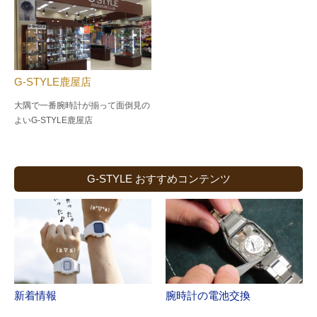
G-STYLE鹿屋店
大隅で一番腕時計が揃って面倒見の
よい
G-STYLE鹿屋店
G-STYLE おすすめコンテンツ
新着情報
腕時計の電池交換