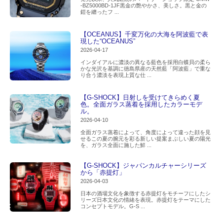
-BZ5000BD-1JF黒金の艶やかさ、美しさ。黒と金の
鎧を纏ったフ ...
【OCEANUS】千変万化の大海を阿波藍で表
現した“OCEANUS”
2026-04-17
インダイアルに濃淡の異なる藍色を採用白蝶貝の柔ら
かな光沢を基調に徳島県産の天然藍「阿波藍」で重な
り合う濃淡を表現上質な仕 ...
【G-SHOCK】日射しを受けてきらめく夏
色。全面ガラス蒸着を採用したカラーモデ
ル。
2026-04-10
全面ガラス蒸着によって、角度によって違った顔を見
せるこの夏の腕元を彩る新しい提案まぶしい夏の陽光
を、ガラス全面に施した鮮 ...
【G-SHOCK】ジャパンカルチャーシリーズ
から「赤提灯」
2026-04-03
日本の酒場文化を象徴する赤提灯をモチーフにしたシ
リーズ日本文化の情緒を表現。赤提灯をテーマにした
コンセプトモデル。G-S ...