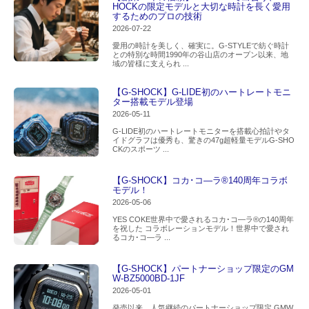
HOCKの限定モデルと大切な時計を長く愛用
するためのプロの技術
2026-07-22
愛用の時計を美しく、確実に。G-STYLEで紡ぐ時計
との特別な時間1990年の谷山店のオープン以来、地
域の皆様に支えられ ...
【G-SHOCK】G-LIDE初のハートレートモニ
ター搭載モデル登場
2026-05-11
G-LIDE初のハートレートモニターを搭載心拍計やタ
イドグラフは優秀も、驚きの47g超軽量モデルG-SHO
CKのスポーツ ...
【G-SHOCK】コカ･コ―ラ®140周年コラボ
モデル！
2026-05-06
YES COKE世界中で愛されるコカ･コ―ラ®の140周年
を祝した コラボレーションモデル！世界中で愛され
るコカ･コ―ラ ...
【G-SHOCK】パートナーショップ限定のGM
W-BZ5000BD-1JF
2026-05-01
発売以来、人気継続のパートナーショップ限定 GMW