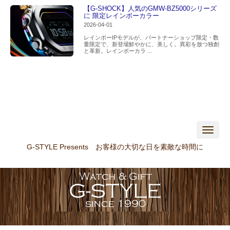
【G-SHOCK】人気のGMW-BZ5000シリーズ
に 限定レインボーカラー
2026-04-01
レインボーIPモデルが、パートナーショップ限定・数
量限定で、新登場鮮やかに、美しく。異彩を放つ独創
と革新。レインボーカラ ...
N
a
v
G-STYLE Presents お客様の大切な日を素敵な時間に
i
g
a
t
i
o
n