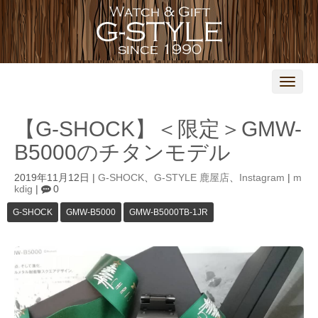
N
a
v
i
【G-SHOCK】＜限定＞GMW-
g
a
B5000のチタンモデル
t
i
o
2019年11月12日
|
G-SHOCK
、
G-STYLE 鹿屋店
、
Instagram
|
m
n
kdig
|
0
G-SHOCK
GMW-B5000
GMW-B5000TB-1JR