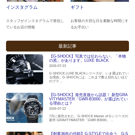
インスタグラム
ギフト
スタッフがインスタグラムで発信し
お客様の大切な日を素敵な時間にす
ているお店の情報
るお手伝い
最新記事
【G-SHOCK】写真では伝わらない、「本物
の黒」があります。LUXE BLACK
2026-07-23
G-SHOCK LUXE BLACKシリーズが、いま選ばれてい
る理由。G-SHOCKには、これまで数え切れないほど
のブラ ...
【G-SHOCK】発売直後から話題！ 新型GRA
VITYMASTER「GWR-B3000」が選ばれてい
る理由とは？
2026-07-22
7月に発売された、G-SHOCK Master of Gシリーズの
新作 GRAVITYMASTER「GWR-B3000」 ...
【創業36年の信頼】G-STYLEで出会う、G-S