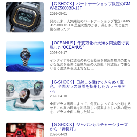
【G-SHOCK】パートナーショップ限定のGM
W-BZ5000BD-1JF
2026-05-01
発売以来、人気継続のパートナーショップ限定 GMW
-BZ5000BD-1JF黒金の艶やかさ、美しさ。黒と金の
鎧を纏ったフ ...
【OCEANUS】千変万化の大海を阿波藍で表
現した“OCEANUS”
2026-04-17
インダイアルに濃淡の異なる藍色を採用白蝶貝の柔ら
かな光沢を基調に徳島県産の天然藍「阿波藍」で重な
り合う濃淡を表現上質な仕 ...
【G-SHOCK】日射しを受けてきらめく夏
色。全面ガラス蒸着を採用したカラーモデ
ル。
2026-04-10
全面ガラス蒸着によって、角度によって違った顔を見
せるこの夏の腕元を彩る新しい提案まぶしい夏の陽光
を、ガラス全面に施した鮮 ...
【G-SHOCK】ジャパンカルチャーシリーズ
から「赤提灯」
2026-04-03