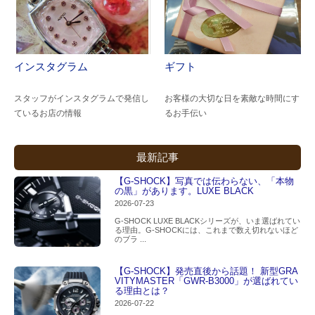
インスタグラム
ギフト
スタッフがインスタグラムで発信し
お客様の大切な日を素敵な時間にす
ているお店の情報
るお手伝い
最新記事
【G-SHOCK】写真では伝わらない、「本物
の黒」があります。LUXE BLACK
2026-07-23
G-SHOCK LUXE BLACKシリーズが、いま選ばれてい
る理由。G-SHOCKには、これまで数え切れないほど
のブラ ...
【G-SHOCK】発売直後から話題！ 新型GRA
VITYMASTER「GWR-B3000」が選ばれてい
る理由とは？
2026-07-22