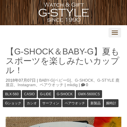
N
a
v
i
【G-SHOCK＆BABY-G】夏も
g
a
スポーツを楽しみたいカップ
t
i
ル！
o
n
2018年07月07日
|
BABY-G[ベビーG]
、
G-SHOCK
、
G-STYLE 鹿
屋店
、
Instagram
、
ペアウオッチ
|
mkdig
|
0
BLX-560
CASIO
G-LIDE
G-SHOCK
GWX-5600CS
Gショック
カシオ
サーフィン
ペアウオッチ
新製品
腕時計