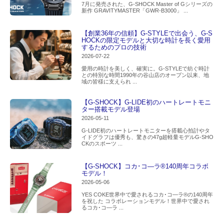
7月に発売された、G-SHOCK Master of Gシリーズの
新作 GRAVITYMASTER「GWR-B3000」 ...
【創業36年の信頼】G-STYLEで出会う、G-S
HOCKの限定モデルと大切な時計を長く愛用
するためのプロの技術
2026-07-22
愛用の時計を美しく、確実に。G-STYLEで紡ぐ時計
との特別な時間1990年の谷山店のオープン以来、地
域の皆様に支えられ ...
【G-SHOCK】G-LIDE初のハートレートモニ
ター搭載モデル登場
2026-05-11
G-LIDE初のハートレートモニターを搭載心拍計やタ
イドグラフは優秀も、驚きの47g超軽量モデルG-SHO
CKのスポーツ ...
【G-SHOCK】コカ･コ―ラ®140周年コラボ
モデル！
2026-05-06
YES COKE世界中で愛されるコカ･コ―ラ®の140周年
を祝した コラボレーションモデル！世界中で愛され
るコカ･コ―ラ ...