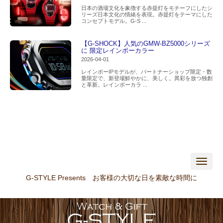
日本の酒場文化を象徴する赤提灯をモチーフにしたシ
リーズ日本文化の情緒を表現。赤提灯をテーマにした
コンセプトモデル。G-S ...
【G-SHOCK】人気のGMW-BZ5000シリーズ
に 限定レインボーカラー
2026-04-01
レインボーIPモデルが、パートナーショップ限定・数
量限定で、新登場鮮やかに、美しく。異彩を放つ独創
と革新。レインボーカラ ...
N
a
v
G-STYLE Presents お客様の大切な日を素敵な時間に
i
g
a
t
i