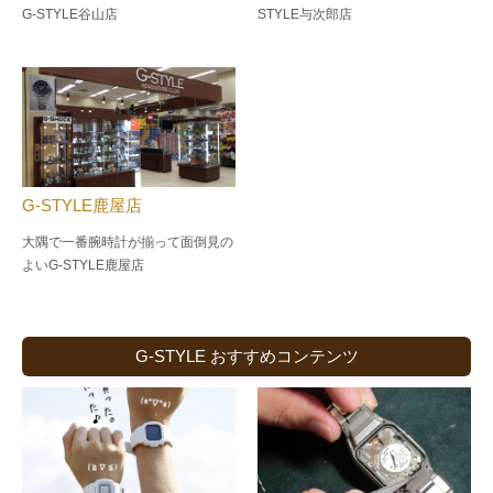
G-STYLE谷山店
STYLE与次郎店
G-STYLE鹿屋店
大隅で一番腕時計が揃って面倒見の
よい
G-STYLE鹿屋店
G-STYLE おすすめコンテンツ