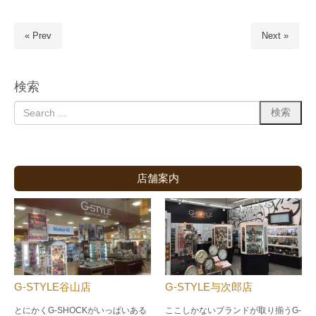
« Prev
Next »
検索
店舗案内
G-STYLE谷山店
G-STYLE与次郎店
とにかくG-SHOCKがいっぱいある
ここしかないブランドが取り揃うG-