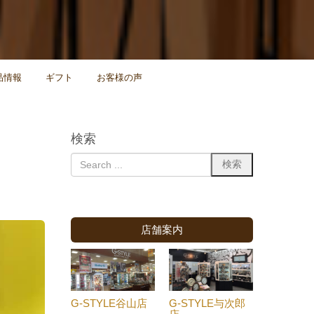
品情報
ギフト
お客様の声
検索
店舗案内
G-STYLE谷山店
G-STYLE与次郎