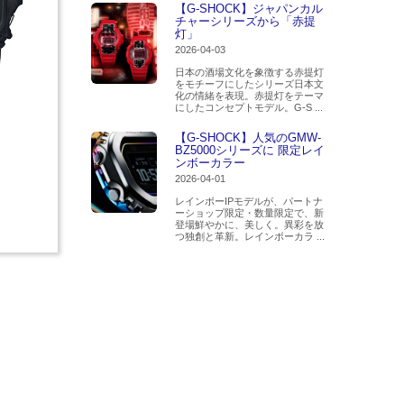
【G-SHOCK】ジャパンカル
チャーシリーズから「赤提
灯」
2026-04-03
日本の酒場文化を象徴する赤提灯
をモチーフにしたシリーズ日本文
化の情緒を表現。赤提灯をテーマ
にしたコンセプトモデル。G-S ...
【G-SHOCK】人気のGMW-
BZ5000シリーズに 限定レイ
ンボーカラー
2026-04-01
レインボーIPモデルが、パートナ
ーショップ限定・数量限定で、新
登場鮮やかに、美しく。異彩を放
つ独創と革新。レインボーカラ ...