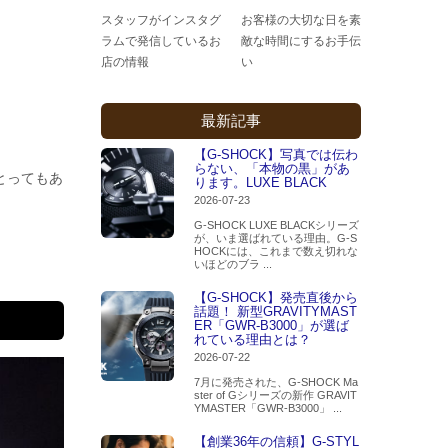
スタッフがインスタグ
お客様の大切な日を素
ラムで発信しているお
敵な時間にするお手伝
店の情報
い
最新記事
【G-SHOCK】写真では伝わ
らない、「本物の黒」があ
とってもあ
ります。LUXE BLACK
2026-07-23
G-SHOCK LUXE BLACKシリーズ
が、いま選ばれている理由。G-S
HOCKには、これまで数え切れな
いほどのブラ ...
【G-SHOCK】発売直後から
話題！ 新型GRAVITYMAST
ER「GWR-B3000」が選ば
れている理由とは？
2026-07-22
7月に発売された、G-SHOCK Ma
ster of Gシリーズの新作 GRAVIT
YMASTER「GWR-B3000」 ...
【創業36年の信頼】G-STYL