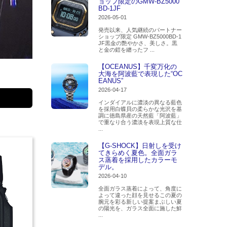
ョップ限定のGMW-BZ5000
BD-1JF
2026-05-01
発売以来、人気継続のパートナー
ショップ限定 GMW-BZ5000BD-1
JF黒金の艶やかさ、美しさ。黒
と金の鎧を纏ったフ ...
【OCEANUS】千変万化の
大海を阿波藍で表現した“OC
EANUS”
2026-04-17
インダイアルに濃淡の異なる藍色
を採用白蝶貝の柔らかな光沢を基
調に徳島県産の天然藍「阿波藍」
で重なり合う濃淡を表現上質な仕
...
【G-SHOCK】日射しを受け
てきらめく夏色。全面ガラ
ス蒸着を採用したカラーモ
デル。
2026-04-10
全面ガラス蒸着によって、角度に
よって違った顔を見せるこの夏の
腕元を彩る新しい提案まぶしい夏
の陽光を、ガラス全面に施した鮮
...