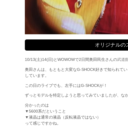
オリジナルの
10/13(土)14(日)とWOWOWで2日間奥田民生さんの
武道
奥田さんは、もともと大変なG-SHOCK好きで知られ
しています。
この日のライブでも、左手にはG-SHOCKが！
ずっとモデルを特定しようと思ってみていましたが、な
分かったのは
▼5600系だということ
▼液晶は通常の液晶（反転液晶ではない）
って感じですかね。