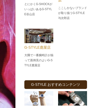
店
とにかくG-SHOCKが
ここしかないブランド
いっぱいあるG-STYL
が取り揃うG-STYLE
E谷山店
与次郎店
G-STYLE鹿屋店
大隅で一番腕時計が揃
って面倒見のよい
G-S
TYLE鹿屋店
G-STYLE おすすめコンテンツ