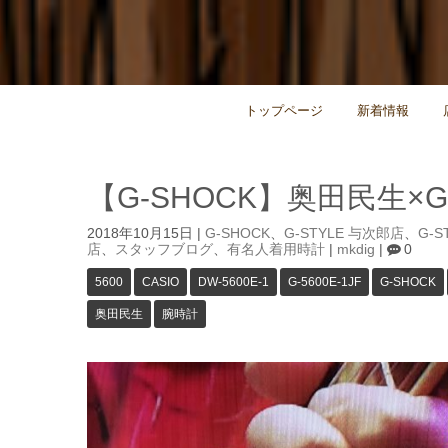
トップページ
新着情報
【G-SHOCK】奥田民生×G
2018年10月15日
|
G-SHOCK
、
G-STYLE 与次郎店
、
G-S
店
、
スタッフブログ
、
有名人着用時計
|
mkdig
|
0
5600
CASIO
DW-5600E-1
G-5600E-1JF
G-SHOCK
奥田民生
腕時計