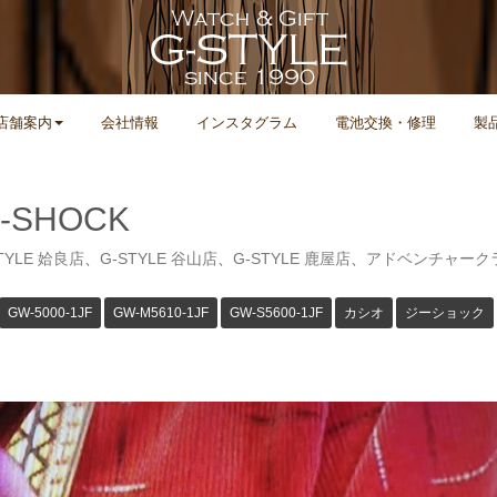
店舗案内
会社情報
インスタグラム
電池交換・修理
製
-SHOCK
TYLE 姶良店
、
G-STYLE 谷山店
、
G-STYLE 鹿屋店
、
アドベンチャーク
GW-5000-1JF
GW-M5610-1JF
GW-S5600-1JF
カシオ
ジーショック