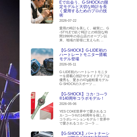
Eで出会う、G-SHOCKの限
定モデルと大切な時計を長
く愛用するためのプロの技
術
2026-07-22
愛用の時計を美しく、確実に。G
-STYLEで紡ぐ時計との特別な時
間1990年の谷山店のオープン以
来、地域の皆様に支えられ ...
【G-SHOCK】G-LIDE初の
ハートレートモニター搭載
モデル登場
2026-05-11
G-LIDE初のハートレートモニタ
ーを搭載心拍計やタイドグラフは
優秀も、驚きの47g超軽量モデル
G-SHOCKのスポーツ ...
【G-SHOCK】コカ･コ―ラ
®140周年コラボモデル！
2026-05-06
YES COKE世界中で愛されるコ
カ･コ―ラ®の140周年を祝した
コラボレーションモデル！世界中
で愛されるコカ･コ―ラ ...
【G-SHOCK】パートナーシ