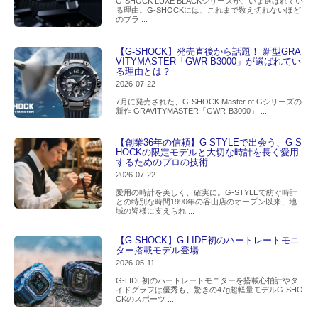
G-SHOCK LUXE BLACKシリーズが、いま選ばれてい
る理由。G-SHOCKには、これまで数え切れないほど
のブラ ...
【G-SHOCK】発売直後から話題！ 新型GRA
VITYMASTER「GWR-B3000」が選ばれてい
る理由とは？
2026-07-22
7月に発売された、G-SHOCK Master of Gシリーズの
新作 GRAVITYMASTER「GWR-B3000」 ...
【創業36年の信頼】G-STYLEで出会う、G-S
HOCKの限定モデルと大切な時計を長く愛用
するためのプロの技術
2026-07-22
愛用の時計を美しく、確実に。G-STYLEで紡ぐ時計
との特別な時間1990年の谷山店のオープン以来、地
域の皆様に支えられ ...
【G-SHOCK】G-LIDE初のハートレートモニ
ター搭載モデル登場
2026-05-11
G-LIDE初のハートレートモニターを搭載心拍計やタ
イドグラフは優秀も、驚きの47g超軽量モデルG-SHO
CKのスポーツ ...