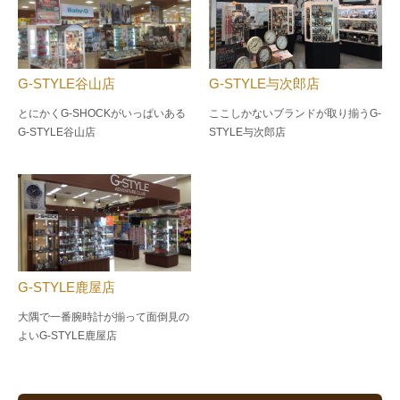
G-STYLE谷山店
G-STYLE与次郎店
とにかくG-SHOCKがいっぱいある
ここしかないブランドが取り揃うG-
G-STYLE谷山店
STYLE与次郎店
G-STYLE鹿屋店
大隅で一番腕時計が揃って面倒見の
よい
G-STYLE鹿屋店