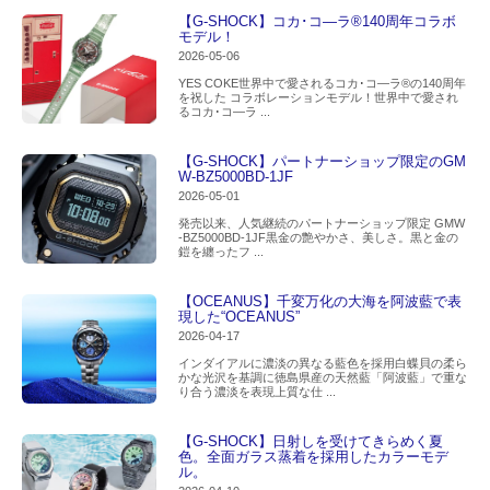
【G-SHOCK】コカ･コ―ラ®140周年コラボ
モデル！
2026-05-06
YES COKE世界中で愛されるコカ･コ―ラ®の140周年
を祝した コラボレーションモデル！世界中で愛され
るコカ･コ―ラ ...
【G-SHOCK】パートナーショップ限定のGM
W-BZ5000BD-1JF
2026-05-01
発売以来、人気継続のパートナーショップ限定 GMW
-BZ5000BD-1JF黒金の艶やかさ、美しさ。黒と金の
鎧を纏ったフ ...
【OCEANUS】千変万化の大海を阿波藍で表
現した“OCEANUS”
2026-04-17
インダイアルに濃淡の異なる藍色を採用白蝶貝の柔ら
かな光沢を基調に徳島県産の天然藍「阿波藍」で重な
り合う濃淡を表現上質な仕 ...
【G-SHOCK】日射しを受けてきらめく夏
色。全面ガラス蒸着を採用したカラーモデ
ル。