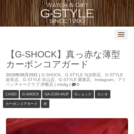
N
a
v
i
【G-SHOCK】真っ赤な薄型
g
a
カーボンコアガード
t
i
o
2019年08月29日
|
G-SHOCK
、
G-STYLE 与次郎店
、
G-STYLE
n
姶良店
、
G-STYLE 谷山店
、
G-STYLE 鹿屋店
、
Instagram
、
アド
ベンチャークラブ 伊敷店
|
mkdig
|
0
CASIO
G-SHOCK
GA-2100-4AJF
Gショック
カシオ
カーボンコアガード
赤