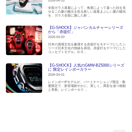
2026-04-10
全面ガラス蒸着によって、角度によって違った顔を見
せるこの夏の腕元を彩る新しい提案まぶしい夏の陽光
を、ガラス全面に施した鮮 ...
【G-SHOCK】ジャパンカルチャーシリーズ
から「赤提灯」
2026-04-03
日本の酒場文化を象徴する赤提灯をモチーフにしたシ
リーズ日本文化の情緒を表現。赤提灯をテーマにした
コンセプトモデル。G-S ...
【G-SHOCK】人気のGMW-BZ5000シリーズ
に 限定レインボーカラー
2026-04-01
レインボーIPモデルが、パートナーショップ限定・数
量限定で、新登場鮮やかに、美しく。異彩を放つ独創
と革新。レインボーカラ ...