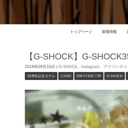
トップページ
新着情報
【G-SHOCK】G-SHOC
2018年09月15日
|
G-SHOCK
、
Instagram
、
アドベンチャ
35周年記念モデル
CASIO
DW-5735E-7JR
G-SHOCK