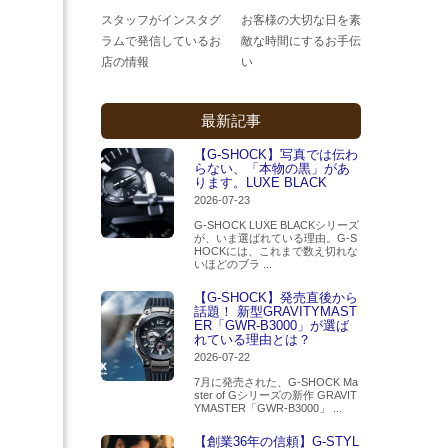
スタッフがインスタグ
お客様の大切な日を素
ラムで発信しているお
敵な時間にするお手伝
店の情報
い
最新記事
【G-SHOCK】写真では伝わ
らない、「本物の黒」があ
ります。LUXE BLACK
2026-07-23
G-SHOCK LUXE BLACKシリーズ
が、いま選ばれている理由。G-S
HOCKには、これまで数え切れな
いほどのブラ ...
【G-SHOCK】発売直後から
話題！ 新型GRAVITYMAST
ER「GWR-B3000」が選ば
れている理由とは？
2026-07-22
7月に発売された、G-SHOCK Ma
ster of Gシリーズの新作 GRAVIT
YMASTER「GWR-B3000」 ...
【創業36年の信頼】G-STYL