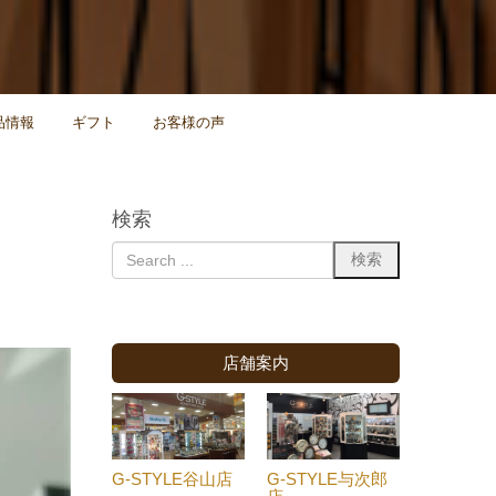
品情報
ギフト
お客様の声
検索
店舗案内
G-STYLE谷山店
G-STYLE与次郎