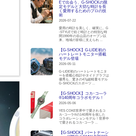
Eで出会う、G-SHOCKの限
定モデルと大切な時計を長
く愛用するためのプロの技
術
2026-07-22
愛用の時計を美しく、確実に。G
-STYLEで紡ぐ時計との特別な時
間1990年の谷山店のオープン以
来、地域の皆様に支えられ ...
【G-SHOCK】G-LIDE初の
ハートレートモニター搭載
モデル登場
2026-05-11
G-LIDE初のハートレートモニタ
ーを搭載心拍計やタイドグラフは
優秀も、驚きの47g超軽量モデル
G-SHOCKのスポーツ ...
【G-SHOCK】コカ･コ―ラ
®140周年コラボモデル！
2026-05-06
YES COKE世界中で愛されるコ
カ･コ―ラ®の140周年を祝した
コラボレーションモデル！世界中
で愛されるコカ･コ―ラ ...
【G-SHOCK】パートナーシ