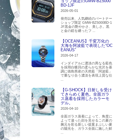
ョップ限定のGMW-BZ5000
BD-1JF
2026-05-01
発売以来、人気継続のパートナー
ショップ限定 GMW-BZ5000BD-1
JF黒金の艶やかさ、美しさ。黒
と金の鎧を纏ったフ ...
【OCEANUS】千変万化の
大海を阿波藍で表現した“OC
EANUS”
2026-04-17
インダイアルに濃淡の異なる藍色
を採用白蝶貝の柔らかな光沢を基
調に徳島県産の天然藍「阿波藍」
で重なり合う濃淡を表現上質な仕
...
【G-SHOCK】日射しを受け
てきらめく夏色。全面ガラ
ス蒸着を採用したカラーモ
デル。
2026-04-10
全面ガラス蒸着によって、角度に
よって違った顔を見せるこの夏の
腕元を彩る新しい提案まぶしい夏
の陽光を、ガラス全面に施した鮮
...