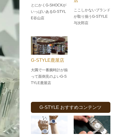
店
とにかくG-SHOCKが
ここしかないブランド
いっぱいあるG-STYL
が取り揃うG-STYLE
E谷山店
与次郎店
G-STYLE鹿屋店
大隅で一番腕時計が揃
って面倒見のよい
G-S
TYLE鹿屋店
G-STYLE おすすめコンテンツ