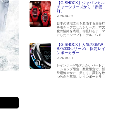
【G-SHOCK】ジャパンカル
チャーシリーズから「赤提
灯」
2026-04-03
日本の酒場文化を象徴する赤提灯
をモチーフにしたシリーズ日本文
化の情緒を表現。赤提灯をテーマ
にしたコンセプトモデル。G-S ...
【G-SHOCK】人気のGMW-
BZ5000シリーズに 限定レイ
ンボーカラー
2026-04-01
レインボーIPモデルが、パートナ
ーショップ限定・数量限定で、新
登場鮮やかに、美しく。異彩を放
つ独創と革新。レインボーカラ ...