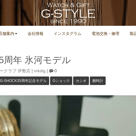
店舗案内
会社情報
インスタグラム
電池交換・修理
製
K35周年 氷河モデル
ークラブ 伊敷店
|
mkdig
|
0
G-SHOCK35周年記念モデル
Gショック
カシオ
腕時計