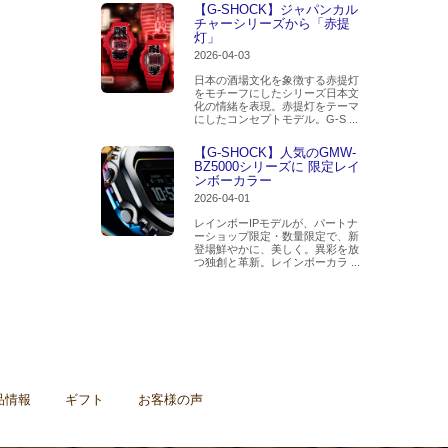
【G-SHOCK】ジャパンカル
チャーシリーズから「赤提
灯」
2026-04-03
日本の酒場文化を象徴する赤提灯
をモチーフにしたシリーズ日本文
化の情緒を表現。赤提灯をテーマ
にしたコンセプトモデル。G-S ...
【G-SHOCK】人気のGMW-
BZ5000シリーズに 限定レイ
ンボーカラー
2026-04-01
レインボーIPモデルが、パートナ
ーショップ限定・数量限定で、新
登場鮮やかに、美しく。異彩を放
つ独創と革新。レインボーカラ ...
品情報
ギフト
お客様の声