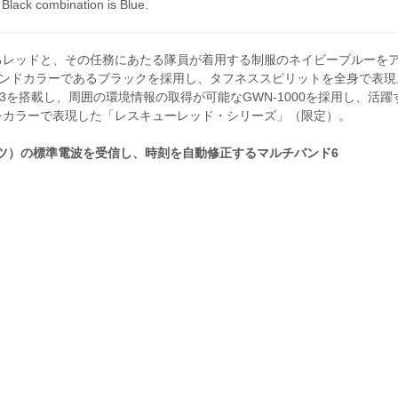
Black combination is Blue.
るレッドと、その任務にあたる隊員が着用する制服のネイビーブルーを
ランドカラーであるブラックを採用し、タフネススピリットを全身で表現
3を搭載し、周囲の環境情報の取得が可能なGWN-1000を採用し、活躍
をカラーで表現した「レスキューレッド・シリーズ」（限定）。
イツ）の標準電波を受信し、時刻を自動修正するマルチバンド6