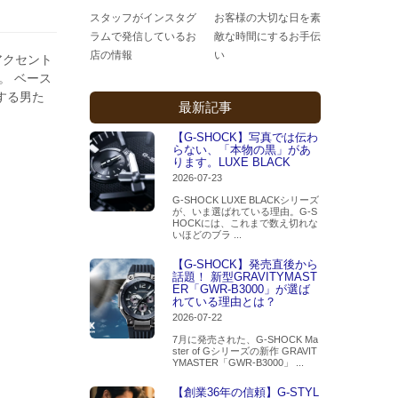
スタッフがインスタグ
お客様の大切な日を素
ラムで発信しているお
敵な時間にするお手伝
店の情報
い
アクセント
。 ベース
する男た
最新記事
【G-SHOCK】写真では伝わ
らない、「本物の黒」があ
ります。LUXE BLACK
2026-07-23
G-SHOCK LUXE BLACKシリーズ
が、いま選ばれている理由。G-S
HOCKには、これまで数え切れな
いほどのブラ ...
【G-SHOCK】発売直後から
話題！ 新型GRAVITYMAST
ER「GWR-B3000」が選ば
れている理由とは？
2026-07-22
7月に発売された、G-SHOCK Ma
ster of Gシリーズの新作 GRAVIT
YMASTER「GWR-B3000」 ...
【創業36年の信頼】G-STYL