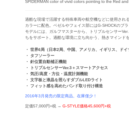
SPIDERMAN color of vivid colors pointing to the Red and 
過酷な現場で活躍する特殊車両や航空機などに使用され
カラーに配色。ベゼルやフェイス部にはG-SHOCKのブ
モデルには、ガルフマスターから、トリプルセンサーVer.
ちをサポート。過酷な環境に立ち向かう、熱きマインド
・ 世界6局（日本2局、中国、アメリカ、イギリス、ド
・ タフソーラー
・ 針位置自動補正機能
・ トリプルセンサーVer.3＋スマートアクセス
・ 気圧/高度・方位・温度計測機能
・ 文字板と液晶を照らすダブルLEDライト
・ フィット感を高めたバンド取り付け構造
2016年3月発売の限定商品。在庫僅少！
定価57,000円+税 →
G-STYLE価格45,600円+税