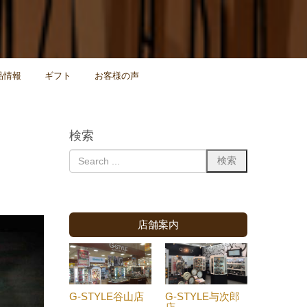
品情報
ギフト
お客様の声
検索
店舗案内
G-STYLE谷山店
G-STYLE与次郎