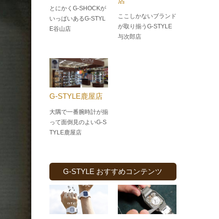
店
とにかくG-SHOCKが
ここしかないブランド
いっぱいあるG-STYL
が取り揃うG-STYLE
E谷山店
与次郎店
G-STYLE鹿屋店
大隅で一番腕時計が揃
って面倒見のよい
G-S
TYLE鹿屋店
G-STYLE おすすめコンテンツ