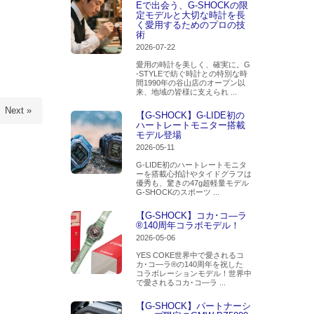
Eで出会う、G-SHOCKの限
定モデルと大切な時計を長
く愛用するためのプロの技
術
2026-07-22
愛用の時計を美しく、確実に。G
-STYLEで紡ぐ時計との特別な時
間1990年の谷山店のオープン以
来、地域の皆様に支えられ ...
Next »
【G-SHOCK】G-LIDE初の
ハートレートモニター搭載
モデル登場
2026-05-11
G-LIDE初のハートレートモニタ
ーを搭載心拍計やタイドグラフは
優秀も、驚きの47g超軽量モデル
G-SHOCKのスポーツ ...
【G-SHOCK】コカ･コ―ラ
®140周年コラボモデル！
2026-05-06
YES COKE世界中で愛されるコ
カ･コ―ラ®の140周年を祝した
コラボレーションモデル！世界中
で愛されるコカ･コ―ラ ...
【G-SHOCK】パートナーシ