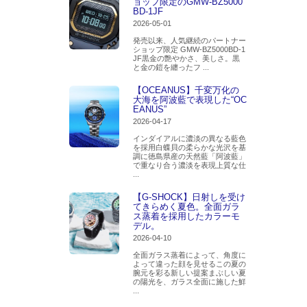
ョップ限定のGMW-BZ5000
BD-1JF
2026-05-01
発売以来、人気継続のパートナー
ショップ限定 GMW-BZ5000BD-1
JF黒金の艶やかさ、美しさ。黒
と金の鎧を纏ったフ ...
【OCEANUS】千変万化の
大海を阿波藍で表現した“OC
EANUS”
2026-04-17
インダイアルに濃淡の異なる藍色
を採用白蝶貝の柔らかな光沢を基
調に徳島県産の天然藍「阿波藍」
で重なり合う濃淡を表現上質な仕
...
【G-SHOCK】日射しを受け
てきらめく夏色。全面ガラ
ス蒸着を採用したカラーモ
デル。
2026-04-10
全面ガラス蒸着によって、角度に
よって違った顔を見せるこの夏の
腕元を彩る新しい提案まぶしい夏
の陽光を、ガラス全面に施した鮮
...