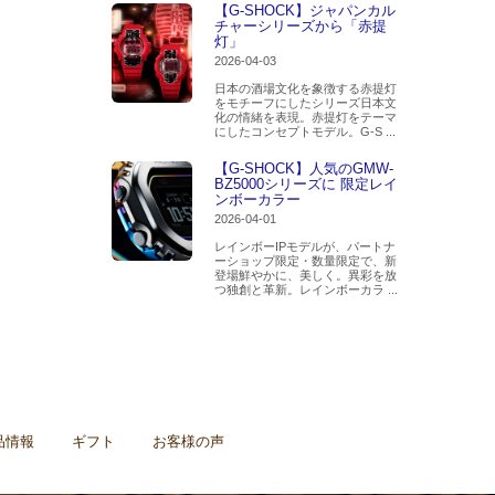
【G-SHOCK】ジャパンカル
チャーシリーズから「赤提
灯」
2026-04-03
日本の酒場文化を象徴する赤提灯
をモチーフにしたシリーズ日本文
化の情緒を表現。赤提灯をテーマ
にしたコンセプトモデル。G-S ...
【G-SHOCK】人気のGMW-
BZ5000シリーズに 限定レイ
ンボーカラー
2026-04-01
レインボーIPモデルが、パートナ
ーショップ限定・数量限定で、新
登場鮮やかに、美しく。異彩を放
つ独創と革新。レインボーカラ ...
品情報
ギフト
お客様の声