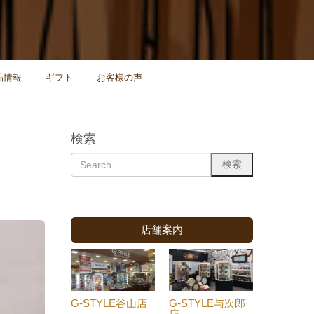
品情報
ギフト
お客様の声
検索
店舗案内
G-STYLE谷山店
G-STYLE与次郎