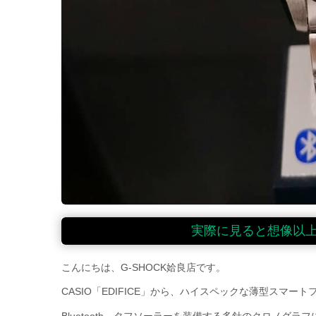
実際に見ると想像以
こんにちは、G-SHOCK姶良店です。
CASIO「EDIFICE」から、ハイスペックな薄型スマー