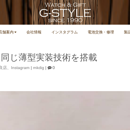
店舗案内
会社情報
インスタグラム
電池交換・修理
製
スと同じ薄型実装技術を搭載
姶良店
、
Instagram
|
mkdig
|
0