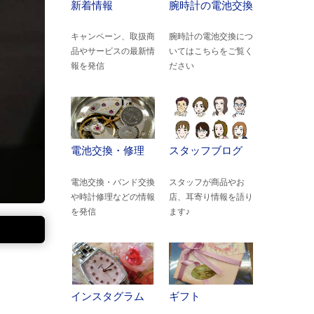
新着情報
腕時計の電池交換
キャンペーン、取扱商
腕時計の電池交換につ
品やサービスの最新情
いてはこちらをご覧く
報を発信
ださい
電池交換・修理
スタッフブログ
電池交換・バンド交換
スタッフが商品やお
や時計修理などの情報
店、耳寄り情報を語り
を発信
ます♪
インスタグラム
ギフト