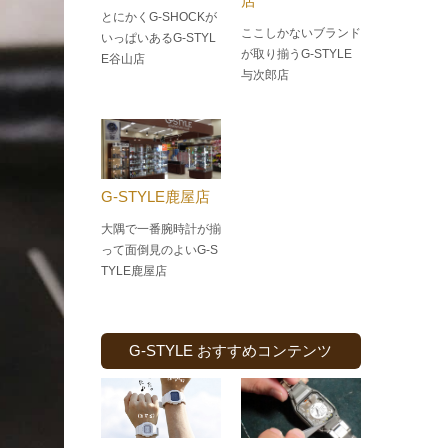
店
とにかくG-SHOCKが
ここしかないブランド
いっぱいあるG-STYL
が取り揃うG-STYLE
E谷山店
与次郎店
G-STYLE鹿屋店
大隅で一番腕時計が揃
って面倒見のよい
G-S
TYLE鹿屋店
G-STYLE おすすめコンテンツ