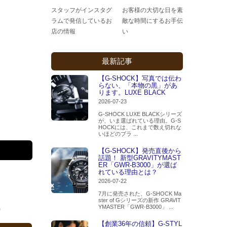
スタッフがインスタグ
お客様の大切な日を素
ラムで発信しているお
敵な時間にするお手伝
店の情報
い
最新記事
【G-SHOCK】写真では伝わ
らない、「本物の黒」があ
ります。LUXE BLACK
2026-07-23
G-SHOCK LUXE BLACKシリーズ
が、いま選ばれている理由。G-S
HOCKには、これまで数え切れな
いほどのブラ ...
【G-SHOCK】発売直後から
話題！ 新型GRAVITYMAST
ER「GWR-B3000」が選ば
れている理由とは？
2026-07-22
7月に発売された、G-SHOCK Ma
ster of Gシリーズの新作 GRAVIT
YMASTER「GWR-B3000」 ...
0
【創業36年の信頼】G-STYL