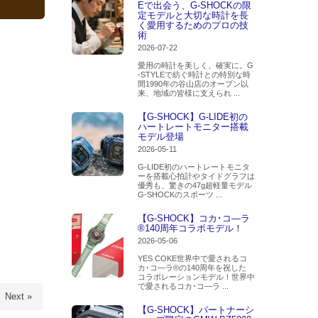
Eで出会う、G-SHOCKの限
定モデルと大切な時計を長
く愛用するためのプロの技
術
2026-07-22
愛用の時計を美しく、確実に。G
-STYLEで紡ぐ時計との特別な時
間1990年の谷山店のオープン以
来、地域の皆様に支えられ ...
【G-SHOCK】G-LIDE初の
ハートレートモニター搭載
モデル登場
2026-05-11
G-LIDE初のハートレートモニタ
ーを搭載心拍計やタイドグラフは
優秀も、驚きの47g超軽量モデル
G-SHOCKのスポーツ ...
【G-SHOCK】コカ･コ―ラ
®140周年コラボモデル！
2026-05-06
YES COKE世界中で愛されるコ
カ･コ―ラ®の140周年を祝した
コラボレーションモデル！世界中
で愛されるコカ･コ―ラ ...
Next »
【G-SHOCK】パートナーシ