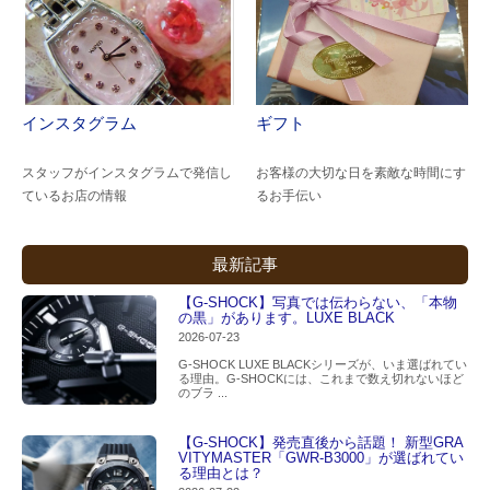
インスタグラム
ギフト
スタッフがインスタグラムで発信し
お客様の大切な日を素敵な時間にす
ているお店の情報
るお手伝い
最新記事
【G-SHOCK】写真では伝わらない、「本物
の黒」があります。LUXE BLACK
2026-07-23
G-SHOCK LUXE BLACKシリーズが、いま選ばれてい
る理由。G-SHOCKには、これまで数え切れないほど
のブラ ...
【G-SHOCK】発売直後から話題！ 新型GRA
VITYMASTER「GWR-B3000」が選ばれてい
る理由とは？