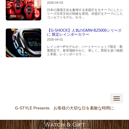
2026-04-03
日本の酒場文化を象徴する赤提灯をモチーフにしたシ
リーズ日本文化の情緒を表現。赤提灯をテーマにした
コンセプトモデル。G-S ...
【G-SHOCK】人気のGMW-BZ5000シリーズ
に 限定レインボーカラー
2026-04-01
レインボーIPモデルが、パートナーショップ限定・数
量限定で、新登場鮮やかに、美しく。異彩を放つ独創
と革新。レインボーカラ ...
N
a
v
G-STYLE Presents お客様の大切な日を素敵な時間に
i
g
a
t