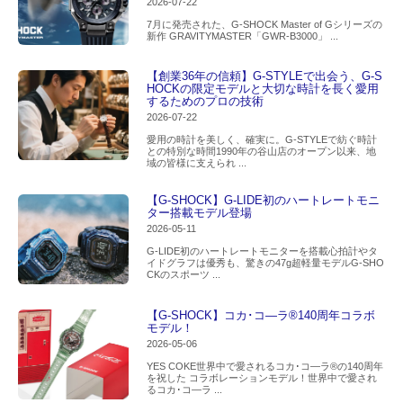
2026-07-22
7月に発売された、G-SHOCK Master of Gシリーズの
新作 GRAVITYMASTER「GWR-B3000」 ...
【創業36年の信頼】G-STYLEで出会う、G-S
HOCKの限定モデルと大切な時計を長く愛用
するためのプロの技術
2026-07-22
愛用の時計を美しく、確実に。G-STYLEで紡ぐ時計
との特別な時間1990年の谷山店のオープン以来、地
域の皆様に支えられ ...
【G-SHOCK】G-LIDE初のハートレートモニ
ター搭載モデル登場
2026-05-11
G-LIDE初のハートレートモニターを搭載心拍計やタ
イドグラフは優秀も、驚きの47g超軽量モデルG-SHO
CKのスポーツ ...
【G-SHOCK】コカ･コ―ラ®140周年コラボ
モデル！
2026-05-06
YES COKE世界中で愛されるコカ･コ―ラ®の140周年
を祝した コラボレーションモデル！世界中で愛され
るコカ･コ―ラ ...