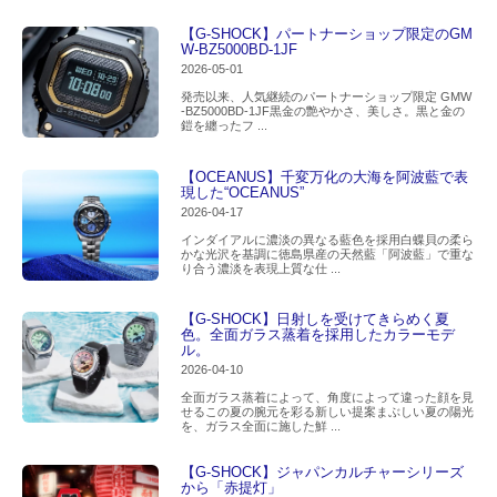
【G-SHOCK】パートナーショップ限定のGM
W-BZ5000BD-1JF
2026-05-01
発売以来、人気継続のパートナーショップ限定 GMW
-BZ5000BD-1JF黒金の艶やかさ、美しさ。黒と金の
鎧を纏ったフ ...
【OCEANUS】千変万化の大海を阿波藍で表
現した“OCEANUS”
2026-04-17
インダイアルに濃淡の異なる藍色を採用白蝶貝の柔ら
かな光沢を基調に徳島県産の天然藍「阿波藍」で重な
り合う濃淡を表現上質な仕 ...
【G-SHOCK】日射しを受けてきらめく夏
色。全面ガラス蒸着を採用したカラーモデ
ル。
2026-04-10
全面ガラス蒸着によって、角度によって違った顔を見
せるこの夏の腕元を彩る新しい提案まぶしい夏の陽光
を、ガラス全面に施した鮮 ...
【G-SHOCK】ジャパンカルチャーシリーズ
から「赤提灯」