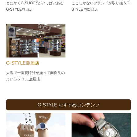
とにかくG-SHOCKがいっぱいある
ここしかないブランドが取り揃うG-
G-STYLE谷山店
STYLE与次郎店
G-STYLE鹿屋店
大隅で一番腕時計が揃って面倒見の
よい
G-STYLE鹿屋店
G-STYLE おすすめコンテンツ