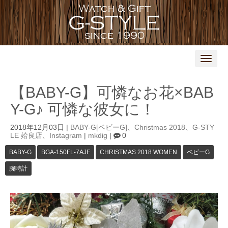
N
a
v
i
【BABY-G】可憐なお花×BAB
g
a
Y-G♪ 可憐な彼女に！
t
i
o
2018年12月03日
|
BABY-G[ベビーG]
、
Christmas 2018
、
G-STY
n
LE 姶良店
、
Instagram
|
mkdig
|
0
BABY-G
BGA-150FL-7AJF
CHRISTMAS 2018 WOMEN
ベビーG
腕時計